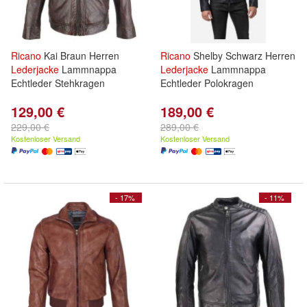
Ricano
Kai Braun Herren
Ricano
Shelby Schwarz Herren
Lederjacke
Lammnappa
Lederjacke
Lammnappa
Echtleder Stehkragen
Echtleder Polokragen
129,00 €
189,00 €
229,00 €
289,00 €
Kostenloser Versand
Kostenloser Versand
- 17%
- 11%