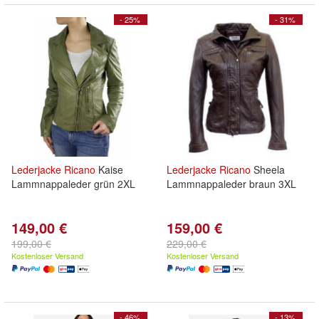
- 25%
- 31%
Lederjacke
Ricano
Kaise
Lederjacke
Ricano
Sheela
Lammnappaleder grün 2XL
Lammnappaleder braun 3XL
149,00 €
159,00 €
199,00 €
229,00 €
Kostenloser Versand
Kostenloser Versand
- 46%
- 13%