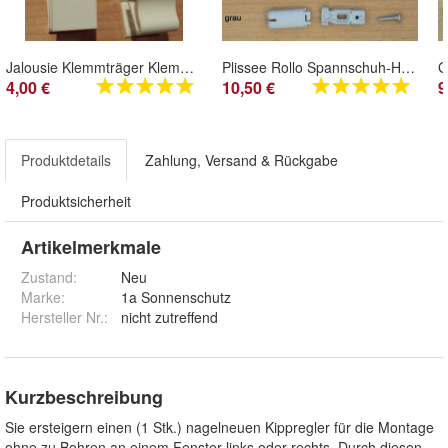
Jalousie Klemmträger Klemmhalter Klickhalter 2 Stk neu Montage ohne zu Bohren
Plissee Rollo Spannschuh-Halter Montagefuß/ Platte Befestigungsplatte 4 Stk neu
4,00 €
10,50 €
9
Produktdetails
Zahlung, Versand & Rückgabe
Produktsicherheit
Artikelmerkmale
Zustand:
Neu
Marke:
1a Sonnenschutz
Hersteller Nr.:
nicht zutreffend
Kurzbeschreibung
Sie ersteigern einen (1 Stk.) nagelneuen Kippregler für die Montage
ohne zu Bohren an einem Fenster links oder rechts. Durch diesen