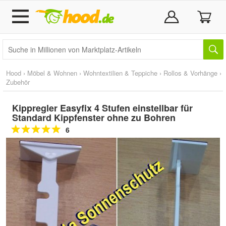
Hood
›
Möbel & Wohnen
›
Wohntextilien & Teppiche
›
Rollos & Vorhänge
›
Zubehör
Kippregler Easyfix 4 Stufen einstellbar für
Standard Kippfenster ohne zu Bohren
6