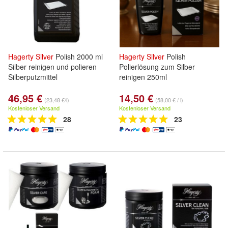
Hagerty
Silver
Polish 2000 ml
Hagerty
Silver
Polish
Silber reinigen und polieren
Polierlösung zum Silber
Silberputzmittel
reinigen 250ml
46,95 €
14,50 €
(23,48 €/l)
(58,00 € / l)
Kostenloser Versand
Kostenloser Versand
28
23