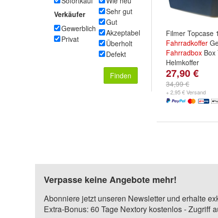
Sofortkauf
Wie neu
Sehr gut
Verkäufer
Gut
Gewerblich
Akzeptabel
Filmer Topcase 
Privat
Fahrradkoffer
Ge
Überholt
Fahrradbox
Box 
Defekt
Helmkoffer
27,90 €
Finden
34,99 €
+ 2,95 € Versand
Verpasse keine Angebote mehr!
Abonniere jetzt unseren Newsletter und erhalte ex
Extra-Bonus: 60 Tage Nextory kostenlos - Zugriff 