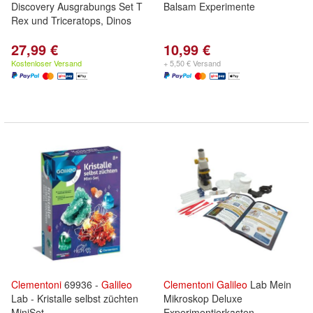
Discovery Ausgrabungs Set T
Balsam Experimente
Rex und Triceratops, Dinos
27,99 €
10,99 €
Kostenloser Versand
+ 5,50 € Versand
Clementoni
69936 -
Galileo
Clementoni
Galileo
Lab Mein
Lab - Kristalle selbst züchten
Mikroskop Deluxe
MiniSet
Experimentierkasten