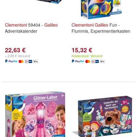
Clementoni
59404 -
Galileo
Clementoni
Galileo
Fun -
Adventskalender
Flummis, Experimentierkasten
22,63 €
15,32 €
+ 2,95 € Versand
Kostenloser Versand