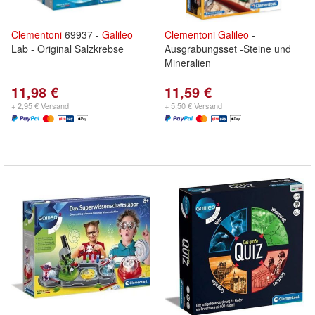
Clementoni
69937 -
Galileo
Clementoni
Galileo
-
Lab - Original Salzkrebse
Ausgrabungsset -Steine und
Mineralien
11,98 €
11,59 €
+ 2,95 € Versand
+ 5,50 € Versand