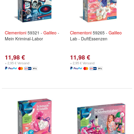
Clementoni
59321 -
Galileo
-
Clementoni
59265 -
Galileo
Mein Kriminal-Labor
Lab - DuftEssenzen
11,98 €
11,98 €
+ 2,95 € Versand
+ 2,95 € Versand