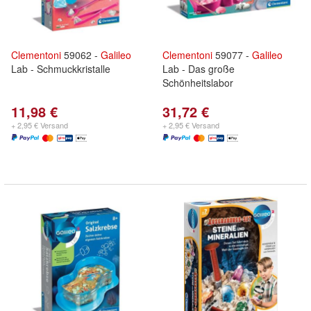
Clementoni
59062 -
Galileo
Clementoni
59077 -
Galileo
Lab - Schmuckkristalle
Lab - Das große
Schönheitslabor
11,98 €
31,72 €
+ 2,95 € Versand
+ 2,95 € Versand