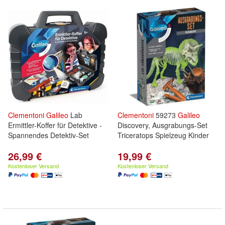
Clementoni
Galileo
Lab
Clementoni
59273
Galileo
Ermittler-Koffer für Detektive -
Discovery, Ausgrabungs-Set
Spannendes Detektiv-Set
Triceratops Spielzeug Kinder
26,99 €
19,99 €
Kostenloser Versand
Kostenloser Versand