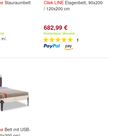
ne
Stauraumbett
Cilek
LINE
Etagenbett, 90x200
/ 120x200 cm
682,99 €
and
Kostenloser Versand
1
ne
Bett mit USB-
20x200 cm)