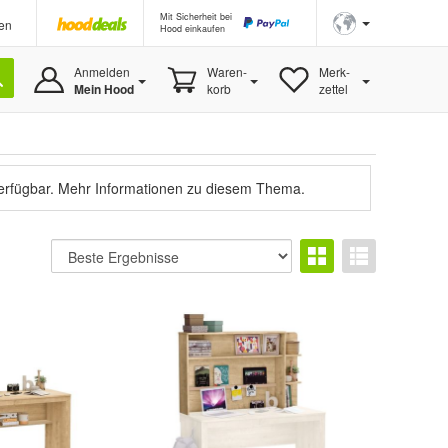
Mit Sicherheit bei
en
Hood einkaufen
Anmelden
Waren-
Merk-
Mein Hood
korb
zettel
verfügbar.
Mehr Informationen zu diesem Thema.