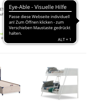
ETAL
Line
Cilek
DARK METAL
Line
Aufsatz
Schreibtisch - Aufsatz
138,99 €
and
Kostenloser Versand