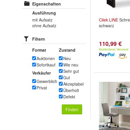
Eigenschaften
Ausführung
mit Aufsatz
Cilek
LINE
Schrei
ohne Aufsatz
schwarz
Filtern
110,99 €
Kostenloser Versand
Format
Zustand
Auktionen
Neu
Sofortkauf
Wie neu
Sehr gut
Verkäufer
Gut
Gewerblich
Akzeptabel
Privat
Überholt
Defekt
Finden