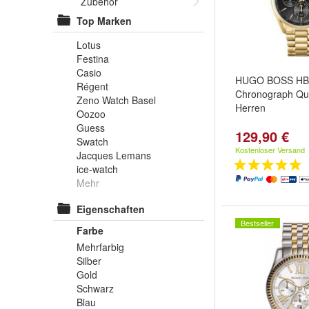
Zubehör
Top Marken
Lotus
Festina
Casio
HUGO BOSS HB
Régent
Chronograph Qua
Zeno Watch Basel
Herren
Oozoo
Guess
129,90 €
Swatch
Kostenloser Versand
Jacques Lemans
ice-watch
Mehr
Eigenschaften
Bestseller
Farbe
Mehrfarbig
Silber
Gold
Schwarz
Blau