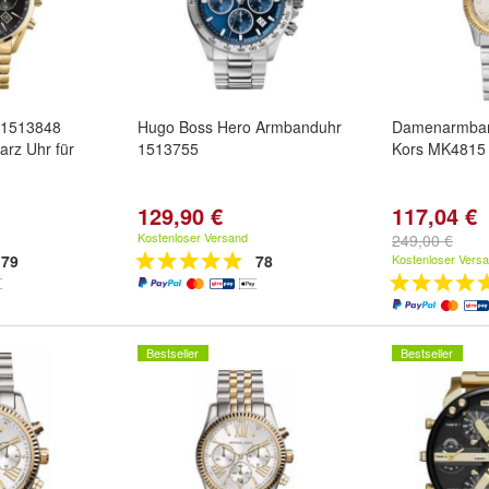
1513848
Hugo Boss Hero Armbanduhr
Damenarmban
rz Uhr für
1513755
Kors MK4815
129,90 €
117,04 €
Kostenloser Versand
249,00 €
79
78
Kostenloser Vers
Bestseller
Bestseller