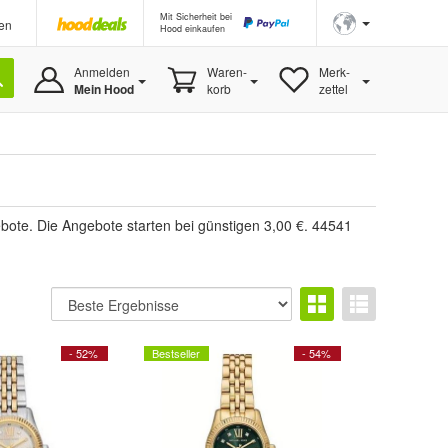
Mit Sicherheit bei
en
Hood einkaufen
Anmelden
Waren-
Merk-
Mein Hood
korb
zettel
ote. Die Angebote starten bei günstigen 3,00 €. 44541
- 52%
Bestseller
- 54%