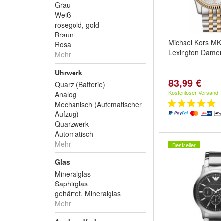
Grau
Weiß
rosegold, gold
Braun
Michael Kors M
Rosa
Lexington Dame
Mehr
Uhrwerk
83,99 €
Quarz (Batterie)
Kostenloser Versand
Analog
Mechanisch (Automatischer
Aufzug)
Quarzwerk
Automatisch
Mehr
Bestseller
Glas
Mineralglas
Saphirglas
gehärtet, Mineralglas
Mehr