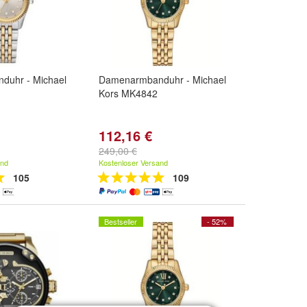
duhr - Michael
Damenarmbanduhr - Michael
Kors MK4842
112,16 €
249,00 €
and
Kostenloser Versand
105
109
Bestseller
- 52%