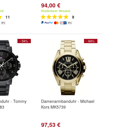
94,00 €
and
Kostenloser Versand
11
9
- 54%
- 64%
nduhr - Tommy
Damenarmbanduhr - Michael
383
Kors MK5739
97,53 €