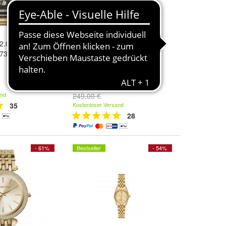
 2.0 Chronograph
Damenarmbanduhr - Michael
Z7333
Kors MK4842
117,04 €
and
249,00 €
35
Kostenloser Versand
28
- 61%
Bestseller
- 54%