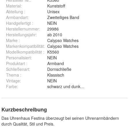
Hersteller Nr.:
K5560
Material
:
Kunststoff
Abteilung
:
Unisex
Armbandart
:
Zweiteiliges Band
Handgefertigt
:
NEIN
Herstellernummer
:
29986
Herstellungsjahr
:
ab 2010
Marke
:
Calypso Watches
Markenkompatibilität
:
Calypso Watches
Modellkompatibilität
:
K5560
Personalisiert
:
NEIN
Produktart
:
Armband
Schließenart
:
Dornschließe
Thema
:
Klassisch
Vintage
:
NEIN
Farbe
:
schwarz und dunkelblau
Kurzbeschreibung
Das Uhrenhaus Festina überzeugt bei seinen Uhrenarmbändern
durch Qualität, Stil und Preis.