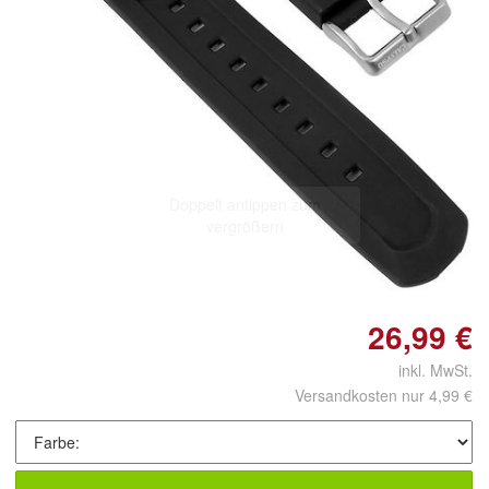
Doppelt antippen zum
vergrößern
26,99 €
inkl. MwSt.
Versandkosten nur 4,99 €