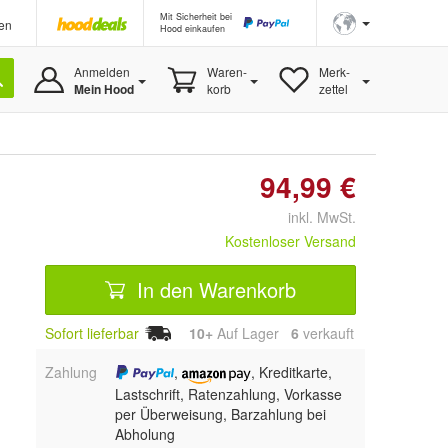
Mit Sicherheit bei
en
Hood einkaufen
Anmelden
Waren-
Merk-
Mein Hood
korb
zettel
94,99 €
inkl. MwSt.
Kostenloser Versand
In den Warenkorb
Sofort lieferbar
10+
Auf Lager
6
 verkauft
Zahlung
,
, Kreditkarte,
Lastschrift, Ratenzahlung, Vorkasse
per Überweisung, Barzahlung bei
Abholung