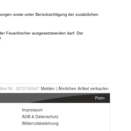
tikel Nr.:
0072742547
Melden
|
Ähnlichen
Artikel verkaufen
Platin
Impressum
AGB
&
Datenschutz
Widerrufsbelehrung