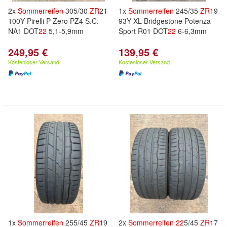
2x
Sommerreifen
305/30
ZR
21
1x
Sommerreifen
245/35
ZR
19
100Y Pirelli P Zero PZ4 S.C.
93Y XL Bridgestone Potenza
NA1 DOT
22
5,1-5,9mm
Sport R01 DOT
22
6-6,3mm
249,95 €
139,95 €
Kostenloser Versand
Kostenloser Versand
1x
Sommerreifen
255/45
ZR
19
2x
Sommerreifen
22
5/45
ZR
17