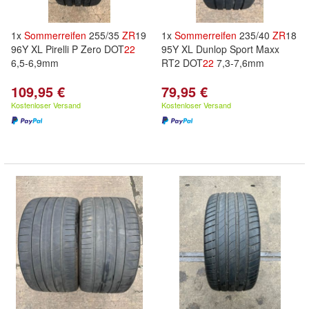
1x
Sommerreifen
255/35
ZR
19
1x
Sommerreifen
235/40
ZR
18
96Y XL Pirelli P Zero DOT
22
95Y XL Dunlop Sport Maxx
6,5-6,9mm
RT2 DOT
22
7,3-7,6mm
109,95 €
79,95 €
Kostenloser Versand
Kostenloser Versand