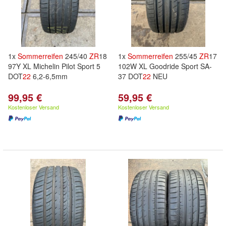
1x
Sommerreifen
245/40
ZR
18
1x
Sommerreifen
255/45
ZR
17
97Y XL Michelin Pilot Sport 5
102W XL Goodride Sport SA-
DOT
22
6,2-6,5mm
37 DOT
22
NEU
99,95 €
59,95 €
Kostenloser Versand
Kostenloser Versand