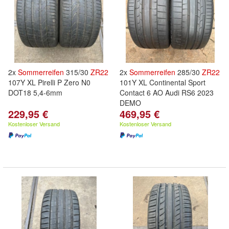
2x
Sommerreifen
315/30
ZR
22
2x
Sommerreifen
285/30
ZR
22
107Y XL Pirelli P Zero N0
101Y XL Continental Sport
DOT18 5,4-6mm
Contact 6 AO Audi RS6 2023
DEMO
229,95 €
469,95 €
Kostenloser Versand
Kostenloser Versand