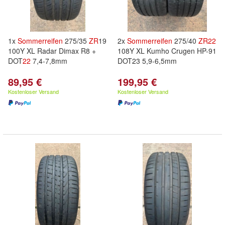
1x
Sommerreifen
275/35
ZR
19
2x
Sommerreifen
275/40
ZR
22
100Y XL Radar Dimax R8 +
108Y XL Kumho Crugen HP-91
DOT
22
7,4-7,8mm
DOT23 5,9-6,5mm
89,95 €
199,95 €
Kostenloser Versand
Kostenloser Versand