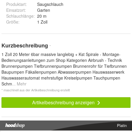
Produktart
:
Saugschlauch
Einsatzort
:
Garten
Schlauchlänge
:
20 m
Größe
:
1 Zoll
Kurzbeschreibung
*
1 Zoll 20 Meter 6bar massive langlebig + Kst Spirale - Montage-
Bedienungsanleitungen zum Shop Kategorien Airbrush - Technik
Brunnenpumpen Tiefbrunnenpumpen Brunnenrohr für Tiefbrunnen
Baupumpen Fäkalienpumpen Abwasserpumpen Hauswasserwerk
Hauswasserautomat mehrstufige Kreiselpumpen Tauchpumpen
Schm
... Mehr
* maschinell aus der Artikelbeschreibung erstellt
Artikelbeschreibung anzeigen
Platin