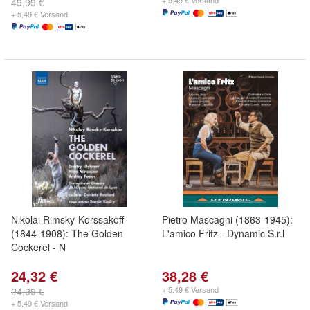
+ 5,49 € Versand
49,99 €
+ 5,49 € Versand
Nikolai Rimsky-Korssakoff
Pietro Mascagni (1863-1945):
(1844-1908): The Golden
L'amico Fritz - Dynamic S.r.l
Cockerel - N
24,32 €
38,28 €
+ 5,49 € Versand
24,99 €
+ 5,49 € Versand