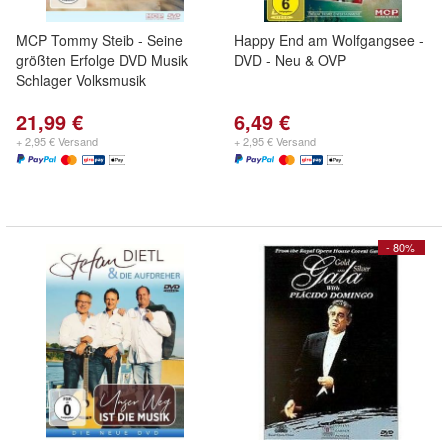
MCP Tommy Steib - Seine
Happy End am Wolfgangsee -
größten Erfolge DVD Musik
DVD - Neu & OVP
Schlager Volksmusik
21,99 €
6,49 €
+ 2,95 € Versand
+ 2,95 € Versand
- 80%