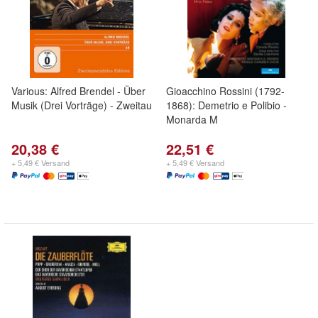
Various: Alfred Brendel - Über
Gioacchino Rossini (1792-
Musik (Drei Vorträge) - Zweitau
1868): Demetrio e Polibio -
Monarda M
20,38 €
22,51 €
+ 5,49 € Versand
+ 5,49 € Versand