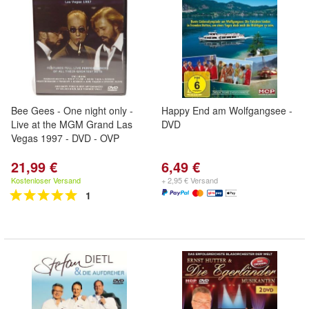
Bee Gees - One night only -
Happy End am Wolfgangsee -
Live at the MGM Grand Las
DVD
Vegas 1997 - DVD - OVP
21,99 €
6,49 €
Kostenloser Versand
+ 2,95 € Versand
1