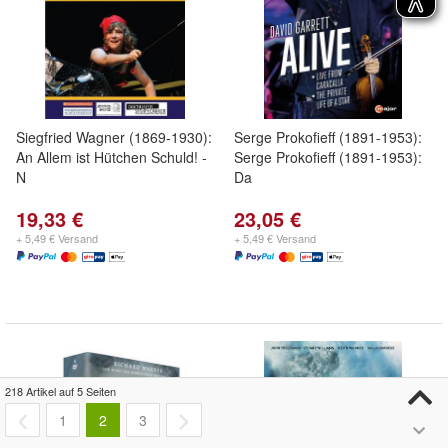
Siegfried Wagner (1869-1930):
Serge Prokofieff (1891-1953):
An Allem ist Hütchen Schuld! -
Serge Prokofieff (1891-1953):
N
Da
19,33 €
23,05 €
+ 5,49 € Versand
+ 5,49 € Versand
218 Artikel auf 5 Seiten
1
2
3