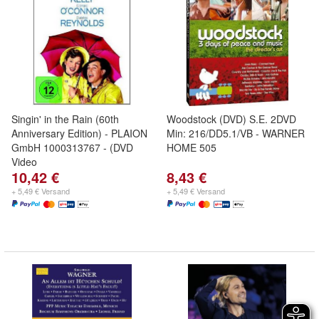
Singin' in the Rain (60th
Woodstock (DVD) S.E. 2DVD
Anniversary Edition) - PLAION
Min: 216/DD5.1/VB - WARNER
GmbH 1000313767 - (DVD
HOME 505
Video
10,42 €
8,43 €
+ 5,49 € Versand
+ 5,49 € Versand