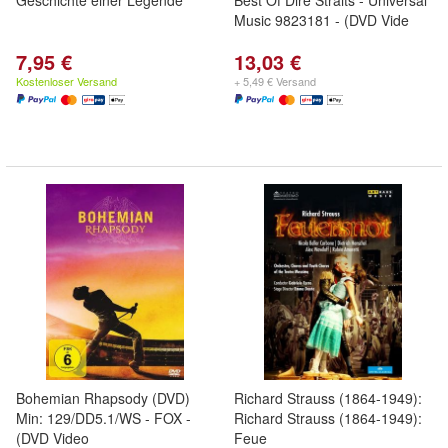
Geschichte einer Legende
Best Of Dire Straits - Universal
Music 9823181 - (DVD Vide
7,95 €
13,03 €
Kostenloser Versand
+ 5,49 € Versand
Bohemian Rhapsody (DVD)
Richard Strauss (1864-1949):
Min: 129/DD5.1/WS - FOX -
Richard Strauss (1864-1949):
(DVD Video
Feue