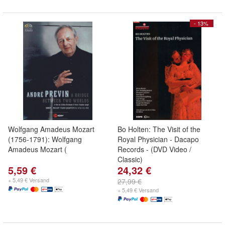
- 13%
Wolfgang Amadeus Mozart
Bo Holten: The Visit of the
(1756-1791): Wolfgang
Royal Physician - Dacapo
Amadeus Mozart (
Records - (DVD Video /
Classic)
5,59 €
24,32 €
+ 5,49 € Versand
27,99 €
+ 5,49 € Versand