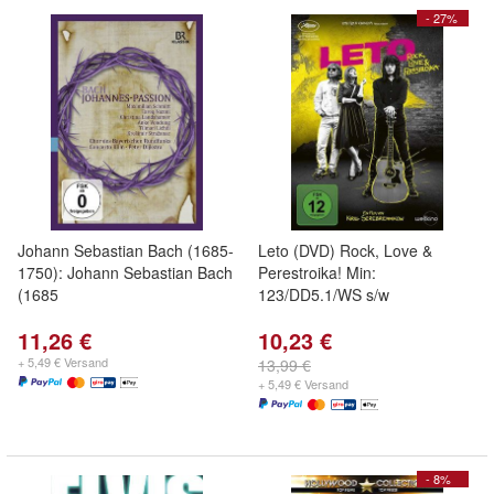
- 27%
Johann Sebastian Bach (1685-
Leto (DVD) Rock, Love &
1750): Johann Sebastian Bach
Perestroika! Min:
(1685
123/DD5.1/WS s/w
11,26 €
10,23 €
+ 5,49 € Versand
13,99 €
+ 5,49 € Versand
- 8%