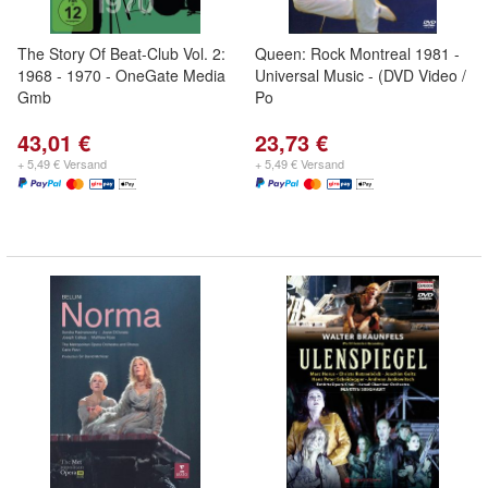
The Story Of Beat-Club Vol. 2:
Queen: Rock Montreal 1981 -
1968 - 1970 - OneGate Media
Universal Music - (DVD Video /
Gmb
Po
43,01 €
23,73 €
+ 5,49 € Versand
+ 5,49 € Versand