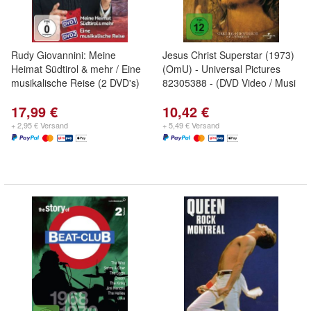
Rudy Giovannini: Meine
Jesus Christ Superstar (1973)
Heimat Südtirol & mehr / Eine
(OmU) - Universal Pictures
musikalische Reise (2 DVD's)
82305388 - (DVD Video / Musi
17,99 €
10,42 €
+ 2,95 € Versand
+ 5,49 € Versand