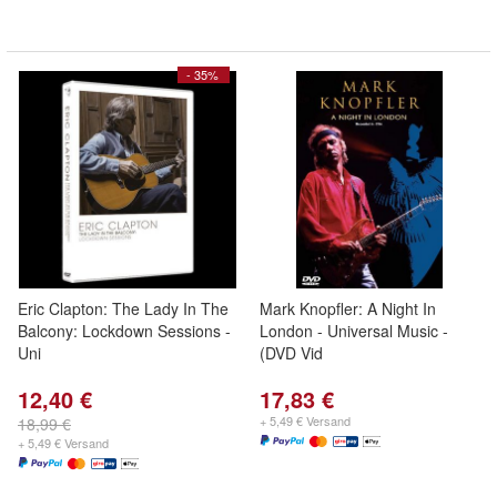
- 35%
Eric Clapton: The Lady In The
Mark Knopfler: A Night In
Balcony: Lockdown Sessions -
London - Universal Music -
Uni
(DVD Vid
12,40 €
17,83 €
+ 5,49 € Versand
18,99 €
+ 5,49 € Versand