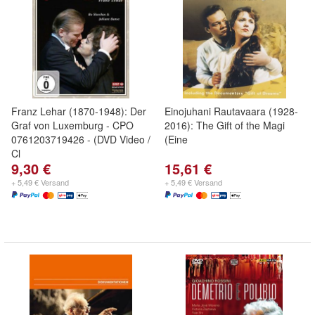
Franz Lehar (1870-1948): Der
Einojuhani Rautavaara (1928-
Graf von Luxemburg - CPO
2016): The Gift of the Magi
0761203719426 - (DVD Video /
(Eine
Cl
9,30 €
15,61 €
+ 5,49 € Versand
+ 5,49 € Versand