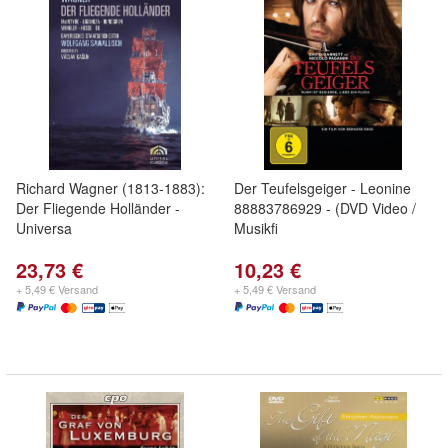
Richard Wagner (1813-1883):
Der Teufelsgeiger - Leonine
Der Fliegende Holländer -
88883786929 - (DVD Video /
Universa
Musikfi
23,73 €
10,23 €
+ 5,49 € Versand
+ 5,49 € Versand