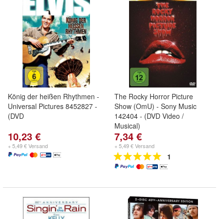
König der heißen Rhythmen -
The Rocky Horror Picture
Universal Pictures 8452827 -
Show (OmU) - Sony Music
(DVD
142404 - (DVD Video /
Musical)
10,23 €
7,34 €
+ 5,49 € Versand
+ 5,49 € Versand
1