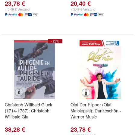
23,78 €
20,40 €
+ 5,49 € Versand
+ 5,49 € Versand
- 23%
Christoph Willibald Gluck
Olaf Der Flipper (Olaf
(1714-1787): Christoph
Malolepski): Dankeschön -
Willibald Glu
Warner Music
38,28 €
23,78 €