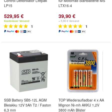
Control Defibrillator Lifepak
für Motorrad Startbatterie MS
LP15
LTX16-4
529,95 €
39,90 €
Kostenloser Versand
+ 5,90 € Versand
1
1
SSB Battery SB5-12L AGM
TOP Wiederaufladbar 4 x AA
Bleiakku 12V 5Ah T2 / Faston
Mignon Ni-mh AKKU 1,2V
6,3 mm
3800 mAh Blister