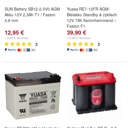
SUN Battery SB12-2.3V0 AGM
Yuasa RE7-12FR AGM-
Akku 12V 2,3Ah T1 / Faston
Bleiakku Standby & zyklisch
4,8 mm
12V 7Ah flammhemmend –
Faston F1
12,95 €
39,90 €
+ 5,90 € Versand
+ 5,90 € Versand
2
2