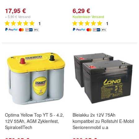
17,95 €
6,29 €
+ 5,90 € Versand
Kostenloser Versand
1
1
Optima Yellow Top YT S - 4.2,
Bleiakku 2x 12V 75Ah
12V 55Ah, AGM Zyklenfest,
kompatibel zu Rollstuhl E-Mobil
SpiralcellTech
Seniorenmobil u.a