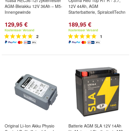
Yuasa REC36-12I zyklenfester
Optima Red Top RT R - 3.7,
AGM-Bleiakku 12V 36Ah – M5-
12V 44Ah, AGM
Innengewinde
Starterbatterie, SpiralcellTechn
129,95 €
189,95 €
Kostenloser Versand
Kostenloser Versand
2
1
Original Li-Ion Akku Physio
Batterie AGM SLA 12V 14Ah