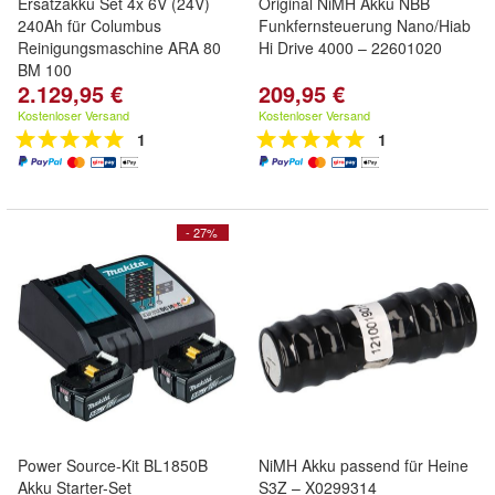
Ersatzakku Set 4x 6V (24V)
Original NiMH Akku NBB
240Ah für Columbus
Funkfernsteuerung Nano/Hiab
Reinigungsmaschine ARA 80
Hi Drive 4000 – 22601020
BM 100
2.129,95 €
209,95 €
Kostenloser Versand
Kostenloser Versand
1
1
- 27%
Power Source-Kit BL1850B
NiMH Akku passend für Heine
Akku Starter-Set
S3Z – X0299314