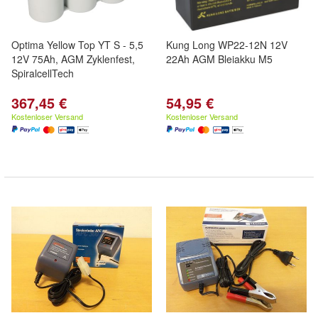
Optima Yellow Top YT S - 5,5
Kung Long WP22-12N 12V
12V 75Ah, AGM Zyklenfest,
22Ah AGM Bleiakku M5
SpiralcellTech
367,45 €
54,95 €
Kostenloser Versand
Kostenloser Versand