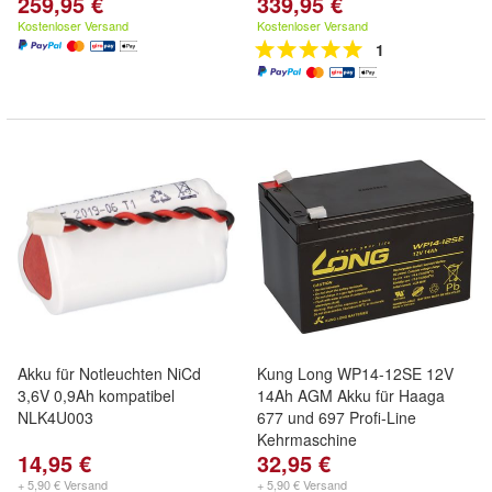
259,95 €
339,95 €
Kostenloser Versand
Kostenloser Versand
1
Akku für Notleuchten NiCd
Kung Long WP14-12SE 12V
3,6V 0,9Ah kompatibel
14Ah AGM Akku für Haaga
NLK4U003
677 und 697 Profi-Line
Kehrmaschine
14,95 €
32,95 €
+ 5,90 € Versand
+ 5,90 € Versand