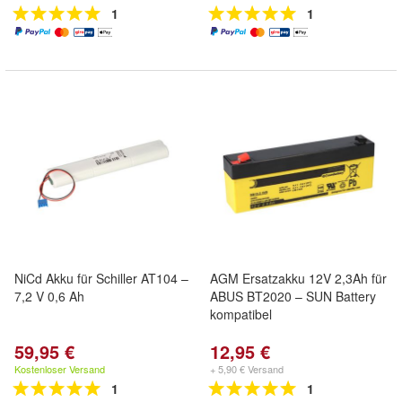
1
1
NiCd Akku für Schiller AT104 –
AGM Ersatzakku 12V 2,3Ah für
7,2 V 0,6 Ah
ABUS BT2020 – SUN Battery
kompatibel
59,95 €
12,95 €
Kostenloser Versand
+ 5,90 € Versand
1
1