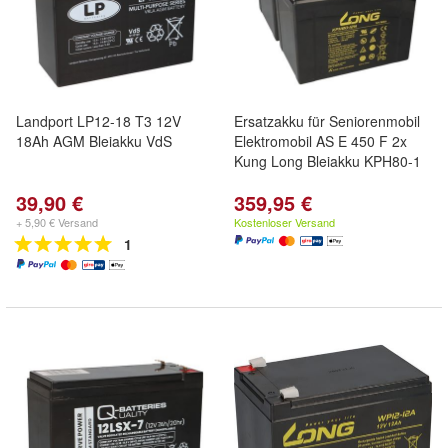
Landport LP12-18 T3 12V
Ersatzakku für Seniorenmobil
18Ah AGM Bleiakku VdS
Elektromobil AS E 450 F 2x
Kung Long Bleiakku KPH80-1
39,90 €
359,95 €
+ 5,90 € Versand
Kostenloser Versand
1