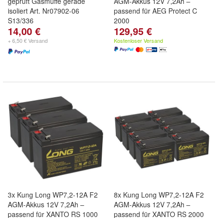
geprüft Gasmuffe gerade
AGM-Akkus 12V 7,2Ah –
isoliert Art. Nr07902-06
passend für AEG Protect C
S13/336
2000
14,00 €
129,95 €
+ 6,50 € Versand
Kostenloser Versand
3x Kung Long WP7,2-12A F2
8x Kung Long WP7,2-12A F2
AGM-Akkus 12V 7,2Ah –
AGM-Akkus 12V 7,2Ah –
passend für XANTO RS 1000
passend für XANTO RS 2000