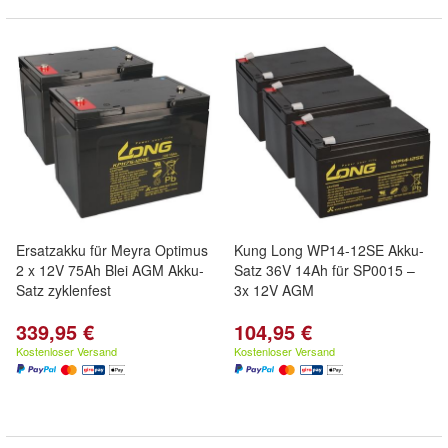
Ersatzakku für Meyra Optimus
Kung Long WP14-12SE Akku-
2 x 12V 75Ah Blei AGM Akku-
Satz 36V 14Ah für SP0015 –
Satz zyklenfest
3x 12V AGM
339,95 €
104,95 €
Kostenloser Versand
Kostenloser Versand