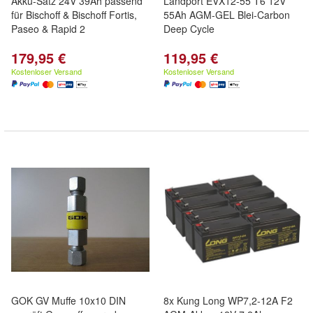
Akku-Satz 24V 39Ah passend
Landport EVX12-55 T6 12V
für Bischoff & Bischoff Fortis,
55Ah AGM-GEL Blei-Carbon
Paseo & Rapid 2
Deep Cycle
179,95 €
119,95 €
Kostenloser Versand
Kostenloser Versand
GOK GV Muffe 10x10 DIN
8x Kung Long WP7,2-12A F2