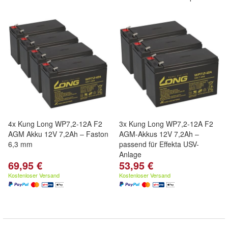
4x Kung Long WP7,2-12A F2
3x Kung Long WP7,2-12A F2
AGM Akku 12V 7,2Ah – Faston
AGM-Akkus 12V 7,2Ah –
6,3 mm
passend für Effekta USV-
Anlage
69,95 €
53,95 €
Kostenloser Versand
Kostenloser Versand