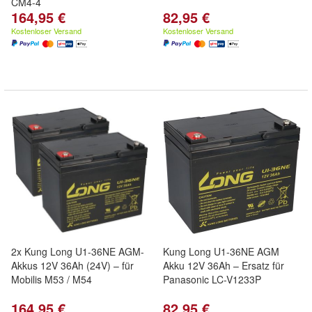
CM4-4
164,95 €
82,95 €
Kostenloser Versand
Kostenloser Versand
2x Kung Long U1-36NE AGM-
Kung Long U1-36NE AGM
Akkus 12V 36Ah (24V) – für
Akku 12V 36Ah – Ersatz für
Mobilis M53 / M54
Panasonic LC-V1233P
164,95 €
82,95 €