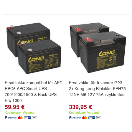
Ersatzakku kompatibel für APC
Ersatzakku für Invacare G23
RBC6 APC Smart UPS
2x Kung Long Bleiakku KPH75-
700/1000/1500 & Back UPS
12NE M6 12V 75Ah zyklenfest
Pro 1000
59,95 €
339,95 €
Kostenloser Versand
Kostenloser Versand