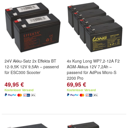
24V Akku-Satz 2x Effekta BT
4x Kung Long WP7,2-12A F2
12-9,5K 12V 9,5Ah – passend
AGM-Akkus 12V 7,2Ah –
für ESC300 Scooter
passend für AdPos Micro-S
2200 Pro
49,95 €
69,95 €
Kostenloser Versand
Kostenloser Versand