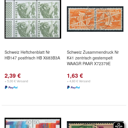
Schweiz Heftchenblatt Nr
Schweiz Zusammendruck Nr
HB147 postfrisch HB X683B3A
K41 zentrisch gestempelt
WAAGR PAAR X72379E
2,39 €
1,63 €
+ 5,00 € Versand
+ 4,60 € Versand