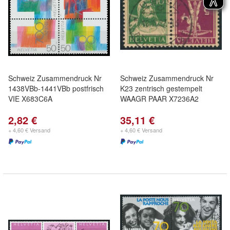
Schweiz Zusammendruck Nr
Schweiz Zusammendruck Nr
1438VBb-1441VBb postfrisch
K23 zentrisch gestempelt
VIE X683C6A
WAAGR PAAR X7236A2
2,82 €
35,11 €
+ 4,60 € Versand
+ 4,60 € Versand