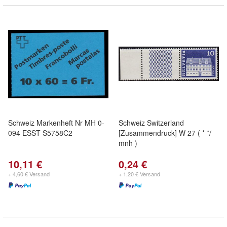
Schweiz Markenheft Nr MH 0-
Schweiz Switzerland
094 ESST S5758C2
[Zusammendruck] W 27 ( * */
mnh )
10,11 €
0,24 €
+ 4,60 € Versand
+ 1,20 € Versand