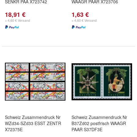
SENKR PAA X723742
WAAGR PAAR X723706
18,91 €
1,63 €
+ 4,60 € Versand
+ 4,60 € Versand
Schweiz Zusammendruck Nr
Schweiz Zusammendruck Nr
WZd34-SZd33 ESST ZENTR
B37Zd02 postfrisch WAAGR
X72375E
PAAR S37DF3E