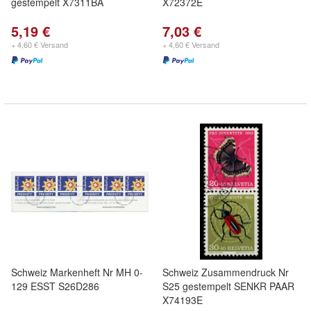
gestempelt X7311BA
X72372E
5,19 €
7,03 €
+ 4,60 € Versand
+ 4,60 € Versand
Schweiz Markenheft Nr MH 0-
Schweiz Zusammendruck Nr
129 ESST S26D286
S25 gestempelt SENKR PAAR
X74193E