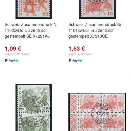
Schweiz Zusammendruck Nr
Schweiz Zusammendruck Nr
1102xvDo Du zentrisch
1101xwEor Eru zentrisch
gestempelt SE X7291A6
gestempelt X7310CE
1,09 €
1,63 €
+ 4,60 € Versand
+ 4,60 € Versand