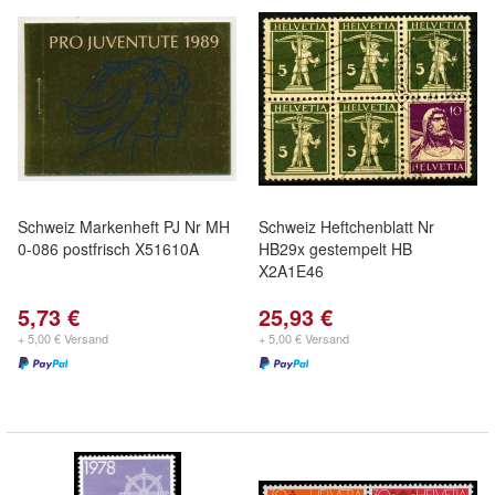
Schweiz Markenheft PJ Nr MH
Schweiz Heftchenblatt Nr
0-086 postfrisch X51610A
HB29x gestempelt HB
X2A1E46
5,73 €
25,93 €
+ 5,00 € Versand
+ 5,00 € Versand