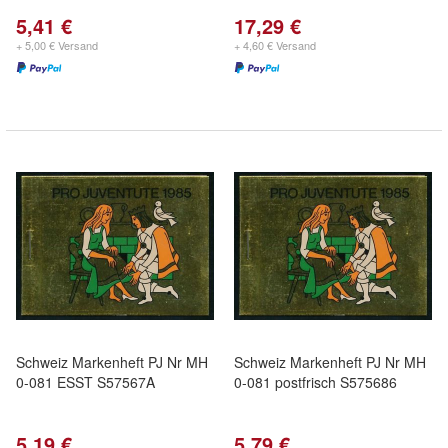
5,41 €
17,29 €
+ 5,00 € Versand
+ 4,60 € Versand
Schweiz Markenheft PJ Nr MH
Schweiz Markenheft PJ Nr MH
0-081 ESST S57567A
0-081 postfrisch S575686
5,19 €
5,79 €