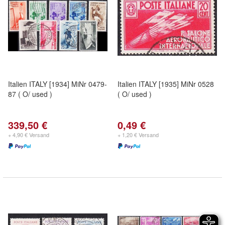
Italien ITALY [1934] MiNr 0479-
Italien ITALY [1935] MiNr 0528
87 ( O/ used )
( O/ used )
339,50 €
0,49 €
+ 4,90 € Versand
+ 1,20 € Versand