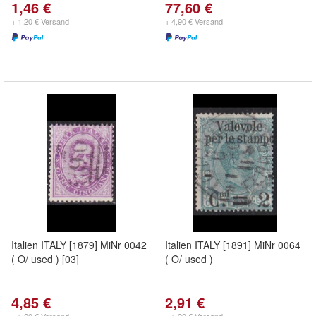
1,46 €
77,60 €
+ 1,20 € Versand
+ 4,90 € Versand
Italien ITALY [1879] MiNr 0042
Italien ITALY [1891] MiNr 0064
( O/ used ) [03]
( O/ used )
4,85 €
2,91 €