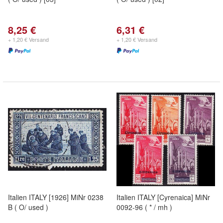
8,25 €
6,31 €
+ 1,20 € Versand
+ 1,20 € Versand
Italien ITALY [1926] MiNr 0238
Italien ITALY [Cyrenaica] MiNr
B ( O/ used )
0092-96 ( * / mh )