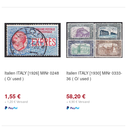
Italien ITALY [1926] MiNr 0248
Italien ITALY [1930] MiNr 0333-
( O/ used )
36 ( O/ used )
1,55 €
58,20 €
+ 1,20 € Versand
+ 4,90 € Versand