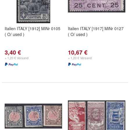
Italien ITALY [1912] MiNr 0105
Italien ITALY [1917] MiNr 0127
( O/ used )
( O/ used )
3,40 €
10,67 €
+ 1,20 € Versand
+ 1,20 € Versand