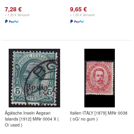
7,28 €
9,65 €
+ 1,20 € Versand
+ 1,20 € Versand
Ägäische Inseln Aegean
Italien ITALY [1879] MiNr 0038
Islands [1912] MiNr 0004 X (
( oG/ no gum )
O/ used )