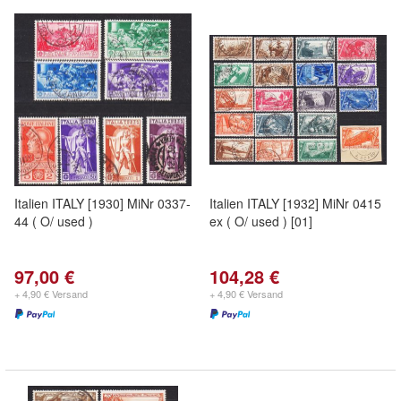
Italien ITALY [1930] MiNr 0337-
Italien ITALY [1932] MiNr 0415
44 ( O/ used )
ex ( O/ used ) [01]
97,00 €
104,28 €
+ 4,90 € Versand
+ 4,90 € Versand