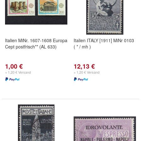
Italien MiNr. 1607-1608 Europa
Italien ITALY [1911] MiNr 0103
Cept postfrisch** (AL 633)
( * / mh )
1,00 €
12,13 €
+ 1,20 € Versand
+ 1,20 € Versand