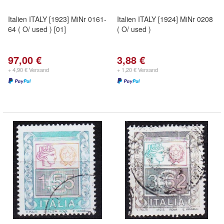
Italien ITALY [1923] MiNr 0161-
Italien ITALY [1924] MiNr 0208
64 ( O/ used ) [01]
( O/ used )
97,00 €
3,88 €
+ 4,90 € Versand
+ 1,20 € Versand