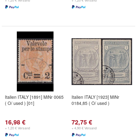
+ 1,20 € Versand
+ 1,20 € Versand
Italien ITALY [1891] MiNr 0065
Italien ITALY [1923] MiNr
( O/ used ) [01]
0184,85 ( O/ used )
16,98 €
72,75 €
+ 1,20 € Versand
+ 4,90 € Versand