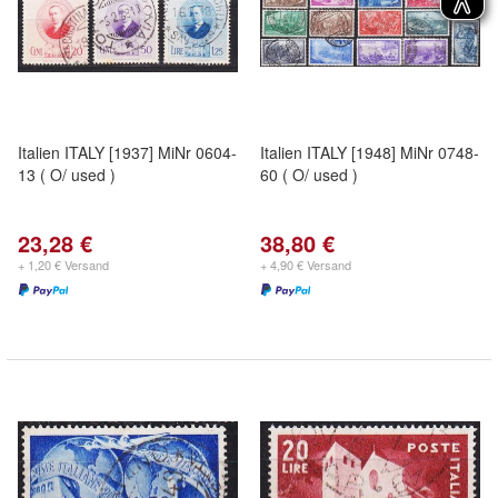
Italien ITALY [1937] MiNr 0604-
Italien ITALY [1948] MiNr 0748-
13 ( O/ used )
60 ( O/ used )
23,28 €
38,80 €
+ 1,20 € Versand
+ 4,90 € Versand