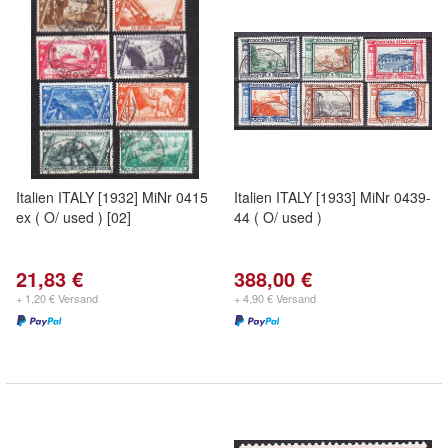
Italien ITALY [1932] MiNr 0415
Italien ITALY [1933] MiNr 0439-
ex ( O/ used ) [02]
44 ( O/ used )
21,83 €
388,00 €
+ 1,20 € Versand
+ 4,90 € Versand