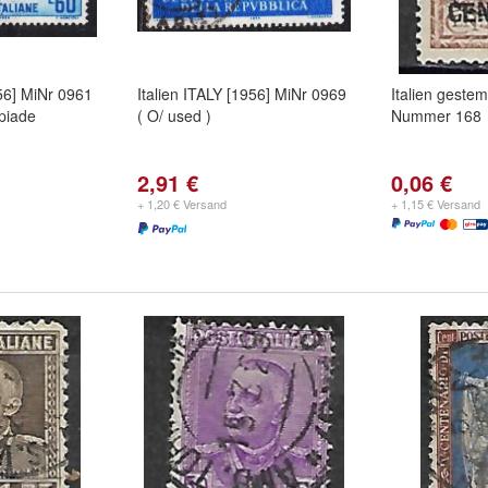
956] MiNr 0961
Italien ITALY [1956] MiNr 0969
Italien gestem
piade
( O/ used )
Nummer 168
2,91 €
0,06 €
+ 1,20 € Versand
+ 1,15 € Versand