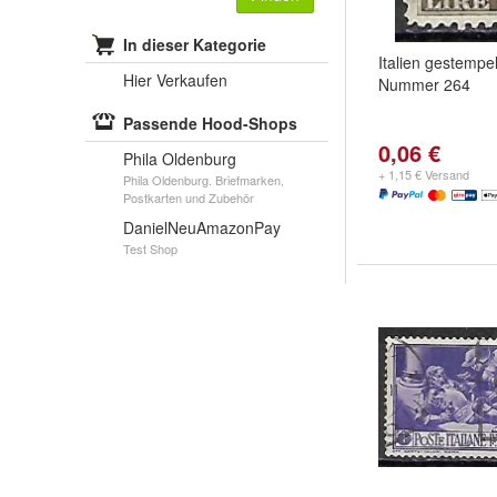
In dieser Kategorie
Italien gestempel
Hier Verkaufen
Nummer 264
Passende Hood-Shops
0,06 €
Phila Oldenburg
+ 1,15 € Versand
Phila Oldenburg. Briefmarken,
Postkarten und Zubehör
DanielNeuAmazonPay
Test Shop