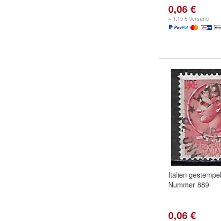
0,06 €
+ 1,15 € Versand
Italien gestempel
Nummer 889
0,06 €