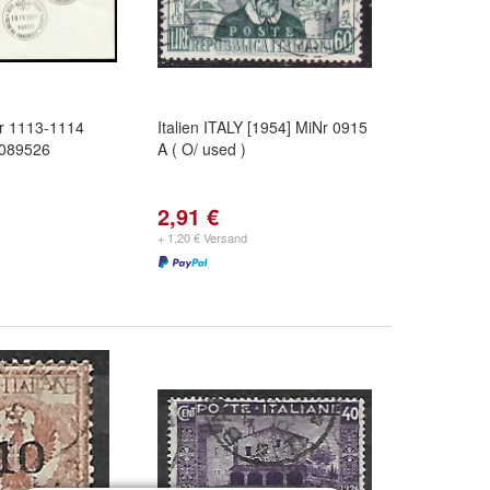
Nr 1113-1114
Italien ITALY [1954] MiNr 0915
089526
A ( O/ used )
2,91 €
+ 1,20 € Versand