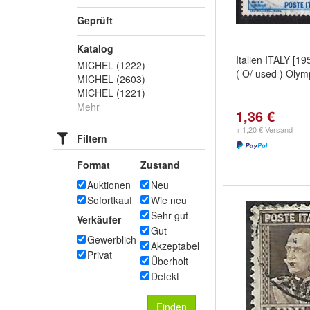
Geprüft
Katalog
Italien ITALY [1
MICHEL (1222)
( O/ used ) Olym
MICHEL (2603)
MICHEL (1221)
Mehr
1,36 €
+ 1,20 € Versand
Filtern
Format
Zustand
Auktionen
Neu
Sofortkauf
Wie neu
Sehr gut
Verkäufer
Gut
Gewerblich
Akzeptabel
Privat
Überholt
Defekt
Finden