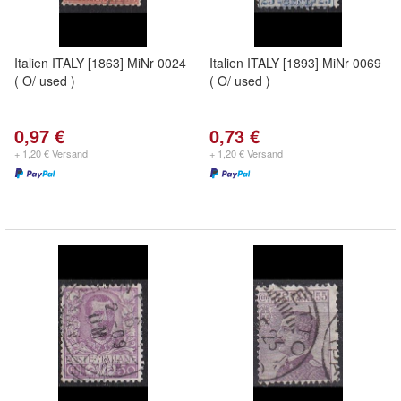
Italien ITALY [1863] MiNr 0024
Italien ITALY [1893] MiNr 0069
( O/ used )
( O/ used )
0,97 €
0,73 €
+ 1,20 € Versand
+ 1,20 € Versand