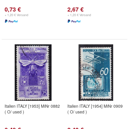
0,73 €
2,67 €
+ 1,20 € Versand
+ 1,20 € Versand
Italien ITALY [1953] MiNr 0882
Italien ITALY [1954] MiNr 0909
( O/ used )
( O/ used )