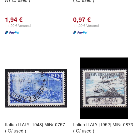
A ( O/ used )
( O/ used )
1,94 €
0,97 €
+ 1,20 € Versand
+ 1,20 € Versand
Italien ITALY [1948] MiNr 0757
Italien ITALY [1952] MiNr 0873
( O/ used )
( O/ used )