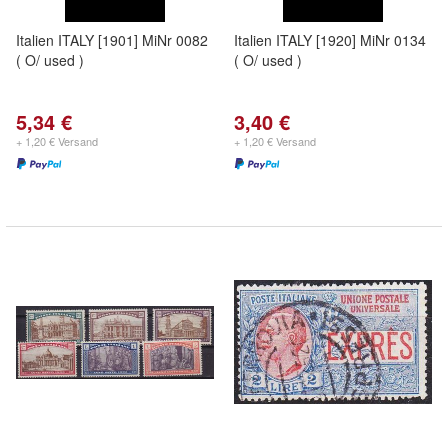
Italien ITALY [1901] MiNr 0082
Italien ITALY [1920] MiNr 0134
( O/ used )
( O/ used )
5,34 €
3,40 €
+ 1,20 € Versand
+ 1,20 € Versand