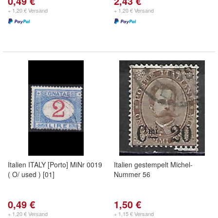
0,49 €
2,43 €
+ 1,20 € Versand
+ 1,20 € Versand
Italien ITALY [Porto] MiNr 0019
Italien gestempelt Michel-
( O/ used ) [01]
Nummer 56
0,49 €
1,50 €
+ 1,20 € Versand
+ 1,15 € Versand