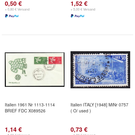
0,50 €
1,52 €
+ 0,80 € Versand
+ 5,00 € Versand
Italien 1961 Nr 1113-1114
Italien ITALY [1948] MiNr 0757
BRIEF FDC X089526
( O/ used )
1,14 €
0,73 €