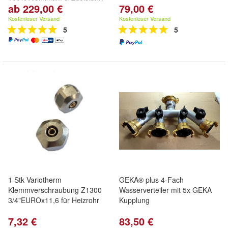
ab 229,00 €
79,00 €
ink. 0% Mehrwertsteuer /
Hergestellt in Deutschland
Kostenloser Versand
Kostenloser Versand
5
5
1 Stk Variotherm
GEKA® plus 4-Fach
Klemmverschraubung Z1300
Wasserverteiler mit 5x GEKA
3/4"EUROx11,6 für Heizrohr
Kupplung
7,32 €
83,50 €