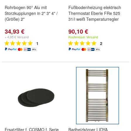
Rohrbogen 90° Alu mit
Fußbodenheizung elektrisch
Storzkupplungen in 2" 3" 4" /
Thermostat Eberle FRe 525
(Größe) 2"
31/i weiß Temperaturregler
34,93 €
90,10 €
+ 4,95 € Versand
Kostenloser Versand
1
2
Ersatzfilter f. COSMO f. Serie
Badheizkörper LIDYA