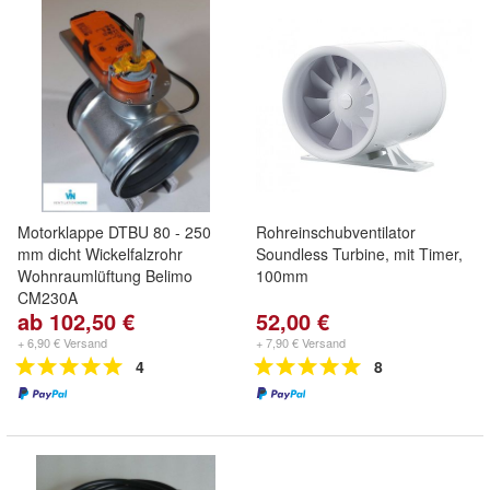
Motorklappe DTBU 80 - 250
Rohreinschubventilator
mm dicht Wickelfalzrohr
Soundless Turbine, mit Timer,
Wohnraumlüftung Belimo
100mm
CM230A
ab 102,50 €
52,00 €
+ 6,90 € Versand
+ 7,90 € Versand
4
8