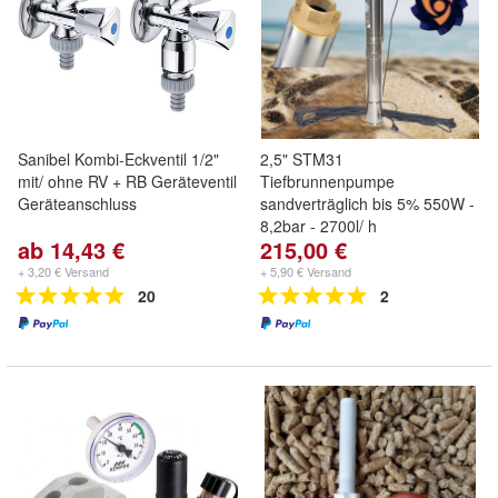
Sanibel Kombi-Eckventil 1/2"
2,5" STM31
mit/ ohne RV + RB Geräteventil
Tiefbrunnenpumpe
Geräteanschluss
sandverträglich bis 5% 550W -
8,2bar - 2700l/ h
ab 14,43 €
215,00 €
+ 3,20 € Versand
+ 5,90 € Versand
20
2