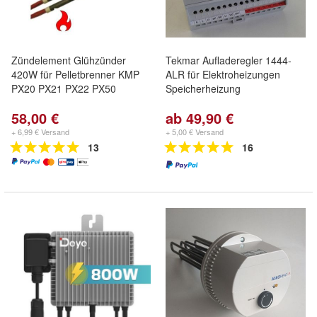
Zündelement Glühzünder
Tekmar Aufladeregler 1444-
420W für Pelletbrenner KMP
ALR für Elektroheizungen
PX20 PX21 PX22 PX50
Speicherheizung
58,00 €
ab 49,90 €
+ 6,99 € Versand
+ 5,00 € Versand
13
16