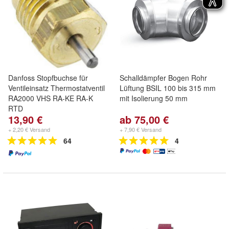
Danfoss Stopfbuchse für
Schalldämpfer Bogen Rohr
Ventileinsatz Thermostatventil
Lüftung BSIL 100 bis 315 mm
RA2000 VHS RA-KE RA-K
mit Isolierung 50 mm
RTD
13,90 €
ab 75,00 €
+ 2,20 € Versand
+ 7,90 € Versand
64
4