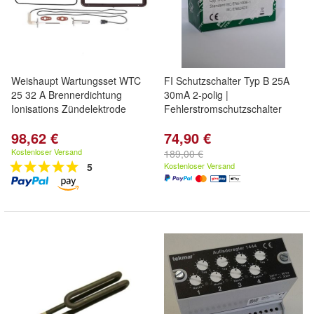
Weishaupt Wartungsset WTC
FI Schutzschalter Typ B 25A
25 32 A Brennerdichtung
30mA 2-polig |
Ionisations Zündelektrode
Fehlerstromschutzschalter
98,62 €
74,90 €
Kostenloser Versand
189,00 €
5
Kostenloser Versand