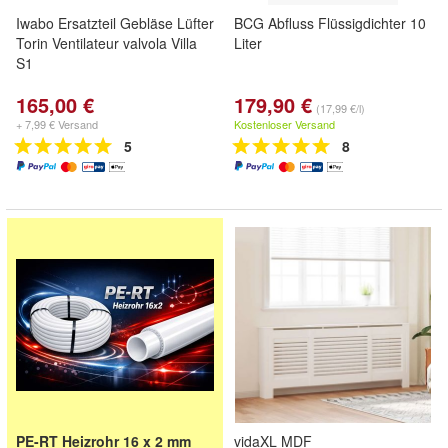
Iwabo Ersatzteil Gebläse Lüfter
BCG Abfluss Flüssigdichter 10
Torin Ventilateur valvola Villa
Liter
S1
165,00 €
179,90 €
(17,99 €/l)
+ 7,99 € Versand
Kostenloser Versand
5
8
PE-RT Heizrohr 16 x 2 mm
vidaXL MDF