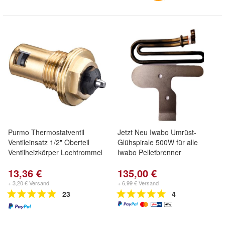
Purmo Thermostatventil
Jetzt Neu Iwabo Umrüst-
Ventileinsatz 1/2" Oberteil
Glühspirale 500W für alle
Ventilheizkörper Lochtrommel
Iwabo Pelletbrenner
13,36 €
135,00 €
+ 3,20 € Versand
+ 6,99 € Versand
23
4