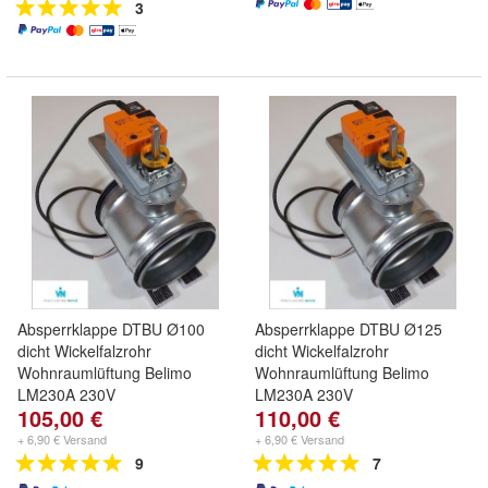
3
Absperrklappe DTBU Ø100
Absperrklappe DTBU Ø125
dicht Wickelfalzrohr
dicht Wickelfalzrohr
Wohnraumlüftung Belimo
Wohnraumlüftung Belimo
LM230A 230V
LM230A 230V
105,00 €
110,00 €
+ 6,90 € Versand
+ 6,90 € Versand
9
7