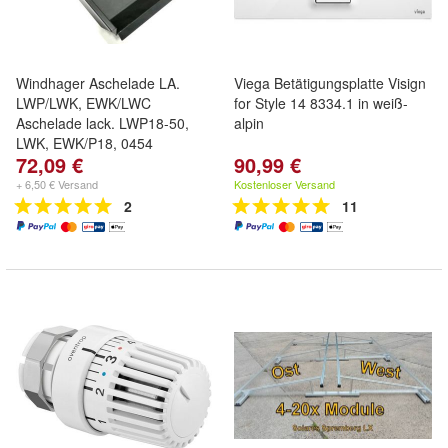
Windhager Aschelade LA.
Viega Betätigungsplatte Visign
LWP/LWK, EWK/LWC
for Style 14 8334.1 in weiß-
Aschelade lack. LWP18-50,
alpin
LWK, EWK/P18, 0454
72,09 €
90,99 €
+ 6,50 € Versand
Kostenloser Versand
2
11