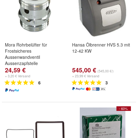
Mora Rohrbelüfter für
Hansa Ölbrenner HVS 5.3 mit
Frostsicheres
12-42 KW
Aussenwandventil
Aussenzapfstelle
24,59 €
545,00 €
(545,00 €/)
+ 3,20 € Versand
+ 23,99 € Versand
6
3
- 60%