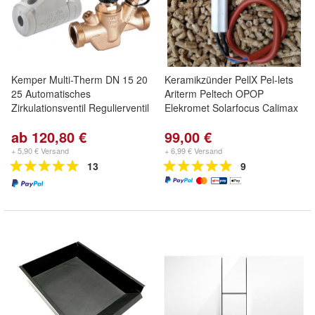
Kemper Multi-Therm DN 15 20
Keramikzünder PellX Pel-lets
25 Automatisches
Ariterm Peltech OPOP
Zirkulationsventil Regulierventil
Elekromet Solarfocus Calimax
ab 120,80 €
99,00 €
+ 5,90 € Versand
+ 6,99 € Versand
13
9