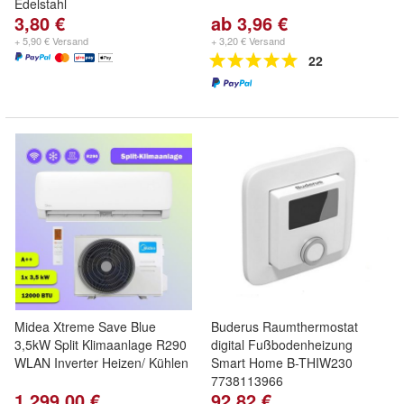
Edelstahl
3,80 €
ab 3,96 €
+ 5,90 € Versand
+ 3,20 € Versand
22
Midea Xtreme Save Blue
Buderus Raumthermostat
3,5kW Split Klimaanlage R290
digital Fußbodenheizung
WLAN Inverter Heizen/ Kühlen
Smart Home B-THIW230
7738113966
1.299,00 €
92,82 €