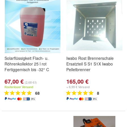
Solarflüssigkeit Flach- u.
Iwabo Rost Brennerschale
Röhrenkollektor 25 l rot
Ersatzteil S S1 S1X Iwabo
Fertiggemisch bis -32° C
Pelletbrenner
67,00 €
165,00 €
(2,68 €/l)
Kostenloser Versand
+ 6,99 € Versand
68
8