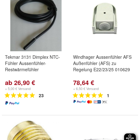
Tekmar 3131 Dimplex NTC-
Windhager Aussenfühler AFS
Fühler Aussenfühler-
Außenfühler (AFS) zu
Restwärmefühler
Regelung E22/23/25 010629
ab 26,90 €
78,64 €
+ 5,00 € Versand
+ 6,50 € Versand
23
1