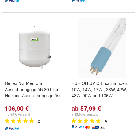
Reflex NG Membran-
PURION UV-C Ersatzlampen
Ausdehnungsgefäß 80 Liter,
10W, 14W, 17W , 36W, 42W,
Heizung Ausdehnungsgefäss
48W, 90W und 106W
106,90 €
ab 57,99 €
+ 5,90 € Versand
+ 13,90 € Versand
2
4