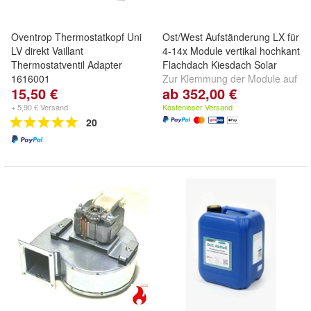
Oventrop Thermostatkopf Uni
Ost/West Aufständerung LX für
LV direkt Vaillant
4-14x Module vertikal hochkant
Thermostatventil Adapter
Flachdach Kiesdach Solar
1616001
Zur Klemmung der Module auf
15,50 €
ab 352,00 €
der langen Seite / Ohne
Durchdringung der Dachhaut
+ 5,90 € Versand
Kostenloser Versand
20