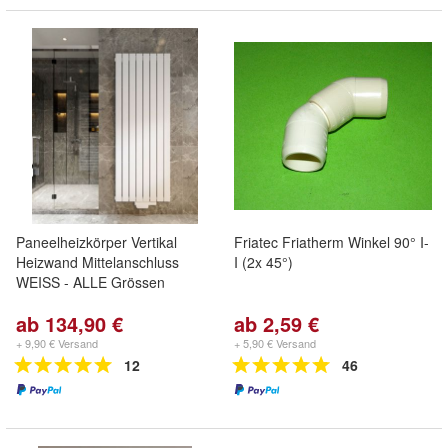
Paneelheizkörper Vertikal
Friatec Friatherm Winkel 90° I-
Heizwand Mittelanschluss
I (2x 45°)
WEISS - ALLE Grössen
ab 134,90 €
ab 2,59 €
+ 9,90 € Versand
+ 5,90 € Versand
12
46