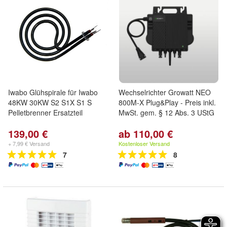
Iwabo Glühspirale für Iwabo
Wechselrichter Growatt NEO
48KW 30KW S2 S1X S1 S
800M-X Plug&Play - Preis inkl.
Pelletbrenner Ersatzteil
MwSt. gem. § 12 Abs. 3 UStG
139,00 €
ab 110,00 €
+ 7,99 € Versand
Kostenloser Versand
7
8