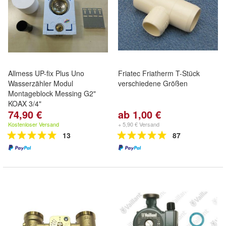
Allmess UP-fix Plus Uno
Friatec Friatherm T-Stück
Wasserzähler Modul
verschiedene Größen
Montageblock Messing G2"
KOAX 3/4"
74,90 €
ab 1,00 €
Kostenloser Versand
+ 5,90 € Versand
13
87