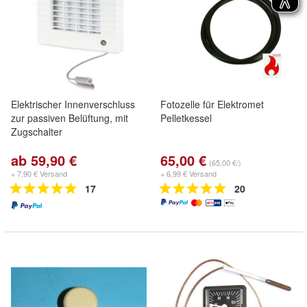
Elektrischer Innenverschluss
Fotozelle für Elektromet
zur passiven Belüftung, mit
Pelletkessel
Zugschalter
ab 59,90 €
65,00 €
(65,00 €/)
+ 7,90 € Versand
+ 6,99 € Versand
17
20