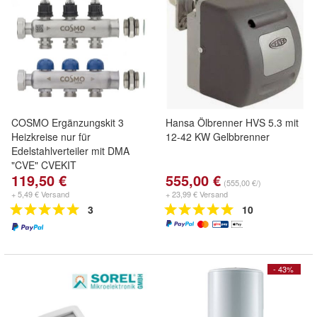
COSMO Ergänzungskit 3
Hansa Ölbrenner HVS 5.3 mit
Heizkreise nur für
12-42 KW Gelbbrenner
Edelstahlverteiler mit DMA
"CVE" CVEKIT
119,50 €
555,00 €
(555,00 €/)
+ 5,49 € Versand
+ 23,99 € Versand
3
10
- 43%