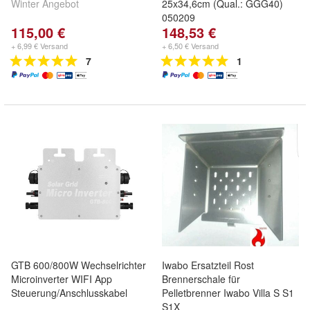
Winter Angebot
25x34,6cm (Qual.: GGG40)
050209
115,00 €
148,53 €
+ 6,99 € Versand
+ 6,50 € Versand
7
1
GTB 600/800W Wechselrichter
Iwabo Ersatzteil Rost
Microinverter WIFI App
Brennerschale für
Steuerung/Anschlusskabel
Pelletbrenner Iwabo Villa S S1
S1X