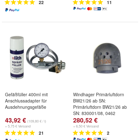
22
11
Gefäßfüller 400ml mit
Windhager Primärluftdorn
Anschlussadapter für
BW21/26 ab SN:
Ausdehnungsgefäße
Primärluftdorn BW21/26 ab
SN: 830001/08, 0462
43,92 €
280,52 €
(109,80 € / l)
+ 5,75 € Versand
+ 6,50 € Versand
21
2