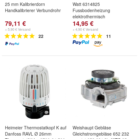
25 mm Kalibrierdorn
Watt 6314825
Handkalibrierer Verbundrohr
Fussbodenheizung
elektrothermisch
79,11 €
14,95 €
+ 5,90 € Versand
+ 4,90 € Versand
22
11
Heimeier Thermostatkopf K auf
Weishaupt Gebläse
Danfoss RAVL Ø 26mm
Gleichstromgebläse 652 232