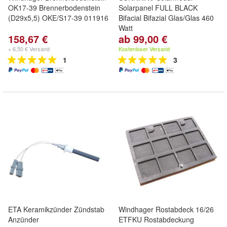
OK17-39 Brennerbodenstein
Solarpanel FULL BLACK
(D29x5,5) OKE/S17-39 011916
Bifacial Bifazial Glas/Glas 460
Watt
158,67 €
ab 99,00 €
+ 6,50 € Versand
Kostenloser Versand
1
3
ETA Keramikzünder Zündstab
Windhager Rostabdeck 16/26
Anzünder
ETFKU Rostabdeckung