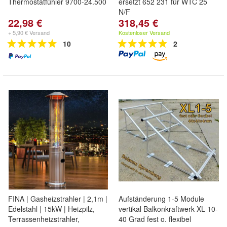
Thermostatfühler 9700-24.500
ersetzt 652 231 für WTC 25
N/F
22,98 €
318,45 €
+ 5,90 € Versand
Kostenloser Versand
10
2
FINA | Gasheizstrahler | 2,1m |
Aufständerung 1-5 Module
Edelstahl | 15kW | Heizpilz,
vertikal Balkonkraftwerk XL 10-
Terrassenheizstrahler,
40 Grad fest o. flexibel