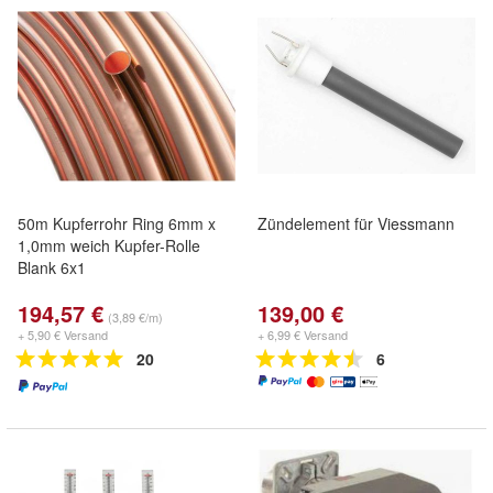
50m Kupferrohr Ring 6mm x
Zündelement für Viessmann
1,0mm weich Kupfer-Rolle
Blank 6x1
194,57 €
139,00 €
(3,89 €/m)
+ 5,90 € Versand
+ 6,99 € Versand
20
6