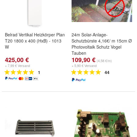
Belrad Vertikal Heizkörper Plan
24m Solar-Anlage-
T20 1800 x 400 (HxB) - 1013
Schutzbürste 4,16€/ m 15cm Ø
W
Photovoltaik Schutz Vogel
Tauben
425,00 €
109,90 €
(4,58 €/m)
+ 7,99 € Versand
+ 5,90 € Versand
1
44