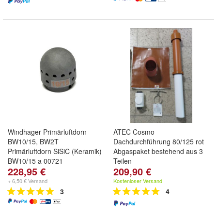
Windhager Primärluftdorn
ATEC Cosmo
BW10/15, BW2T
Dachdurchführung 80/125 rot
Primärluftdorn SiSiC (Keramik)
Abgaspaket bestehend aus 3
BW10/15 a 00721
Teilen
228,95 €
209,90 €
+ 6,50 € Versand
Kostenloser Versand
3
4