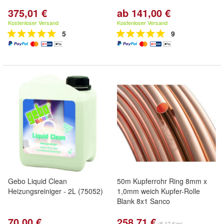
375,01 €
ab 141,00 €
Kostenloser Versand
Kostenloser Versand
5
9
Gebo Liquid Clean
50m Kupferrohr Ring 8mm x
Heizungsreiniger - 2L (75052)
1,0mm weich Kupfer-Rolle
Blank 8x1 Sanco
70,00 €
258,71 €
(5,17 €/m)