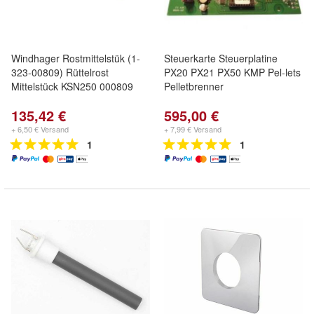
Windhager Rostmittelstük (1-
Steuerkarte Steuerplatine
323-00809) Rüttelrost
PX20 PX21 PX50 KMP Pel-lets
Mittelstück KSN250 000809
Pelletbrenner
135,42 €
595,00 €
+ 6,50 € Versand
+ 7,99 € Versand
1
1