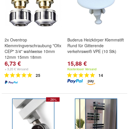
2x Oventrop
Buderus Heizkörper Klemmstift
Klemmringverschraubung "Ofix
Rund für Gitterende
CEP" 3/4" wahlweise 10mm
verkehrsweiß VPE (10 Stk)
12mm 15mm 18mm
6,73 €
15,88 €
+ 3,20 € Versand
Kostenloser Versand
25
14
- 26%