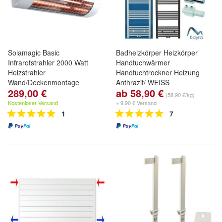
Solamagic Basic
Badheizkörper Heizkörper
Infrarotstrahler 2000 Watt
Handtuchwärmer
Heizstrahler
Handtuchtrockner Heizung
Wand/Deckenmontage
Anthrazit/ WEISS
289,00 €
ab 58,90 €
(58,90 €/kg)
Kostenloser Versand
+ 9,90 € Versand
1
7