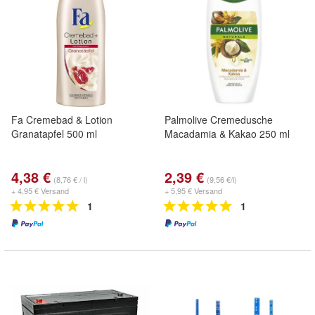
Fa Cremebad & Lotion
Palmolive Cremedusche
Granatapfel 500 ml
Macadamia & Kakao 250 ml
4,38 €
2,39 €
(8,76 € / l)
(9,56 €/l)
+ 4,95 € Versand
+ 5,95 € Versand
1
1