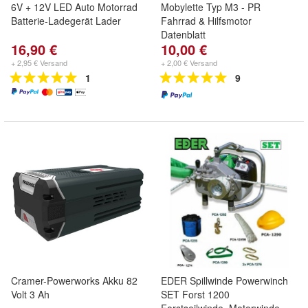
6V + 12V LED Auto Motorrad
Mobylette Typ M3 - PR
Batterie-Ladegerät Lader
Fahrrad & Hilfsmotor
Datenblatt
16,90 €
10,00 €
+ 2,95 € Versand
+ 2,00 € Versand
1
9
Cramer-Powerworks Akku 82
EDER Spillwinde Powerwinch
Volt 3 Ah
SET Forst 1200