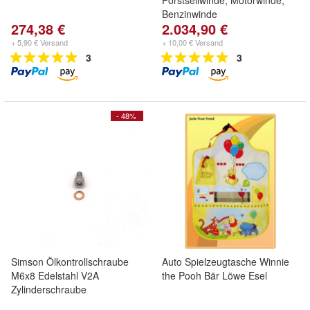
Forstseilwinde, Motorwinde,
Benzinwinde
274,38 €
2.034,90 €
+ 5,90 € Versand
+ 10,00 € Versand
3
3
- 48%
Simson Ölkontrollschraube
Auto Spielzeugtasche Winnie
M6x8 Edelstahl V2A
the Pooh Bär Löwe Esel
Zylinderschraube