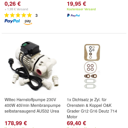
0,26 €
19,95 €
+ 1,99 € Versand
Kostenloser Versand
3
Wiltec Harnstoffpumpe 230V
1x Dichtsatz je Zyl. für
400W 40l/min Membranpumpe
Orenstein & Koppel O&K
selbstansaugend AUS32 Urea
Grader G12 G16 Deutz 714
Motor
178,99 €
69,40 €