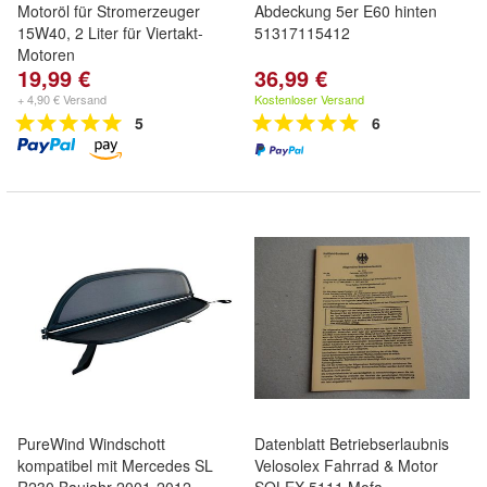
Motoröl für Stromerzeuger
Abdeckung 5er E60 hinten
15W40, 2 Liter für Viertakt-
51317115412
Motoren
19,99 €
36,99 €
+ 4,90 € Versand
Kostenloser Versand
5
6
PureWind Windschott
Datenblatt Betriebserlaubnis
kompatibel mit Mercedes SL
Velosolex Fahrrad & Motor