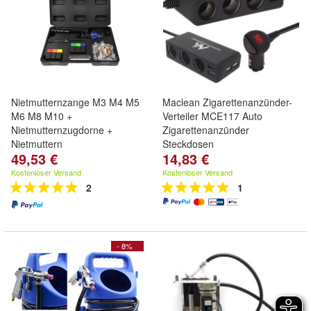
Nietmutternzange M3 M4 M5
Maclean Zigarettenanzünder-
M6 M8 M10 +
Verteiler MCE117 Auto
Nietmutternzugdorne +
Zigarettenanzünder
Nietmuttern
Steckdosen
49,53 €
14,83 €
Kostenloser Versand
Kostenloser Versand
2
1
- 8%