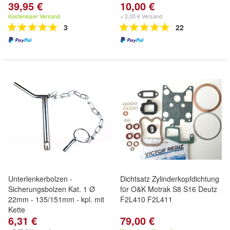
39,95 €
10,00 €
Kostenloser Versand
+ 2,00 € Versand
3
22
Unterlenkerbolzen -
Dichtsatz Zylinderkopfdichtung
Sicherungsbolzen Kat. 1 Ø
für O&K Motrak S8 S16 Deutz
22mm - 135/151mm - kpl. mit
F2L410 F2L411
Kette
6,31 €
79,00 €