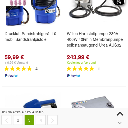
Druckluft Sandstrahlgerät 10 l
Wiltec Harnstoffpumpe 230V
mobil Sandstrahlpistole
400W 40l/min Membranpumpe
selbstansaugend Urea AUS32
59,99 €
243,99 €
+ 6,99 € Versand
Kostenloser Versand
4
1
123996 Artikel auf 2584 Seiten
2
3
4