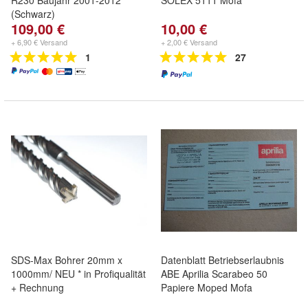
R230 Baujahr 2001-2012
SOLEX 5111 Mofa
(Schwarz)
109,00 €
10,00 €
+ 6,90 € Versand
+ 2,00 € Versand
1
27
SDS-Max Bohrer 20mm x
Datenblatt Betriebserlaubnis
1000mm/ NEU * in Profiqualität
ABE Aprilia Scarabeo 50
+ Rechnung
Papiere Moped Mofa