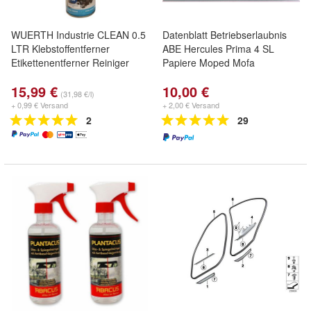
WUERTH Industrie CLEAN 0.5
Datenblatt Betriebserlaubnis
LTR Klebstoffentferner
ABE Hercules Prima 4 SL
Etikettenentferner Reiniger
Papiere Moped Mofa
15,99 €
10,00 €
(31,98 €/l)
+ 0,99 € Versand
+ 2,00 € Versand
2
29