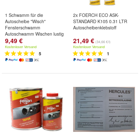
1 Schwamm für die
2x FOERCH ECO ASK-
Autoscheibe "Wisch"
STANDARD K105 0.31 LTR
Fensterschwamm
Autoscheibenklebstoff
Autoschwamm Wischen lustig
9,49 €
21,49 €
Motiv
(34,66 €/l)
Kostenloser Versand
Kostenloser Versand
5
1