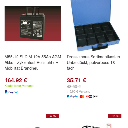
M55-12 SLD M 12V 55Ah AGM
Dresselhaus Sortimentkasten
Akku - Zyklenfest Rollstuhl / E-
Unbestückt, pulverbesc 18-
Mobilität Brandneu
fach
164,92 €
35,71 €
Kostenloser Versand
48,50 €
+ 5,90 € Versand
- 48%
- 11%