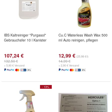
IBS Kaltreiniger "Purgasol"
Cu.C Waterless Wash Wax 500
Gebrauchsfer 10 l Kanister
ml Auto reinigen, pflegen
107,24 €
12,99 €
(25,98 €/l)
132,50 €
14,99 €
+ 5,90 € Versand
+ 2,90 € Versand
- 13%