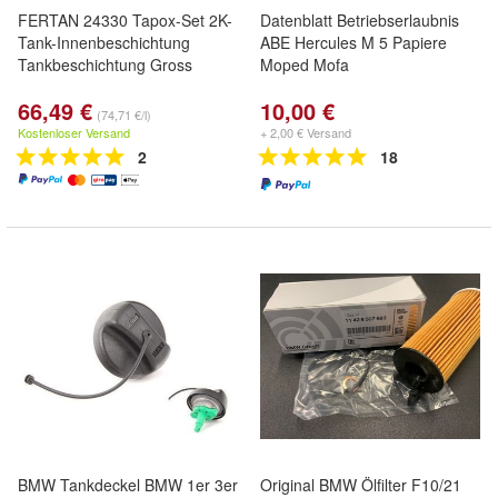
FERTAN 24330 Tapox-Set 2K-
Datenblatt Betriebserlaubnis
Tank-Innenbeschichtung
ABE Hercules M 5 Papiere
Tankbeschichtung Gross
Moped Mofa
66,49 €
10,00 €
(74,71 €/l)
Kostenloser Versand
+ 2,00 € Versand
2
18
BMW Tankdeckel BMW 1er 3er
Original BMW Ölfilter F10/21