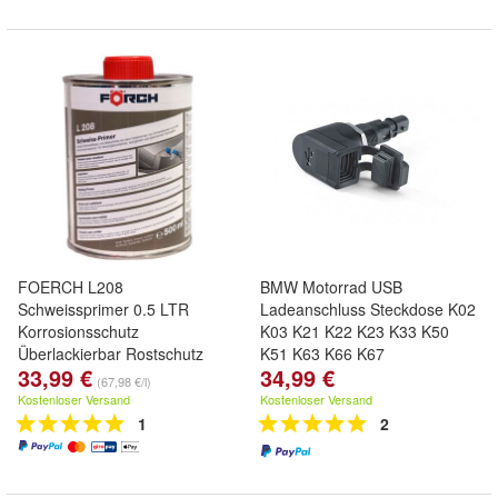
FOERCH L208
BMW Motorrad USB
Schweissprimer 0.5 LTR
Ladeanschluss Steckdose K02
Korrosionsschutz
K03 K21 K22 K23 K33 K50
Überlackierbar Rostschutz
K51 K63 K66 K67
33,99 €
34,99 €
(67,98 €/l)
Kostenloser Versand
Kostenloser Versand
1
2