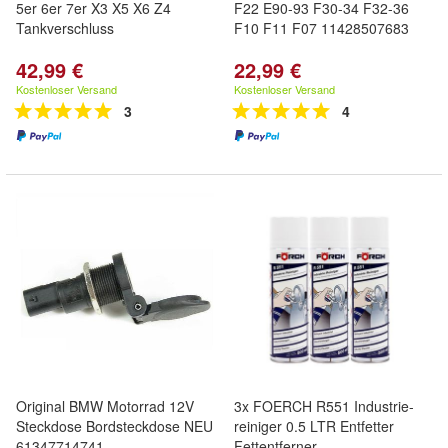
5er 6er 7er X3 X5 X6 Z4
F22 E90-93 F30-34 F32-36
Tankverschluss
F10 F11 F07 11428507683
42,99 €
22,99 €
Kostenloser Versand
Kostenloser Versand
3
4
Original BMW Motorrad 12V
3x FOERCH R551 Industrie-
Steckdose Bordsteckdose NEU
reiniger 0.5 LTR Entfetter
61347714741
Fettentferner