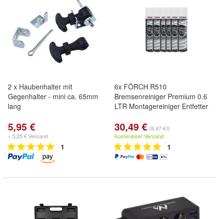
2 x Haubenhalter mit
6x FÖRCH R510
Gegenhalter - mini ca. 65mm
Bremsenreiniger Premium 0.6
lang
LTR Montagereiniger Entfetter
5,95 €
30,49 €
(8,47 €/l)
+ 5,25 € Versand
Kostenloser Versand
1
1