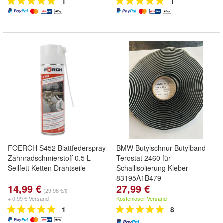
1
1
FOERCH S452 Blattfederspray
BMW Butylschnur Butylband
Zahnradschmierstoff 0.5 L
Terostat 2460 für
Seilfett Ketten Drahtseile
Schallisolierung Kleber
83195A1B479
14,99 €
27,99 €
(29,98 €/l)
+ 0,99 € Versand
Kostenloser Versand
1
8