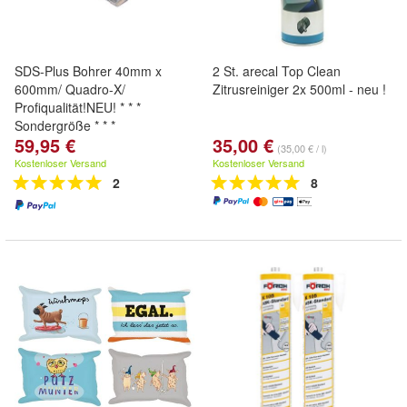
SDS-Plus Bohrer 40mm x
2 St. arecal Top Clean
600mm/ Quadro-X/
Zitrusreiniger 2x 500ml - neu !
Profiqualität!NEU! * * *
Sondergröße * * *
59,95 €
35,00 €
(35,00 € / l)
Kostenloser Versand
Kostenloser Versand
2
8