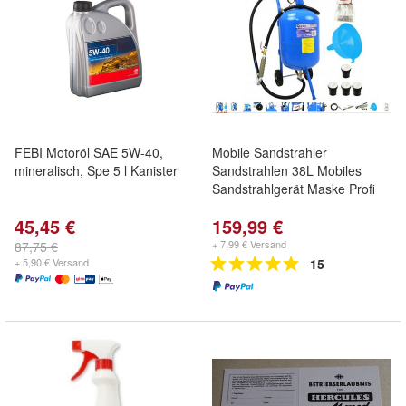
FEBI Motoröl SAE 5W-40,
Mobile Sandstrahler
mineralisch, Spe 5 l Kanister
Sandstrahlen 38L Mobiles
Sandstrahlgerät Maske Profi
45,45 €
159,99 €
+ 7,99 € Versand
87,75 €
+ 5,90 € Versand
15