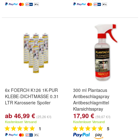
6x FOERCH K126 1K-PUR
300 ml Plantacus
KLEBE-DICHTMASSE 0.31
Antibeschlagspray
LTR Karosserie Spoiler
Antibeschlagmittel
Klarsichtsspray
ab 46,99 €
17,90 €
(25,26 €/l)
(59,67 €/l)
Kostenloser Versand
Kostenloser Versand
1
5