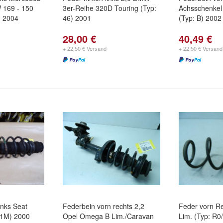
 169 - 150
3er-Reihe 320D Touring (Typ:
Achsschenkel
0 2004
46) 2001
(Typ: B) 2002
28,00 €
40,49 €
+ 22,50 € Versand
+ 22,50 € Versand
inks Seat
Federbein vorn rechts 2,2
Feder vorn Ren
:1M) 2000
Opel Omega B Lim./Caravan
Lim. (Typ: R