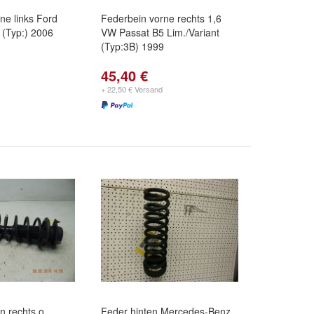
ne links Ford
Federbein vorne rechts 1,6
(Typ:) 2006
VW Passat B5 Lim./Variant
(Typ:3B) 1999
45,40 €
+ 22,50 € Versand
n rechts o.
Feder hinten Mercedes-Benz