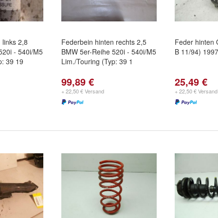
 links 2,8
Federbein hinten rechts 2,5
Feder hinten 
20i - 540i/M5
BMW 5er-Reihe 520i - 540i/M5
B 11/94) 199
p: 39 19
Lim./Touring (Typ: 39 1
99,89 €
25,49 €
+ 22,50 € Versand
+ 22,50 € Versand