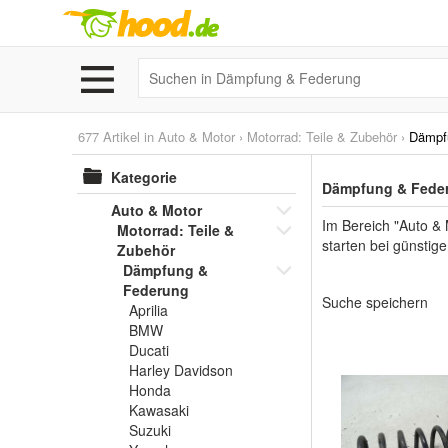
677 Artikel in
Auto & Motor
›
Motorrad: Teile & Zubehör
›
Dämpf
Kategorie
Dämpfung & Feder
Auto & Motor
Im Bereich "Auto &
Motorrad: Teile &
starten bei günstig
Zubehör
Dämpfung &
Federung
Suche speichern
Aprilia
BMW
Ducati
Harley Davidson
Honda
Kawasaki
Suzuki