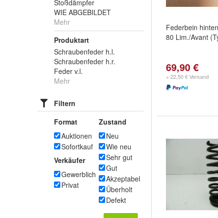
Stoßdämpfer
WIE ABGEBILDET
Mehr
Federbein hinten
80 Lim./Avant (T
Produktart
Schraubenfeder h.l.
Schraubenfeder h.r.
69,90 €
Feder v.l.
+ 22,50 € Versand
Mehr
Filtern
Format
Zustand
Auktionen
Neu
Sofortkauf
Wie neu
Sehr gut
Verkäufer
Gut
Gewerblich
Akzeptabel
Privat
Überholt
Defekt