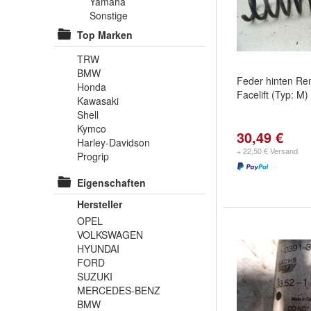
Yamaha
Sonstige
Top Marken
TRW
BMW
Feder hinten Ren
Honda
Facelift (Typ: M
Kawasaki
Shell
Kymco
30,49 €
Harley-Davidson
+ 22,50 € Versand
Progrip
Eigenschaften
Hersteller
OPEL
VOLKSWAGEN
HYUNDAI
FORD
SUZUKI
MERCEDES-BENZ
BMW