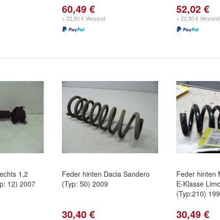
60,49 €
52,02 €
+ 22,50 € Versand
+ 22,50 € Versand
echts 1,2
Feder hinten Dacia Sandero
Feder hinten
p: 12) 2007
(Typ: S0) 2009
E-Klasse Lim
(Typ:210) 19
30,40 €
30,49 €