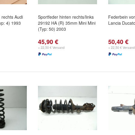
 rechts Audi
Sportfeder hinten rechts/links
Federbein vorn
yp: 4) 1993
29192 HA (R) 35mm Mini Mini
Lancia Ducat
(Typ: 50) 2003
45,90 €
50,40 €
+ 22,50 € Versand
+ 22,50 € Versand