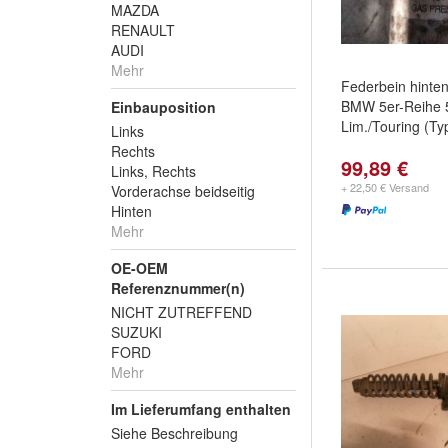
MAZDA
RENAULT
AUDI
Mehr
Federbein hinten
BMW 5er-Reihe 5
Einbauposition
Lim./Touring (Ty
Links
Rechts
99,89 €
Links, Rechts
+ 22,50 € Versand
Vorderachse beidseitig
Hinten
Mehr
OE-OEM
Referenznummer(n)
NICHT ZUTREFFEND
SUZUKI
FORD
Mehr
Im Lieferumfang enthalten
Siehe Beschreibung