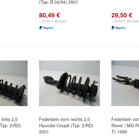
(Typ: B 04/94) 2001
80,49 €
29,50 €
+ 22,50 € Versand
+ 22,50 € Versand
 links 2,0
Federbein vorn rechts 2,0
Federbein vor
Typ: 2/RD)
Hyundai Coupé (Typ: 2/RD)
Rover / MG R
2001
T) 1999