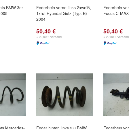
chts BMW 3er-
Federbein vorne links 2xweiß,
Federbein vor
2005
1xrot Hyundai Getz (Typ: B)
Focus C-MAX 
2004
50,40 €
50,40 €
+ 22,50 € Versand
+ 22,50 € Versand
hts Mercedes-
Feder hinten links 2,0 BMW
Federbein vor