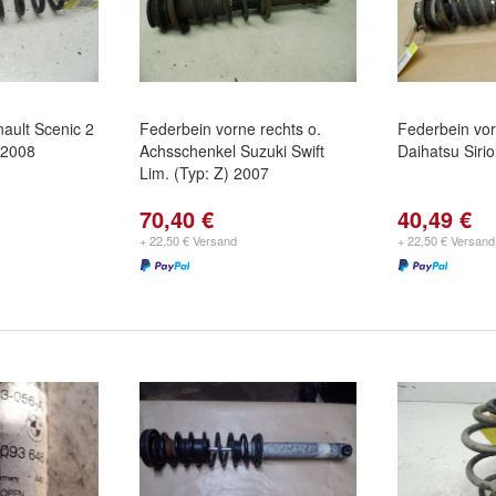
ault Scenic 2
Federbein vorne rechts o.
Federbein vor
) 2008
Achsschenkel Suzuki Swift
Daihatsu Siri
Lim. (Typ: Z) 2007
70,40 €
40,49 €
+ 22,50 € Versand
+ 22,50 € Versand