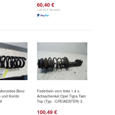
60,40 €
+ 22,50 € Versand
 Mercedes-Benz
Federbein vorn links 1,4 o.
o und Kombi
Achsschenkel Opel Tigra Twin
99
Top (Typ: -C/ROADSTER) 2
100,49 €