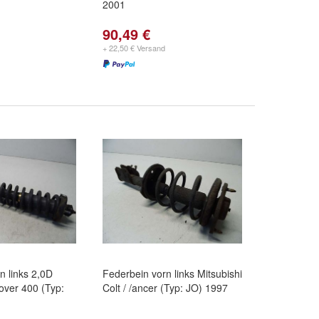
2001
90,49 €
+ 22,50 € Versand
n links 2,0D
Federbein vorn links Mitsubishi
over 400 (Typ:
Colt / /ancer (Typ: JO) 1997