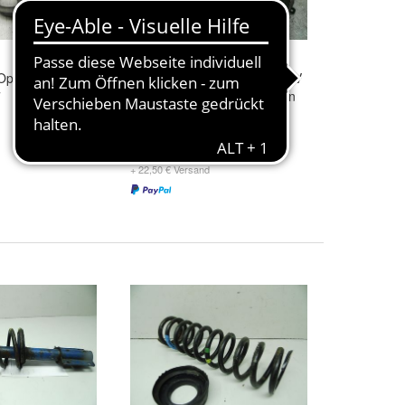
Opel Tigra (Typ:
Federbein vorne links 2,0 16V
7
Opel Omega B Lim./Caravan
(Typ: B 04/94) 1997
80,49 €
+ 22,50 € Versand