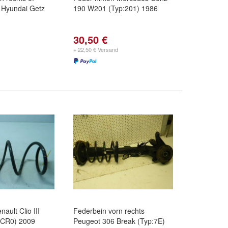
 Hyundai Getz
190 W201 (Typ:201) 1986
30,50 €
+ 22,50 € Versand
ault Clio III
Federbein vorn rechts
0/CR0) 2009
Peugeot 306 Break (Typ:7E)