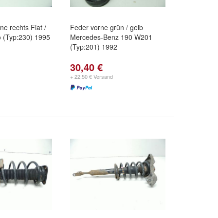
e rechts Fiat /
Feder vorne grün / gelb
o (Typ:230) 1995
Mercedes-Benz 190 W201
(Typ:201) 1992
30,40 €
+ 22,50 € Versand