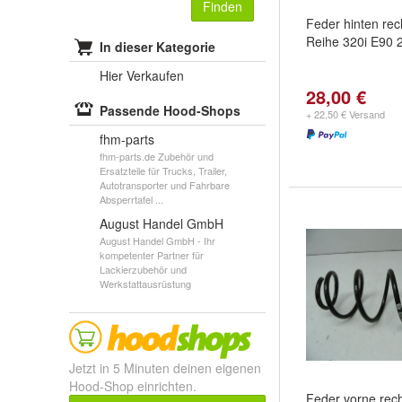
Finden
Feder hinten re
Reihe 320i E90 
In dieser Kategorie
Hier Verkaufen
28,00 €
Passende Hood-Shops
+ 22,50 € Versand
fhm-parts
fhm-parts.de Zubehör und
Ersatzteile für Trucks, Trailer,
Autotransporter und Fahrbare
Absperrtafel ...
August Handel GmbH
August Handel GmbH - Ihr
kompetenter Partner für
Lackierzubehör und
Werkstattausrüstung
Jetzt in 5 Minuten deinen eigenen
Hood-Shop einrichten.
Feder vorne rec