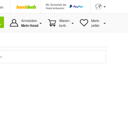
Mit Sicherheit bei
en
Hood einkaufen
Anmelden
Waren-
Merk-
Mein Hood
korb
zettel
en