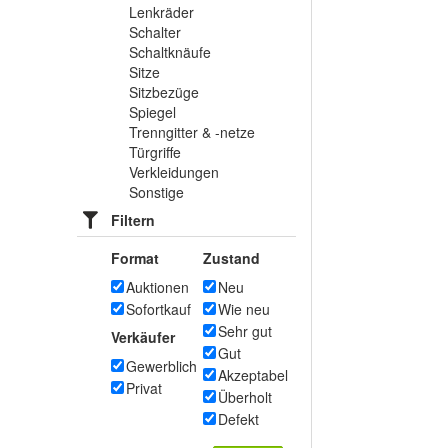
Lenkräder
Schalter
Schaltknäufe
Sitze
Sitzbezüge
Spiegel
Trenngitter & -netze
Türgriffe
Verkleidungen
Sonstige
Filtern
Format
Zustand
Auktionen
Neu
Sofortkauf
Wie neu
Sehr gut
Verkäufer
Gut
Gewerblich
Akzeptabel
Privat
Überholt
Defekt