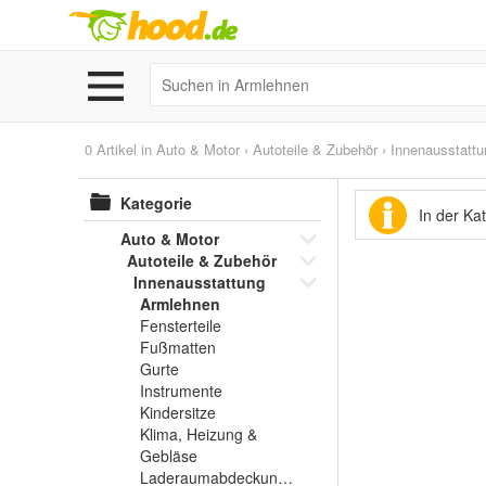
0 Artikel in
Auto & Motor
›
Autoteile & Zubehör
›
Innenausstattu
Kategorie
In der Ka
Auto & Motor
Autoteile & Zubehör
Innenausstattung
Armlehnen
Fensterteile
Fußmatten
Gurte
Instrumente
Kindersitze
Klima, Heizung &
Gebläse
Laderaumabdeckungen