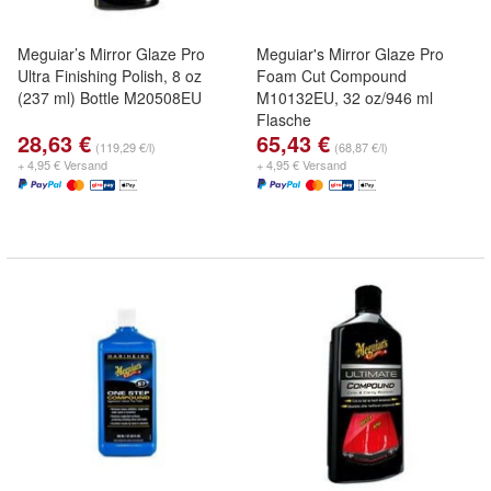
Meguiar’s Mirror Glaze Pro
Meguiar's Mirror Glaze Pro
Ultra Finishing Polish, 8 oz
Foam Cut Compound
(237 ml) Bottle M20508EU
M10132EU, 32 oz/946 ml
Flasche
28,63 €
65,43 €
(119,29 €/l)
(68,87 €/l)
+ 4,95 € Versand
+ 4,95 € Versand