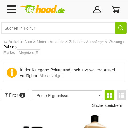
14 Artikel in
Auto & Motor
›
Autoteile & Zubehör
›
Autopflege & Wartung
›
Politur
>
Marke
:
Meguiars
In der Kategorie Politur sind noch
165 weitere Artikel
verfügbar.
Alle anzeigen
Filter
2
Suche speichern