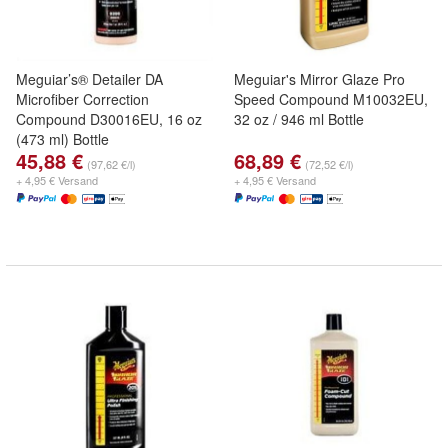
Meguiar’s® Detailer DA
Meguiar's Mirror Glaze Pro
Microfiber Correction
Speed Compound M10032EU,
Compound D30016EU, 16 oz
32 oz / 946 ml Bottle
(473 ml) Bottle
45,88 €
68,89 €
(97,62 €/l)
(72,52 €/l)
+ 4,95 € Versand
+ 4,95 € Versand