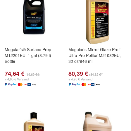
Meguiar’s® Surface Prep
Meguiar's Mirror Glaze Profi
M12201EU, 1 gal (3.79 l)
Ultra Pro Politur M21032EU,
Bottle
32 oz/946 ml
74,64 €
80,39 €
(19,69 €/l)
(84,62 €/l)
+ 4,95 € Versand
+ 4,95 € Versand