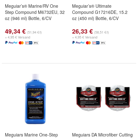
Meguiar’s® Marine/RV One
Meguiar’s® Ultimate
Step Compound M6732EU, 32
Compound G17216DE, 15.2
oz (946 ml) Bottle, 6/CV
oz (450 ml) Bottle, 6/CV
49,34 €
26,33 €
(51,94 €/l)
(58,51 €/l)
+ 4,95 € Versand
+ 4,95 € Versand
Meguiars Marine One-Step
Meguiars DA Microfiber Cutting