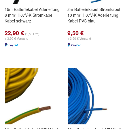
15m Batteriekabel Aderleitung
2m Batteriekabel Stromkabel
6 mm² H07V-K Stromkabel
10 mm² H07V-K Aderleitung
Kabel schwarz
Kabel PVC blau
22,90 €
9,50 €
(1,53 €/m)
+ 3,90 € Versand
+ 3,90 € Versand