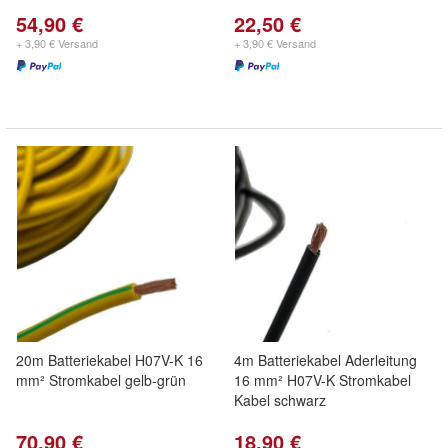
54,90 €
22,50 €
+ 3,90 € Versand
+ 3,90 € Versand
20m Batteriekabel H07V-K 16
4m Batteriekabel Aderleitung
mm² Stromkabel gelb-grün
16 mm² H07V-K Stromkabel
Kabel schwarz
70,90 €
18,90 €