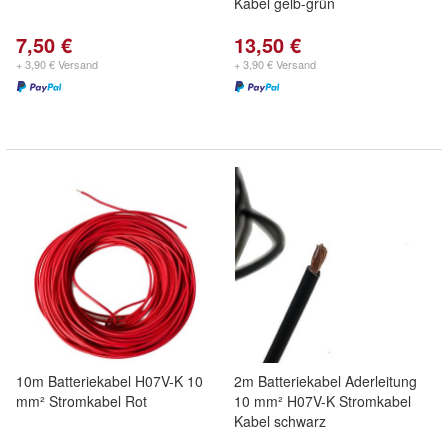
Kabel gelb-grün
7,50 €
13,50 €
+ 3,90 € Versand
+ 3,90 € Versand
10m Batteriekabel H07V-K 10
2m Batteriekabel Aderleitung
mm² Stromkabel Rot
10 mm² H07V-K Stromkabel
Kabel schwarz