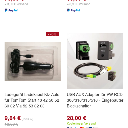
+ 3,90 € Versand
+ 3,90 € Versand
- 45%
Ladegerät Ladekabel Kfz Auto
USB AUX Adapter für VW RCD
für TomTom Start 40 42 50 52
300/310/315/510 - Eingebauter
60 62 Via 52 53 62 63
Blockschalter
9,84 €
28,00 €
(9,84 €/)
Kostenloser Versand
18,00 €