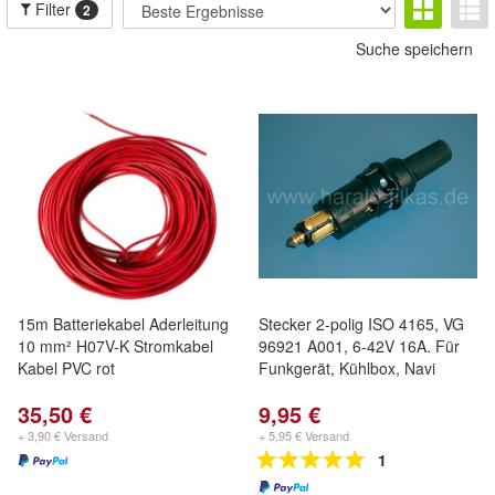
Filter
2
Suche speichern
15m Batteriekabel Aderleitung
Stecker 2-polig ISO 4165, VG
10 mm² H07V-K Stromkabel
96921 A001, 6-42V 16A. Für
Kabel PVC rot
Funkgerät, Kühlbox, Navi
35,50 €
9,95 €
+ 3,90 € Versand
+ 5,95 € Versand
1