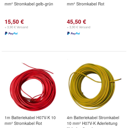
mm² Stromkabel gelb-grün
mm² Stromkabel Rot
15,50 €
45,50 €
+ 3,90 € Versand
+ 3,90 € Versand
1m Batteriekabel H07V-K 10
4m Batteriekabel Stromkabel
mm² Stromkabel Rot
10 mm² H07V-K Aderleitung