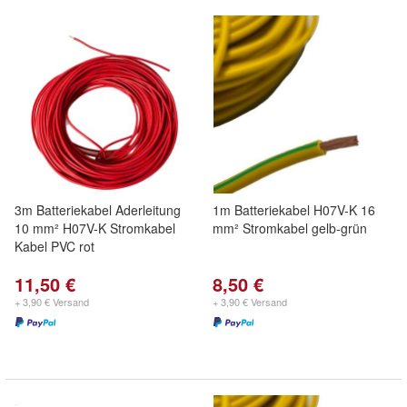
3m Batteriekabel Aderleitung
1m Batteriekabel H07V-K 16
10 mm² H07V-K Stromkabel
mm² Stromkabel gelb-grün
Kabel PVC rot
11,50 €
8,50 €
+ 3,90 € Versand
+ 3,90 € Versand