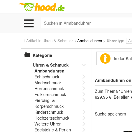
1 Artikel in
Uhren & Schmuck
›
Armbanduhren
>
Uhrentyp:
A
Kategorie
In der K
Uhren & Schmuck
Armbanduhren
Echtschmuck
Armbanduhren onl
Modeschmuck
Herrenschmuck
Zum Thema "Uhren &
Folkloreschmuck
629,95 €. Bei allen
Piercing- &
Körperschmuck
Kinderschmuck
Suche speichern
Hochzeitsschmuck
Weitere Uhren
Edelsteine & Perlen