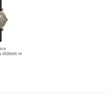
0519
os VEDX005 19