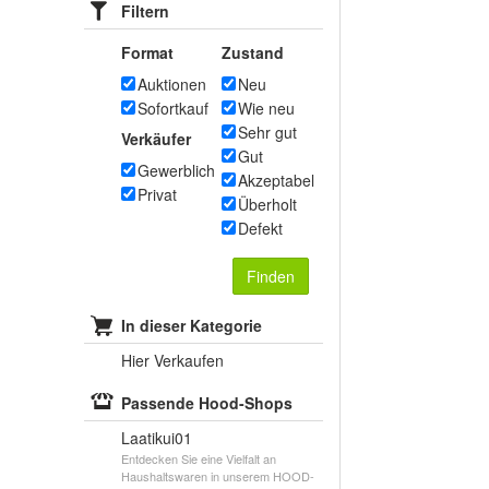
Filtern
Format
Zustand
Auktionen
Neu
Sofortkauf
Wie neu
Sehr gut
Verkäufer
Gut
Gewerblich
Akzeptabel
Privat
Überholt
Defekt
Finden
In dieser Kategorie
Hier Verkaufen
Passende Hood-Shops
Laatikui01
Entdecken Sie eine Vielfalt an
Haushaltswaren in unserem HOOD-