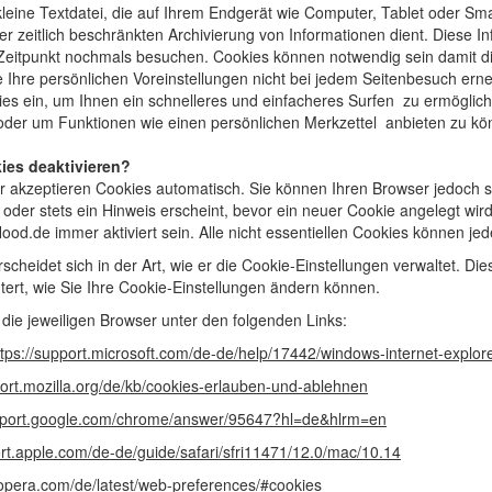
 kleine Textdatei, die auf Ihrem Endgerät wie Computer, Tablet oder Sm
r zeitlich beschränkten Archivierung von Informationen dient. Diese 
eitpunkt nochmals besuchen. Cookies können notwendig sein damit die
Sie Ihre persönlichen Voreinstellungen nicht bei jedem Seitenbesuch er
es ein, um Ihnen ein schnelleres und einfacheres Surfen zu ermöglich
oder um Funktionen wie einen persönlichen Merkzettel anbieten zu kö
ies deaktivieren?
r akzeptieren Cookies automatisch. Sie können Ihren Browser jedoch s
oder stets ein Hinweis erscheint, bevor ein neuer Cookie angelegt wir
ood.de immer aktiviert sein. Alle nicht essentiellen Cookies können jed
scheidet sich in der Art, wie er die Cookie-Einstellungen verwaltet. Di
tert, wie Sie Ihre Cookie-Einstellungen ändern können.
r die jeweiligen Browser unter den folgenden Links:
ttps://support.microsoft.com/de-de/help/17442/windows-internet-explo
port.mozilla.org/de/kb/cookies-erlauben-und-ablehnen
upport.google.com/chrome/answer/95647?hl=de&hlrm=en
ort.apple.com/de-de/guide/safari/sfri11471/12.0/mac/10.14
p.opera.com/de/latest/web-preferences/#cookies