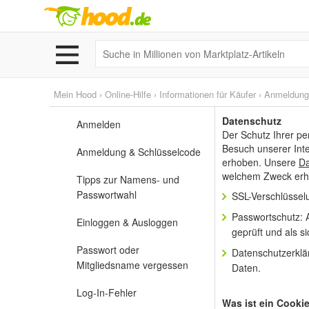
Mein Hood
›
Online-Hilfe
›
Informationen für Käufer
› Anmeldung
Datenschutz
Anmelden
Der Schutz Ihrer pe
Besuch unserer Int
Anmeldung & Schlüsselcode
erhoben. Unsere
Da
welchem Zweck erh
Tipps zur Namens- und
Passwortwahl
SSL-Verschlüssel
Passwortschutz: A
Einloggen & Ausloggen
geprüft und als s
Passwort oder
Datenschutzerklä
Mitgliedsname vergessen
Daten.
Log-In-Fehler
Was ist ein Cooki