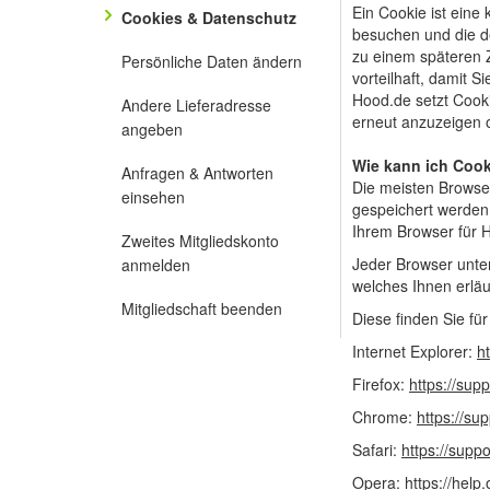
Ein Cookie ist eine
Cookies & Datenschutz
besuchen und die de
zu einem späteren Z
Persönliche Daten ändern
vorteilhaft, damit 
Hood.de setzt Cooki
Andere Lieferadresse
erneut anzuzeigen 
angeben
Wie kann ich Cook
Anfragen & Antworten
Die meisten Browse
einsehen
gespeichert werden 
Ihrem Browser für H
Zweites Mitgliedskonto
Jeder Browser unter
anmelden
welches Ihnen erläu
Mitgliedschaft beenden
Diese finden Sie fü
Internet Explorer:
h
Firefox:
https://sup
Chrome:
https://s
Safari:
https://supp
Opera:
https://hel