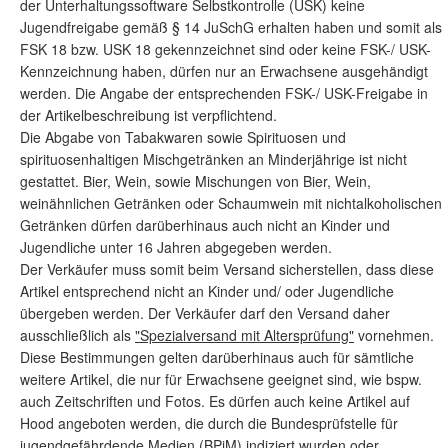
der Unterhaltungssoftware Selbstkontrolle (USK) keine
Jugendfreigabe gemäß § 14 JuSchG erhalten haben und somit als
FSK 18 bzw. USK 18 gekennzeichnet sind oder keine FSK-/ USK-
Kennzeichnung haben, dürfen nur an Erwachsene ausgehändigt
werden. Die Angabe der entsprechenden FSK-/ USK-Freigabe in
der Artikelbeschreibung ist verpflichtend.
Die Abgabe von Tabakwaren sowie Spirituosen und
spirituosenhaltigen Mischgetränken an Minderjährige ist nicht
gestattet. Bier, Wein, sowie Mischungen von Bier, Wein,
weinähnlichen Getränken oder Schaumwein mit nichtalkoholischen
Getränken dürfen darüberhinaus auch nicht an Kinder und
Jugendliche unter 16 Jahren abgegeben werden.
Der Verkäufer muss somit beim Versand sicherstellen, dass diese
Artikel entsprechend nicht an Kinder und/ oder Jugendliche
übergeben werden. Der Verkäufer darf den Versand daher
ausschließlich als
"Spezialversand mit Altersprüfung"
vornehmen.
Diese Bestimmungen gelten darüberhinaus auch für sämtliche
weitere Artikel, die nur für Erwachsene geeignet sind, wie bspw.
auch Zeitschriften und Fotos. Es dürfen auch keine Artikel auf
Hood angeboten werden, die durch die Bundesprüfstelle für
jugendgefährdende Medien (BPjM) indiziert wurden oder