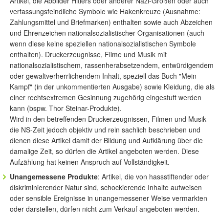
Artikel, die Abbilder Hitlers oder anderer Nazi-Größen oder auch
verfassungsfeindliche Symbole wie Hakenkreuze (Ausnahme:
Zahlungsmittel und Briefmarken) enthalten sowie auch Abzeichen
und Ehrenzeichen nationalsozialistischer Organisationen (auch
wenn diese keine speziellen nationalsozialistischen Symbole
enthalten). Druckerzeugnisse, Filme und Musik mit
nationalsozialistischem, rassenherabsetzendem, entwürdigendem
oder gewaltverherrlichendem Inhalt, speziell das Buch "Mein
Kampf" (in der unkommentierten Ausgabe) sowie Kleidung, die als
einer rechtsextremen Gesinnung zugehörig eingestuft werden
kann (bspw. Thor Steinar-Produkte).
Wird in den betreffenden Druckerzeugnissen, Filmen und Musik
die NS-Zeit jedoch objektiv und rein sachlich beschrieben und
dienen diese Artikel damit der Bildung und Aufklärung über die
damalige Zeit, so dürfen die Artikel angeboten werden. Diese
Aufzählung hat keinen Anspruch auf Vollständigkeit.
Unangemessene Produkte
: Artikel, die von hassstiftender oder
diskriminierender Natur sind, schockierende Inhalte aufweisen
oder sensible Ereignisse in unangemessener Weise vermarkten
oder darstellen, dürfen nicht zum Verkauf angeboten werden.