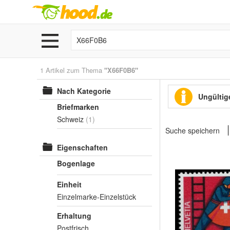
1 Artikel zum Thema
"X66F0B6"
Nach Kategorie
Ungültige
Briefmarken
Schweiz
(1)
Suche speichern
Eigenschaften
Bogenlage
Einheit
Einzelmarke-Einzelstück
Erhaltung
Postfrisch