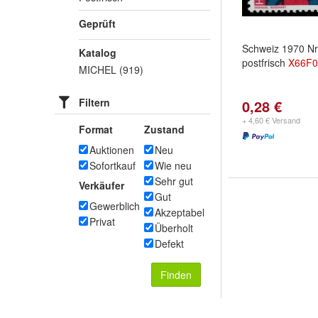
Geprüft
Schweiz 1970 Nr
Katalog
postfrisch
X
66F
MICHEL (919)
Filtern
0,28 €
+ 4,60 € Versand
Format
Zustand
Auktionen
Neu
Sofortkauf
Wie neu
Sehr gut
Verkäufer
Gut
Gewerblich
Akzeptabel
Privat
Überholt
Defekt
Finden