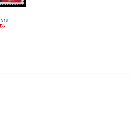
 919
0B
6