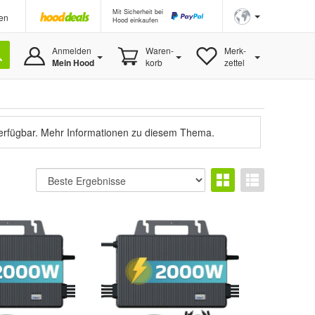
Mit Sicherheit bei
en
Hood einkaufen
Anmelden
Waren-
Merk-
Mein Hood
korb
zettel
verfügbar.
Mehr Informationen zu diesem Thema.