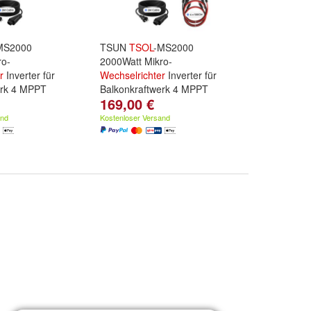
MS2000
TSUN
TSOL
-MS2000
ro-
2000Watt Mikro-
r
Inverter für
Wechselrichter
Inverter für
erk 4 MPPT
Balkonkraftwerk 4 MPPT
169,00 €
and
Kostenloser Versand