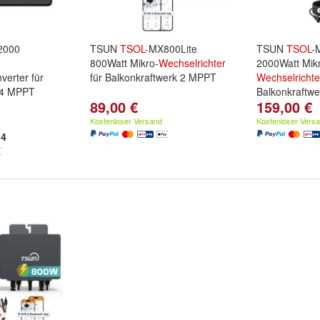
2000
TSUN
TSOL
-MX800Lite
TSUN
TSOL
-
800Watt Mikro-
Wechselrichter
2000Watt Mik
verter für
für Balkonkraftwerk 2 MPPT
Wechselrichte
 4 MPPT
Balkonkraftw
89,00 €
159,00 €
Kostenloser Versand
Kostenloser Vers
4