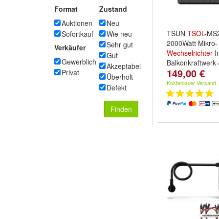
Format
Zustand
Auktionen
Neu
TSUN
TSOL
-MS
Sofortkauf
Wie neu
2000Watt Mikro-
Sehr gut
Verkäufer
Wechselrichter
In
Gut
Gewerblich
Balkonkraftwerk
Akzeptabel
149,00 €
Privat
Überholt
Kostenloser Versand
Defekt
Finden