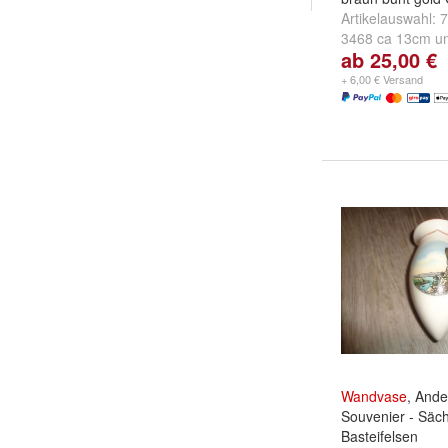
Artikelauswahl:
7
3468 ca 13cm
u
ab 25,00 €
Form ca 13,5cm
+ 6,00 € Versand
Wandvase
, And
Souvenier - Säch
Basteifelsen