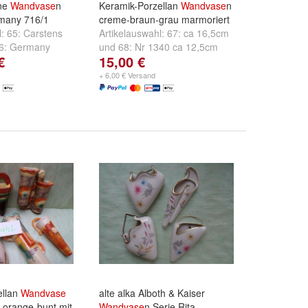
üne
Wandvase
n
Keramik-Porzellan
Wandvase
n
many 716/1
creme-braun-grau marmoriert
l:
65: Carstens
Artikelauswahl:
67: ca 16,5cm
6: Germany
und
68: Nr 1340 ca 12,5cm
€
15,00 €
cm mini Chip
+ 6,00 € Versand
ellan
Wandvase
alte alka Alboth & Kaiser
 orange-bunt mit
Wandvase
n Serie Rita