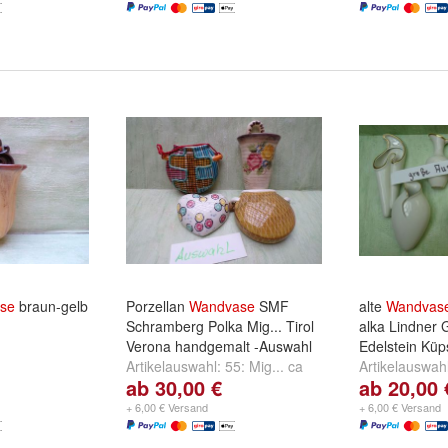
se
braun-gelb
Porzellan
Wandvase
SMF
alte
Wandvas
Schramberg Polka Mig... Tirol
alka Lindner 
Verona handgemalt -Auswahl
Edelstein Küp
Artikelauswahl:
55: Mig... ca
Artikelauswah
ab 30,00 €
ab 20,00 
9cm
,
56: Tirol ca 16cm
,
57:
Bavaria
,
2: Ge
Polka ca 8,5cm
und
weitere ...
Bavaria
,
3: L
+ 6,00 € Versand
+ 6,00 € Versand
Bavaria Germ
...