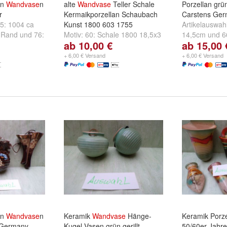
an
Wandvase
n
alte
Wandvase
Teller Schale
Porzellan gr
r
Kermaikporzellan Schaubach
Carstens Ger
5: 1004 ca
Kunst 1800 603 1755
Artikelauswah
 Rand
und
76:
Motiv:
60: Schale 1800 18,5x3
14,5cm
und
6
ab 10,00 €
ab 15,00 
cm
,
61: Schale mit Fuß
716/1 ca 10,5
18,5x4,5 cm
und
+
+ 6,00 € Versand
+ 6,00 € Versand
an
Wandvase
n
Keramik
Wandvase
Hänge-
Keramik Porz
 Germany
Kugel-Vasen grün gerillt
50/60er Jahre