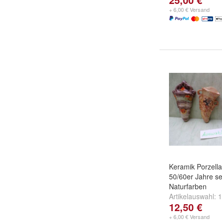
+ 6,00 € Versand
Keramik Porzell
50/60er Jahre s
Naturfarben
Artikelauswahl:
1
12,50 €
109: ca 15cm
,
1
und
weitere ...
+ 6,00 € Versand