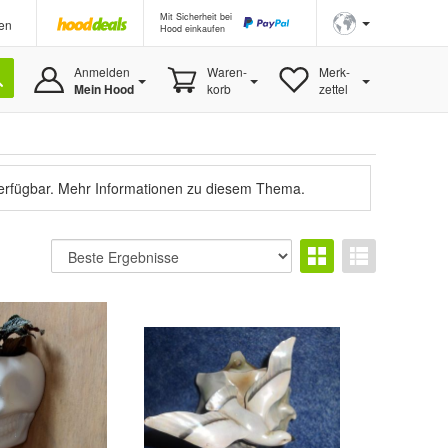
Mit Sicherheit bei
en
Hood einkaufen
Anmelden
Waren-
Merk-
Mein Hood
korb
zettel
verfügbar.
Mehr Informationen zu diesem Thema.