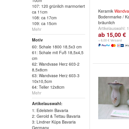
10cm
107: 120 grünlich marmoriert
Keramik
Wandva
ca 11cm
Bodenmarke / Ka
108: ca 17cm
bräunlich
109: ca 15cm
Artikelauswahl:
1
Mehr
ab 15,00 €
cm
und
154: Kat
Motiv
17cm
+ 6,00 € Versand
60: Schale 1800 18,5x3 cm
61: Schale mit Fuß 18,5x4,5
cm
62: Wandvase Herz 603-2
8,5x8cm
63: Wandvase Herz 603-3
10x10,5cm
64: Teller 12x8cm
Mehr
Artikelauswahl:
1: Edelstein Bavaria
2: Gerold & Tettau Bavaria
3: Lindner Küps Bavaria
Germany