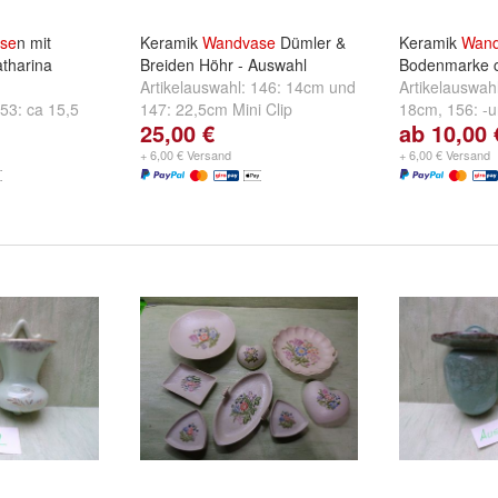
se
n mit
Keramik
Wandvase
Dümler &
Keramik
Wand
tharina
Breiden Höhr - Auswahl
Bodenmarke 
Artikelauswahl:
146: 14cm
und
Artikelauswah
53: ca 15,5
147: 22,5cm Mini Clip
18cm
,
156: -u
25,00 €
ab 10,00 
harina ca
Rückseite / Spitze
13,5cm
und
1
3917 ca 11c
+ 6,00 € Versand
+ 6,00 € Versand