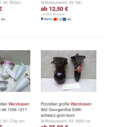
l:
38: Blüten
Artikelauswahl:
59: 681
€
ab 12,50 €
2 ca 10cm
,
39: kl
Germany ca 10,5cm
und
60:
,5cm
und
+
1365 ca 10,5cm Chip am
+ 6,00 € Versand
Innenrand
ellan
Wandvase
n
Porzellan große
Wandvase
n
 66 1056 1217
962 Georgenthal Edith
schwarz-grün-bunt
l:
80: Chip am
Artikelauswahl:
63: 6962 ca
€
ab 25,00 €
y 66
,
81: 2
15cm
und
64: Georgenthal