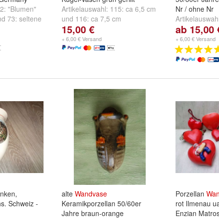
2: "Blumen"
Artikelauswahl:
115: ca 6,5 cm
Nr / ohne Nr
nd
73: seltene
und
116: ca 7,5 cm
Artikelauswah
15,00 €
ab 15,00 
Chip 266 ca 
ca 13cm
und
+ 6,00 € Versand
+ 6,00 € Versand
enken,
alte
Wandvase
Porzellan
Wan
s. Schweiz -
Keramikporzellan 50/60er
rot Ilmenau ua
Jahre braun-orange
Enzian Matro