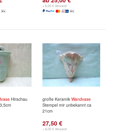
ny 66
,
82: 1056
Edith 20cm Chip am Henkel
+ 6,00 € Versand
d
weitere ...
vase
Hirschau
große Keramik
Wandvase
13,5cm
Stempel mir unbekannt ca
21cm
27,50 €
+ 6,00 € Versand