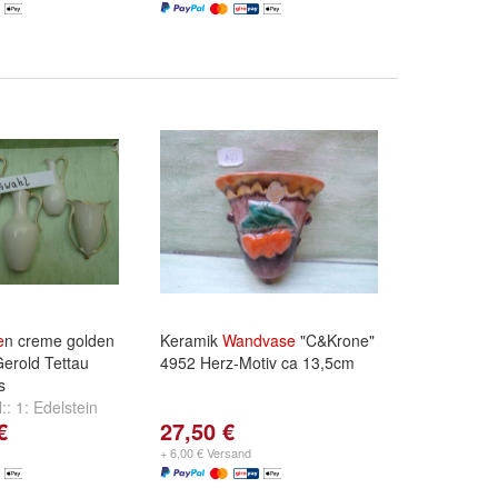
e
n creme golden
Keramik
Wandvase
"C&Krone"
Gerold Tettau
4952 Herz-Motiv ca 13,5cm
s
l::
1: Edelstein
€
27,50 €
rold & Tettau
indner Küps
+ 6,00 € Versand
any
und
weitere