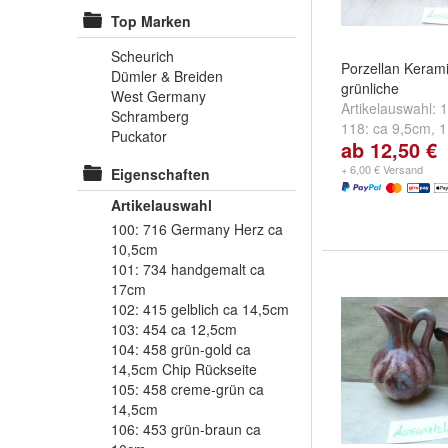
Top Marken
Scheurich
Porzellan Keram
Dümler & Breiden
grünliche
West Germany
Artikelauswahl:
1
Schramberg
118: ca 9,5cm
,
1
Puckator
ab 12,50 €
cm
und
weitere .
+ 6,00 € Versand
Eigenschaften
Artikelauswahl
100: 716 Germany Herz ca
10,5cm
101: 734 handgemalt ca
17cm
102: 415 gelblich ca 14,5cm
103: 454 ca 12,5cm
104: 458 grün-gold ca
14,5cm Chip Rückseite
105: 458 creme-grün ca
14,5cm
106: 453 grün-braun ca