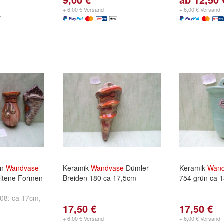
Chips Germa
+ 6,00 € Versand
+ 6,00 € Versand
ca 7,5cm
un
an
Wandvase
Keramik
Wandvase
Dümler
Keramik
Wand
eltene Formen
Breiden 180 ca 17,5cm
754 grün ca 
08: ca 17cm
,
17,50 €
17,50 €
10: ca 13,5cm
+ 6,00 € Versand
+ 6,00 € Versand