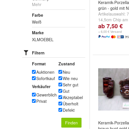
Keramik-Porzell
Mehr
grün - gold mit N
Artikelauswahl:
7
Farbe
14,5cm Chip am
Weiß
ab 7,50 €
1055 ca 13,5cm
+ 6,00 € Versand
Marke
XLMOEBEL
Filtern
Format
Zustand
Auktionen
Neu
Sofortkauf
Wie neu
Sehr gut
Verkäufer
Gut
Gewerblich
Akzeptabel
Privat
Überholt
Defekt
Finden
Keramik-Porzell
braun bunt gold