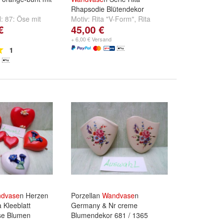
Rhapsodie Blütendekor
l:
87: Öse mit
Motiv:
Rita "V-Form"
,
Rita
€
45,00 €
18,5cm
,
88: 3204
"schlank"
,
Rhapsodie "V-Form
+
schlank"
und
weitere ...
+ 6,00 € Versand
1
dvase
n Herzen
Porzellan
Wandvase
n
 Kleeblatt
Germany & Nr creme
se Blumen
Blumendekor 681 / 1365