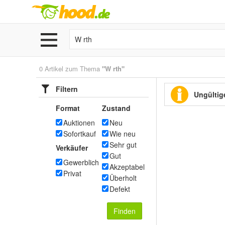
0 Artikel zum Thema
"W rth"
Filtern
Ungültige
Format
Zustand
Auktionen
Neu
Sofortkauf
Wie neu
Sehr gut
Verkäufer
Gut
Gewerblich
Akzeptabel
Privat
Überholt
Defekt
Finden