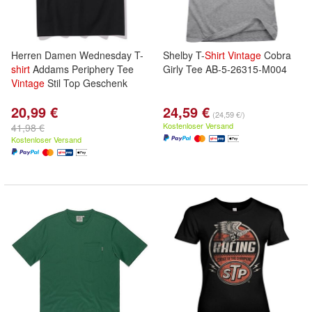
Herren Damen Wednesday T-
Shelby T-
Shirt
Vintage
Cobra
shirt
Addams Periphery Tee
Girly Tee AB-5-26315-M004
Vintage
Stil Top Geschenk
20,99 €
24,59 €
(24,59 €/)
Kostenloser Versand
41,98 €
Kostenloser Versand