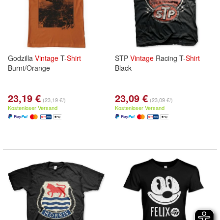
Godzilla
Vintage
T-
Shirt
STP
Vintage
Racing T-
Shirt
Burnt/Orange
Black
23,19 €
23,09 €
(23,19 €/)
(23,09 €/)
Kostenloser Versand
Kostenloser Versand