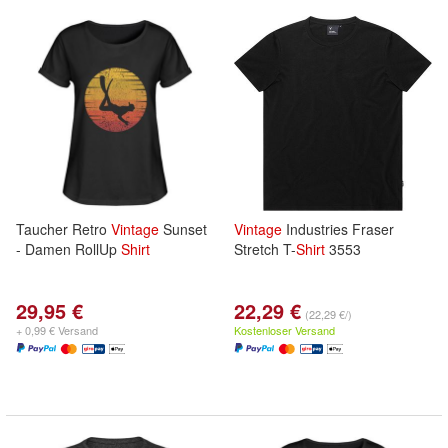
Taucher Retro
Vintage
Sunset
Vintage
Industries Fraser
- Damen RollUp
Shirt
Stretch T-
Shirt
3553
29,95 €
22,29 €
(22,29 €/)
+ 0,99 € Versand
Kostenloser Versand