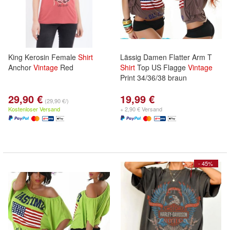
King Kerosin Female
Shirt
Lässig Damen Flatter Arm T
Anchor
Vintage
Red
Shirt
Top US Flagge
Vintage
Print 34/36/38 braun
29,90 €
19,99 €
(29,90 €/)
Kostenloser Versand
+ 2,90 € Versand
- 45%