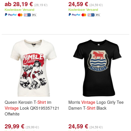
ab 28,19 €
24,59 €
(28,19 €/)
(24,59 €/)
Kostenloser Versand
Kostenloser Versand
Queen Kerosin T-
Shirt
im
Morris
Vintage
Logo Girly Tee
Vintage
Look QK5195357121
Damen T-
Shirt
Black
Offwhite
29,99 €
24,59 €
(29,99 €/)
(24,59 €/)