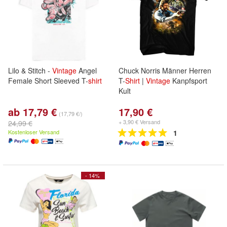
Lilo & Stitch -
Vintage
Angel
Chuck Norris Männer Herren
Female Short Sleeved T-
shirt
T-
Shirt
|
Vintage
Kanpfsport
Kult
ab 17,79 €
17,90 €
(17,79 €/)
+ 3,90 € Versand
24,99 €
Kostenloser Versand
1
- 14%