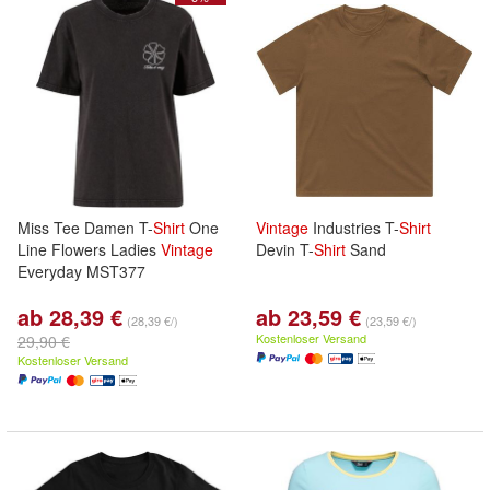
Miss Tee Damen T-
Shirt
One
Vintage
Industries T-
Shirt
Line Flowers Ladies
Vintage
Devin T-
Shirt
Sand
Everyday MST377
ab 28,39 €
ab 23,59 €
(28,39 €/)
(23,59 €/)
Kostenloser Versand
29,90 €
Kostenloser Versand