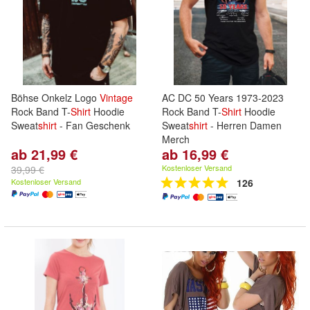
Böhse Onkelz Logo
Vintage
AC DC 50 Years 1973-2023
Rock Band T-
Shirt
Hoodie
Rock Band T-
Shirt
Hoodie
Sweat
shirt
- Fan Geschenk
Sweat
shirt
- Herren Damen
Merch
ab 21,99 €
ab 16,99 €
Kostenloser Versand
39,99 €
Kostenloser Versand
126