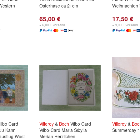
 Western
Osterhase ca 21cm
Weihnachten 
65,00 €
17,50 €
+ 6,00 € Versand
+ 9,00 € Versand
ilbo Card
Villeroy
&
Boch
Vilbo Card
Villeroy
&
Boc
03 Karin
Vilbo-Card Maria Sibylla
Summerday "
ausflug West
Merian Herzlichen