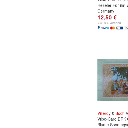
Heseler Für ihn
Germany
12,50 €
+ 3,00 € Versand
Villeroy
&
Boch
V
Vilbo-Card DRK 
Blume Sonntags