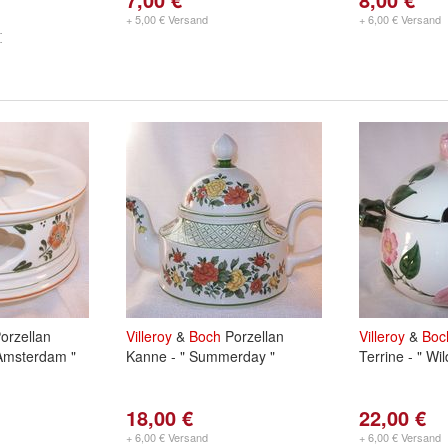
+ 5,00 € Versand
+ 6,00 € Versand
orzellan
Villeroy
&
Boch
Porzellan
Villeroy
&
Boc
 Amsterdam "
Kanne - " Summerday "
Terrine - " Wil
18,00 €
22,00 €
+ 6,00 € Versand
+ 6,00 € Versand