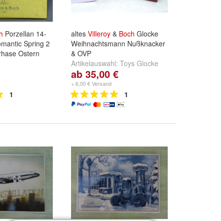
h
Porzellan 14-
altes
Villeroy
&
Boch
Glocke
mantic Spring 2
Weihnachtsmann Nußknacker
rhase Ostern
& OVP
Artikelauswahl:
Toys Glocke
ab 35,00 €
7,5cm
,
Skandinavia
Weihnachtsmann 17,5cm
und
+ 6,00 € Versand
Nußknacker/König Dose
1
1
8,5cm