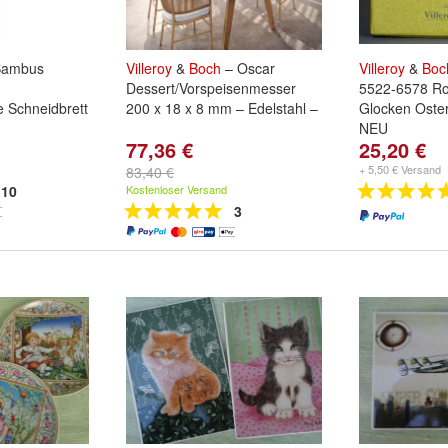
ambus
Villeroy
&
Boch
– Oscar
Villeroy
&
Boc
Dessert/Vorspeisenmesser
5522-6578 Ro
e Schneidbrett
200 x 18 x 8 mm – Edelstahl –
Glocken Oste
NEU
77,36 €
25,20 €
+ 5,50 € Versand
83,40 €
10
Kostenloser Versand
3