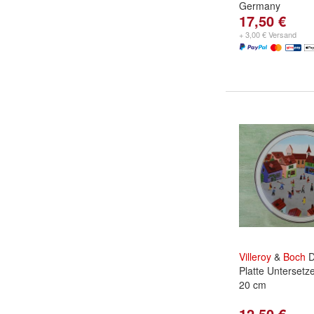
Germany
17,50 €
+ 3,00 € Versand
Villeroy
&
Boch
D
Platte Untersetz
20 cm
12,50 €