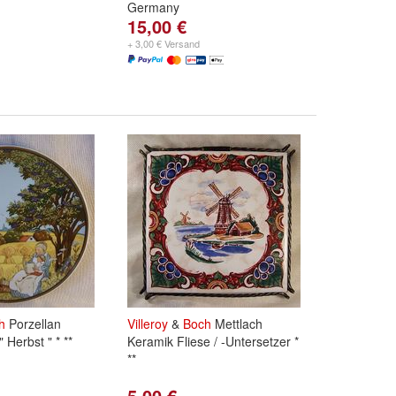
Germany
15,00 €
+ 3,00 € Versand
h
Porzellan
Villeroy
&
Boch
Mettlach
 Herbst " * **
Keramik Fliese / -Untersetzer *
**
5,00 €