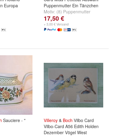
in Europa
Puppenmutter Ein Tänzchen
Motiv:
(8) Puppenmutter
17,50 €
A22/1-82
,
(8)M Ein Tänzchen
A35/1-82
und
(8)N Ein
+ 3,00 € Versand
Tänzchen A35/1-82
h
Sauciere - "
Villeroy
&
Boch
Vilbo Card
Vilbo-Card A56 Edith Holden
Dezember Vögel West