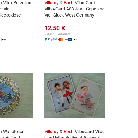
h
Vitro Porzellan
Villeroy
&
Boch
Vilbo Card
chale
Vilbo-Card A83 Joan Copeland
Deckeldose
Viel Glück West Germany
12,50 €
hale Ø14 cm
und
hale Ø12cm /
+ 3,00 € Versand
h
Wandteller
Villeroy
&
Boch
VilboCard Vilbo
cm Holland
Card Miss Petticoat Auswahl