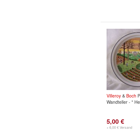
Villeroy
&
Boch
P
Wandteller - " Her
5,00 €
+ 6,00 € Versand