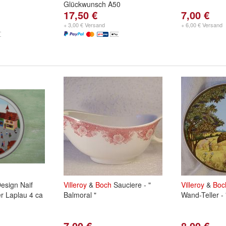
Glückwunsch A50
17,50 €
7,00 €
+ 3,00 € Versand
+ 6,00 € Versand
esign Naif
Villeroy
&
Boch
Sauciere - "
Villeroy
&
Boc
er Laplau 4 ca
Balmoral "
Wand-Teller - "
7,00 €
8,00 €