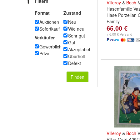
Filtern
Villeroy
&
Boch
M
Hasenfamilie Va
Format
Zustand
Hase Porzellan
Family
Auktionen
Neu
65,00 €
Sofortkauf
Wie neu
+ 6,00 € Versand
Sehr gut
Verkäufer
Gut
Gewerblich
Akzeptabel
Privat
Überholt
Defekt
Finden
Villeroy
&
Boch
V
Vilbo-Card A29/