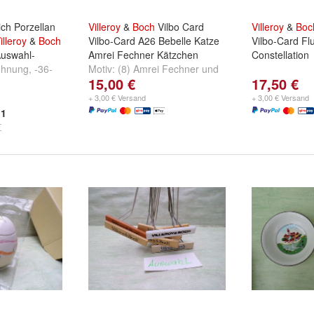
ich Porzellan
Villeroy
&
Boch
Vilbo Card
Villeroy
&
Boc
illeroy
&
Boch
Vilbo-Card A26 Bebelle Katze
Vilbo-Card F
Auswahl-
Amrei Fechner Kätzchen
Constellation
öhnung
,
-36-
Motiv:
(8) Amrei Fechner
und
15,00 €
17,50 €
n
und
-37-
(8) A26 Bebelle
+ 3,00 € Versand
+ 3,00 € Versand
1