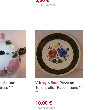
+ 6,00 € Versand
h
Mettlach
Villeroy
&
Boch
Porzellan
drose " *
Tortenplatte " Bauernblume " *
**
10,00 €
+ 7,00 € Versand