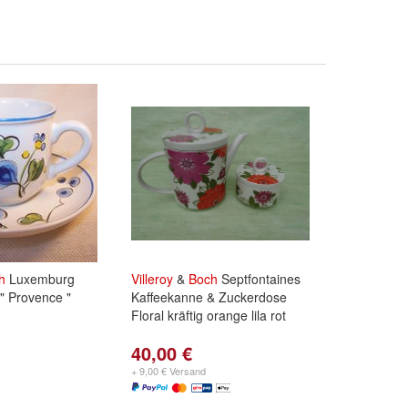
h
Luxemburg
Villeroy
&
Boch
Septfontaines
" Provence "
Kaffeekanne & Zuckerdose
Floral kräftig orange lila rot
40,00 €
+ 9,00 € Versand