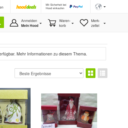
Mit Sicherheit bei
en
Hood einkaufen
Anmelden
Waren-
Merk-
Mein Hood
korb
zettel
verfügbar.
Mehr Informationen zu diesem Thema.