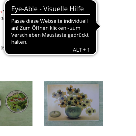
h
Vilbo Card
Villeroy
&
Boch
Vilbo Card
lugzeug Super
Vilbo-Card Weihnachten 87
Shell
17,50 €
+ 3,00 € Versand