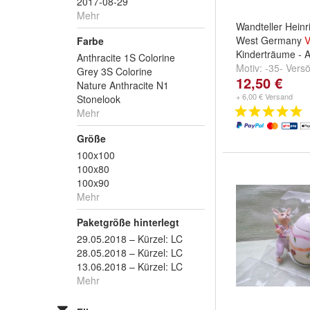
2017-08-29
Mehr
Wandteller Heinr
West Germany
V
Farbe
Kinderträume - 
Anthracite 1S Colorine
Motiv:
-35- Vers
Grey 3S Colorine
12,50 €
Über den Wolke
Nature Anthracite N1
Sommerzauber
+ 6,00 € Versand
Stonelook
Mehr
Größe
100x100
100x80
100x90
Mehr
Paketgröße hinterlegt
29.05.2018 – Kürzel: LC
28.05.2018 – Kürzel: LC
13.06.2018 – Kürzel: LC
Mehr