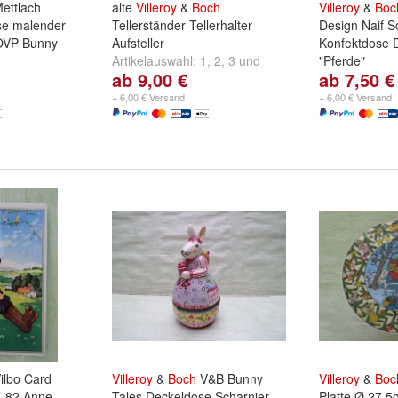
ettlach
alte
Villeroy
&
Boch
Villeroy
&
Boc
se malender
Tellerständer Tellerhalter
Design Naif S
 OVP Bunny
Aufsteller
Konfektdose 
Artikelauswahl:
1
,
2
,
3
und
"Pferde"
ab 9,00 €
ab 7,50 €
weitere ...
Artikel:
(5) Sc
(5) Konfektsc
+ 6,00 € Versand
+ 6,00 € Versand
5cm hoch
ilbo Card
Villeroy
&
Boch
V&B Bunny
Villeroy
&
Boc
1-82 Anne
Tales Deckeldose Scharnier
Platte Ø 27,5