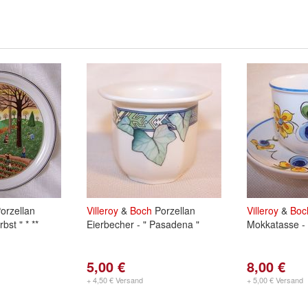
orzellan
Villeroy
&
Boch
Porzellan
Villeroy
&
Boc
bst " * **
Eierbecher - " Pasadena "
Mokkatasse - 
5,00 €
8,00 €
+ 4,50 € Versand
+ 5,00 € Versand