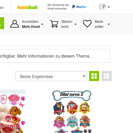
Mit Sicherheit bei
en
Hood einkaufen
Anmelden
Waren-
Merk-
Mein Hood
korb
zettel
verfügbar.
Mehr Informationen zu diesem Thema.