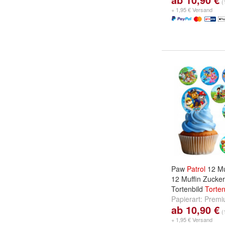
(
Zuckermasse
u
+ 1,95 € Versand
Paw
Patrol
12 Mu
12 Muffin Zucke
Tortenbild
Torten
Papierart:
Premi
ab 10,90 €
Zuckermasse
u
(
+ 1,95 € Versand