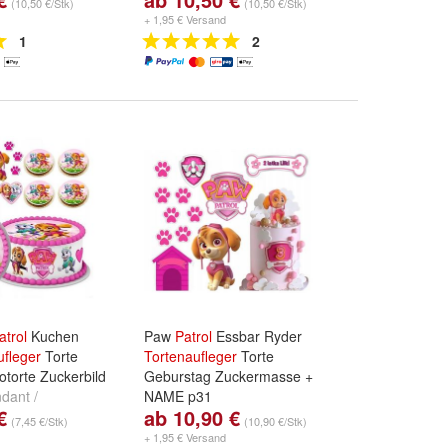
(10,50 €/Stk)
(10,50 €/Stk)
und
Premium
Zuckermasse
und
Premium
+ 1,95 € Versand
 0,6mm
Papieroblate 0,6mm
1
2
atrol
Kuchen
Paw
Patrol
Essbar Ryder
ufleger
Torte
Tortenaufleger
Torte
otorte Zuckerbild
Geburstag Zuckermasse +
dant /
NAME p31
€
ab 10,90 €
und
Premium
Papierart:
Premium Fondant /
(7,45 €/Stk)
(10,90 €/Stk)
 0,6mm
Zuckermasse
und
Oblate/
+ 1,95 € Versand