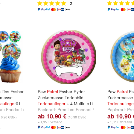
2
ffins Essbar
Paw
Patrol
Essbar Ryder
Paw
Patrol
Es
rmasse
Zuckermasse Tortenbild
Zuckermasse 
aufleger
01
Tortenaufleger
+ 4 Muffin p11
Tortenauflege
um Fondant /
Papierart:
Premium Fondant /
Papierart:
Pre
ab 10,90 €
ab 10,90 
nd
Oblate/
Zuckermasse
und
Oblate/
Zuckermasse
10,90 €/Stk)
(10,90 €/Stk)
+ 1,95 € Versand
+ 1,95 € Versand