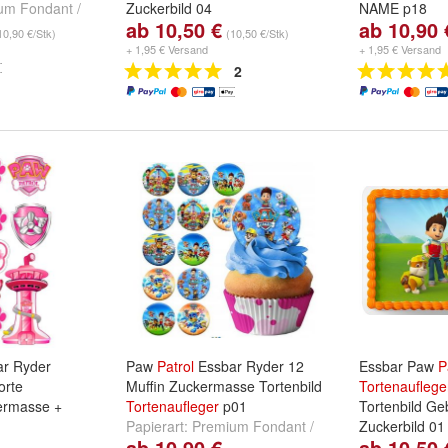
um Fondant /
Zuckerbild 04
NAME p18
ab 10,50 €
ab 10,90 
nd
Oblate/
Papierart:
Fondant /
Papierart:
Pre
10,90 €/Stk)
(10,50 €/Stk)
Zuckermasse
und
Premium
Zuckermasse
+ 1,95 € Versand
+ 1,95 € Versand
Papieroblate 0,6mm
2
r Ryder
Paw
Patrol
Essbar Ryder 12
Essbar Paw
P
orte
Muffin Zuckermasse Tortenbild
Tortenauflege
ermasse +
Tortenaufleger
p01
Tortenbild Ge
Papierart:
Premium Fondant /
Zuckerbild 01
ab 10,90 €
ab 10,50 
um Fondant /
Zuckermasse
und
Oblate/
Papierart:
Fon