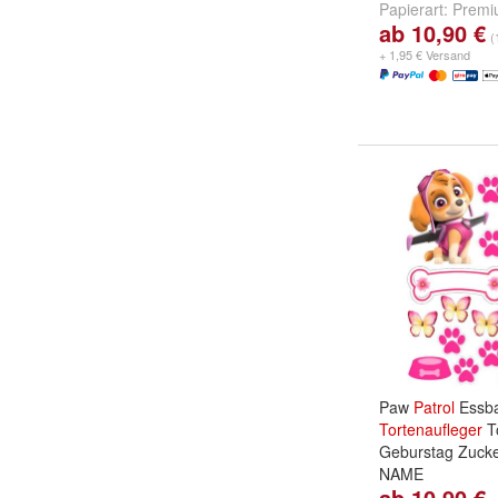
Papierart:
Premi
ab 10,90 €
Zuckermasse
u
(
+ 1,95 € Versand
Paw
Patrol
Essba
Tortenaufleger
T
Geburstag Zuck
NAME
ab 10,90 €
Papierart:
Premi