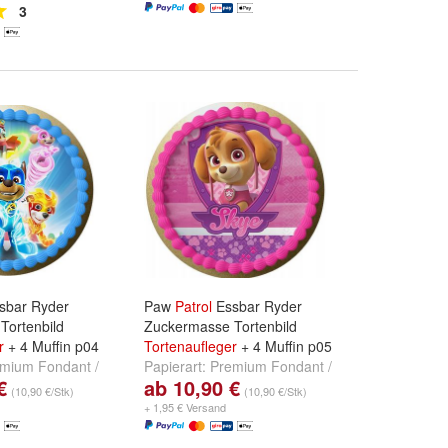
3
sbar Ryder
Paw
Patrol
Essbar Ryder
Tortenbild
Zuckermasse Tortenbild
r
+ 4 Muffin p04
Tortenaufleger
+ 4 Muffin p05
mium Fondant /
Papierart:
Premium Fondant /
€
ab 10,90 €
und
Oblate/
Zuckermasse
und
Oblate/
(10,90 €/Stk)
(10,90 €/Stk)
+ 1,95 € Versand