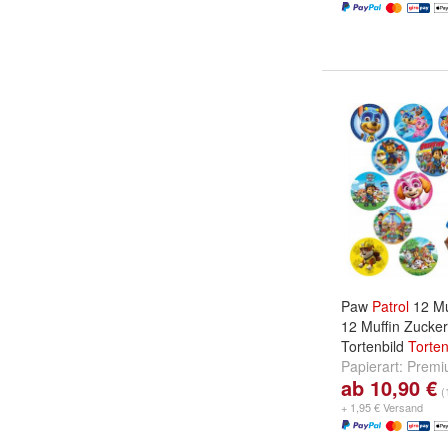
Paw
Patrol
12 Mu
12 Muffin Zucke
Tortenbild
Torten
Papierart:
Premi
ab 10,90 €
Zuckermasse
u
(
+ 1,95 € Versand