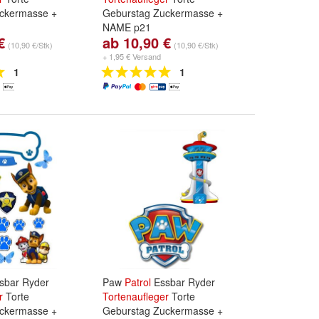
ckermasse +
Geburstag Zuckermasse +
NAME p21
€
ab 10,90 €
mium Fondant /
Papierart:
Premium Fondant /
(10,90 €/Stk)
(10,90 €/Stk)
und
Oblate/
Zuckermasse
und
Oblate/
+ 1,95 € Versand
1
1
sbar Ryder
Paw
Patrol
Essbar Ryder
r
Torte
Tortenaufleger
Torte
ckermasse +
Geburstag Zuckermasse +