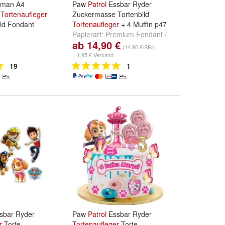
rman A4
Paw
Patrol
Essbar Ryder
e
Tortenaufleger
Zuckermasse Tortenbild
ild Fondant
Tortenaufleger
+ 4 Muffin p47
Papierart:
Premium Fondant /
ab 14,90 €
Zuckermasse
und
Oblate/
(14,90 €/Stk)
+ 1,95 € Versand
19
1
sbar Ryder
Paw
Patrol
Essbar Ryder
r
Torte
Tortenaufleger
Torte