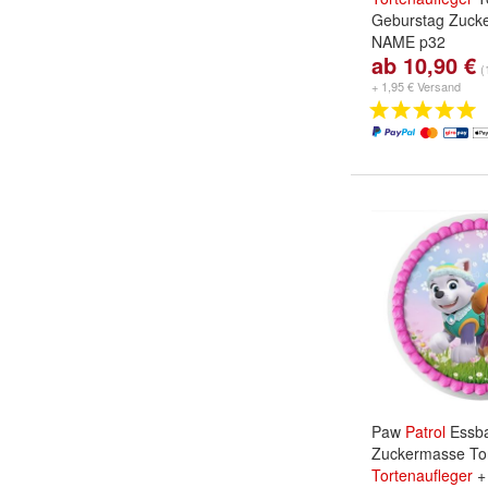
Geburstag Zuck
NAME p32
ab 10,90 €
Papierart:
Premi
(
Zuckermasse
u
+ 1,95 € Versand
Paw
Patrol
Essba
Zuckermasse Tor
Tortenaufleger
+ 