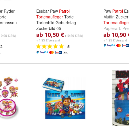
r Ryder
Essbar Paw
Patrol
Paw
Patrol
Es
orte
Tortenaufleger
Torte
Muffin Zucker
ermasse +
Tortenbild Geburtstag
Tortenauflege
Zuckerbild 05
Papierart:
Pre
ab 10,50 €
ab 10,90 
um Fondant /
Papierart:
Fondant /
Zuckermasse
10,90 €/Stk)
(10,50 €/Stk)
nd
Oblate/
Zuckermasse
und
Premium
+ 1,95 € Versand
+ 1,95 € Versand
Papieroblate 0,6mm
2
5