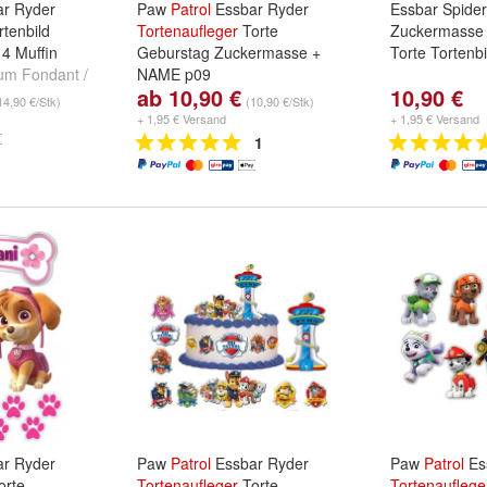
r Ryder
Paw
Patrol
Essbar Ryder
Essbar Spide
tenbild
Tortenaufleger
Torte
Zuckermass
4 Muffin
Geburstag Zuckermasse +
Torte Tortenb
um Fondant /
NAME p09
ab 10,90 €
10,90 €
nd
Oblate/
Papierart:
Premium Fondant /
14,90 €/Stk)
(10,90 €/Stk)
Zuckermasse
und
Oblate/
+ 1,95 € Versand
+ 1,95 € Versand
1
r Ryder
Paw
Patrol
Essbar Ryder
Paw
Patrol
Es
orte
Tortenaufleger
Torte
Tortenauflege