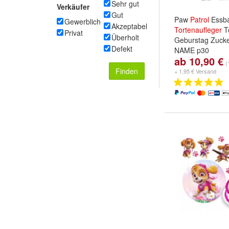
Sehr gut
Verkäufer
Gut
Paw
Patrol
Essba
Gewerblich
Akzeptabel
Tortenaufleger
T
Privat
Überholt
Geburstag Zuck
Defekt
NAME p30
ab 10,90 €
Papierart:
Premi
(
Zuckermasse
u
Finden
+ 1,95 € Versand