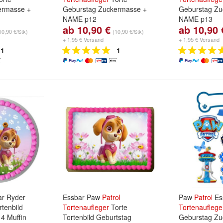
ermasse +
Geburstag Zuckermasse +
Geburstag Zu
NAME p12
NAME p13
ab 10,90 €
ab 10,90 
um Fondant /
Papierart:
Premium Fondant /
Papierart:
Pre
10,90 €/Stk)
(10,90 €/Stk)
nd
Oblate/
Zuckermasse
und
Oblate/
Zuckermasse
+ 1,95 € Versand
+ 1,95 € Versand
1
1
r Ryder
Essbar Paw
Patrol
Paw
Patrol
Es
tenbild
Tortenaufleger
Torte
Tortenauflege
4 Muffin
Tortenbild Geburtstag
Geburstag Zu