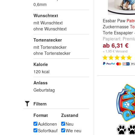
0,6mm
Wunschtext
Essbar Paw
Patr
mit Wunschtext
Zuckermasse
To
ohne Wunschtext
Torte Esspapier
Papierart:
Premi
Tortenstecker
ab 6,31 €
0,6mm
und
Fond
mit Tortenstecker
Zuckermasse
+ 1,95 € Versand
ohne Tortenstecker
Kalorie
120 kcal
Anlass
Geburtstag
Filtern
Format
Zustand
Auktionen
Neu
Sofortkauf
Wie neu