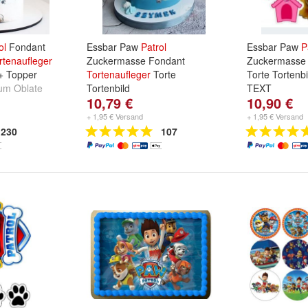
ol
Fondant
Essbar Paw
Patrol
Essbar Paw
P
rtenaufleger
Zuckermasse Fondant
Zuckermass
 + Topper
Tortenaufleger
Torte
Torte Tortenbi
um Oblate
Tortenbild
TEXT
10,79 €
10,90 €
ant /
+ 1,95 € Versand
+ 1,95 € Versand
230
107