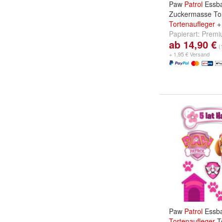
Paw
Patrol
Essba
Zuckermasse Tor
Tortenaufleger
+ 
Papierart:
Premi
ab 14,90 €
Zuckermasse
u
(
+ 1,95 € Versand
Paw
Patrol
Essba
Tortenaufleger
T