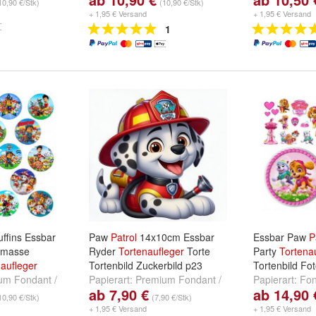
10,90 €/Stk)
(10,90 €/Stk)
nd
Oblate/
Zuckermasse
+ 1,95 € Versand
+ 1,95 € Versand
Papieroblate
1
ffins Essbar
Paw
Patrol
14x10cm Essbar
Essbar Paw
P
rmasse
Ryder
Tortenaufleger
Torte
Party
Tortena
aufleger
Tortenbild Zuckerbild p23
Tortenbild Fot
um Fondant /
Papierart:
Premium Fondant /
Papierart:
Fon
ab 7,90 €
ab 14,90 
nd
Oblate/
Zuckermasse
und
Oblate/
Zuckermasse
10,90 €/Stk)
(7,90 €/Stk)
Papieroblate
+ 1,95 € Versand
+ 1,95 € Versand