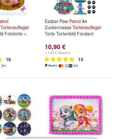
atrol
Essbar Paw
Patrol
A4
e
Tortenaufleger
Zuckermasse
Tortenaufleger
ld Fototorte +
Torte Tortenbild Fondant
10,90 €
+ 1,95 € Versand
18
13