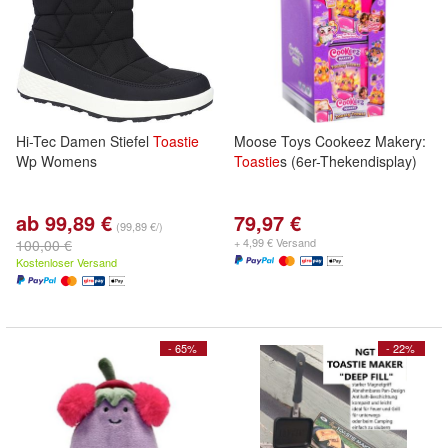
Hi-Tec Damen Stiefel
Toastie
Moose Toys Cookeez Makery:
Wp Womens
Toastie
s (6er-Thekendisplay)
ab 99,89 €
79,97 €
(99,89 €/)
+ 4,99 € Versand
100,00 €
Kostenloser Versand
- 65%
- 22%