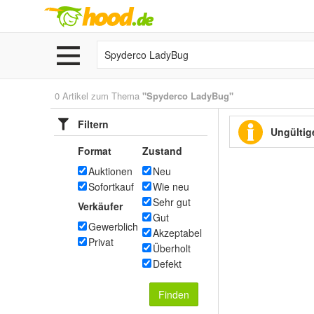
0 Artikel zum Thema
"Spyderco LadyBug"
Filtern
Ungültige
Format
Zustand
Auktionen
Neu
Sofortkauf
Wie neu
Sehr gut
Verkäufer
Gut
Gewerblich
Akzeptabel
Privat
Überholt
Defekt
Finden