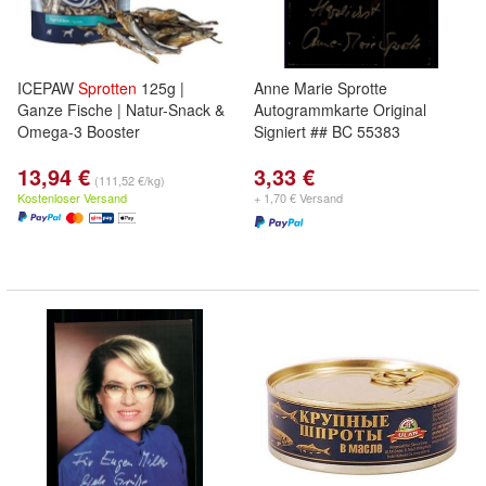
ICEPAW
Sprotten
125g |
Anne Marie Sprotte
Ganze Fische | Natur-Snack &
Autogrammkarte Original
Omega-3 Booster
Signiert ## BC 55383
13,94 €
3,33 €
(111,52 €/kg)
Kostenloser Versand
+ 1,70 € Versand