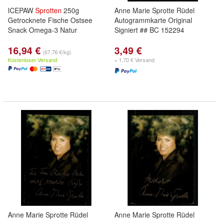
ICEPAW
Sprotten
250g
Anne Marie Sprotte Rüdel
Getrocknete Fische Ostsee
Autogrammkarte Original
Snack Omega-3 Natur
Signiert ## BC 152294
16,94 €
3,49 €
(67,76 €/kg)
Kostenloser Versand
+ 1,70 € Versand
Anne Marie Sprotte Rüdel
Anne Marie Sprotte Rüdel