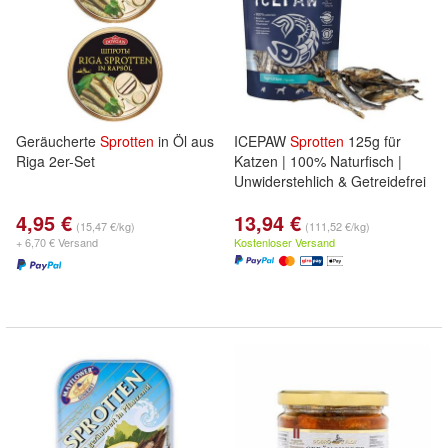
Geräucherte
Sprotten
in Öl aus
ICEPAW
Sprotten
125g für
Riga 2er-Set
Katzen | 100% Naturfisch |
Unwiderstehlich & Getreidefrei
4,95 €
13,94 €
(15,47 €/kg)
(111,52 €/kg)
+ 6,70 € Versand
Kostenloser Versand