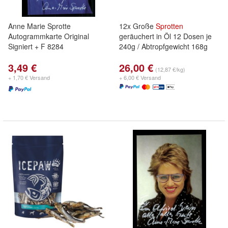
Anne Marie Sprotte
12x Große
Sprotten
Autogrammkarte Original
geräuchert in Öl 12 Dosen je
Signiert + F 8284
240g / Abtropfgewicht 168g
3,49 €
26,00 €
(12,87 €/kg)
+ 1,70 € Versand
+ 6,00 € Versand