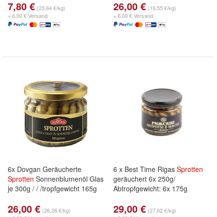
7,80 €
26,00 €
(23,64 €/kg)
(19,55 €/kg)
+ 6,00 € Versand
+ 6,00 € Versand
6x Dovgan Geräucherte
6 x Best Time Rigas
Sprotten
Sprotten
Sonnenblumenöl Glas
geräuchert 6x 250g/
je 300g / / /tropfgewicht 165g
Abtropfgewicht: 6x 175g
26,00 €
29,00 €
(26,26 €/kg)
(27,62 €/kg)