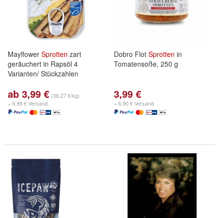
Mayflower
Sprotten
zart
Dobro Flot
Sprotten
in
geräuchert in Rapsöl 4
Tomatensoße, 250 g
Varianten/ Stückzahlen
ab 3,99 €
3,99 €
(36,27 €/kg)
+ 9,99 € Versand
+ 6,90 € Versand