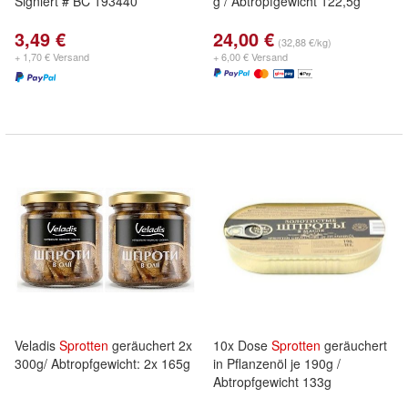
Signiert # BC 193440
g / Abtropfgewicht 122,5g
3,49 €
24,00 €
(32,88 €/kg)
+ 1,70 € Versand
+ 6,00 € Versand
Veladis
Sprotten
geräuchert 2x
10x Dose
Sprotten
geräuchert
300g/ Abtropfgewicht: 2x 165g
in Pflanzenöl je 190g /
Abtropfgewicht 133g