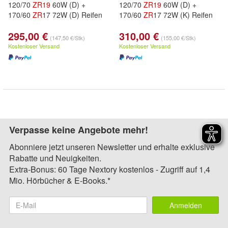
120/70
ZR
19
60W (D) +
120/70
ZR
19
60W (D) +
170/60
ZR
17 72W (D) Reifen
170/60
ZR
17 72W (K) Reifen
295,00 €
310,00 €
(147,50 €/Stk)
(155,00 €/Stk)
Kostenloser Versand
Kostenloser Versand
Verpasse keine Angebote mehr!
Abonniere jetzt unseren Newsletter und erhalte exklusive
Rabatte und Neuigkeiten.
Extra-Bonus: 60 Tage Nextory kostenlos - Zugriff auf 1,4
Mio. Hörbücher & E-Books.*
Anmelden