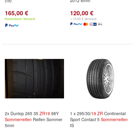
(IS)
2012 6mm
165,00 €
120,00 €
Kostenloser Versand
+ 10,00 € Versand
2x Dunlop 265 35
ZR
19
98Y
1 x 295/30/
19
ZR
Continental
Sommerreifen
Reifen Sommer
Sport Contact 5
Sommerreifen
5mm
IS