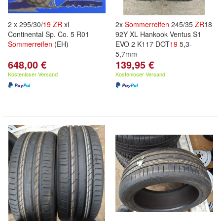
2 x 295/30/
19
ZR
xl
2x
Sommerreifen
245/35
ZR
18
Continental Sp. Co. 5 R01
92Y XL Hankook Ventus S1
Sommerreifen
(EH)
EVO 2 K117 DOT
19
5,3-
5,7mm
648,00 €
139,95 €
Kostenloser Versand
Kostenloser Versand