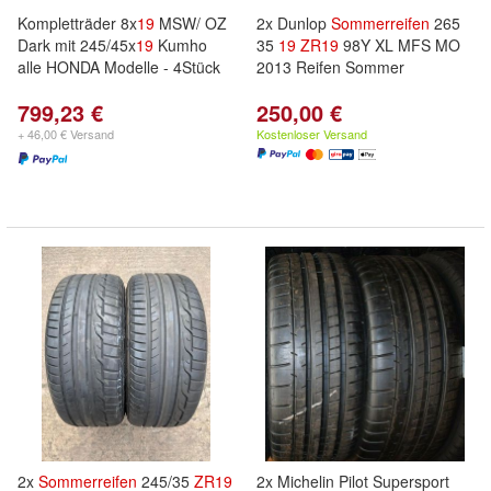
Kompletträder 8x
19
MSW/ OZ
2x Dunlop
Sommerreifen
265
Dark mit 245/45x
19
Kumho
35
19
ZR
19
98Y XL MFS MO
alle HONDA Modelle - 4Stück
2013 Reifen Sommer
799,23 €
250,00 €
+ 46,00 € Versand
Kostenloser Versand
2x
Sommerreifen
245/35
ZR
19
2x Michelin Pilot Supersport