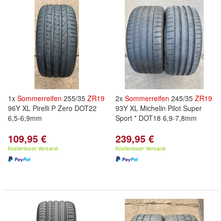
1x
Sommerreifen
255/35
ZR
19
2x
Sommerreifen
245/35
ZR
19
96Y XL Pirelli P Zero DOT22
93Y XL Michelin Pilot Super
6,5-6,9mm
Sport * DOT18 6,9-7,8mm
109,95 €
239,95 €
Kostenloser Versand
Kostenloser Versand