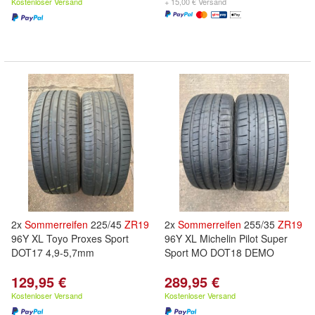
Kostenloser Versand
+ 15,00 € Versand
2x
Sommerreifen
225/45
ZR
19
2x
Sommerreifen
255/35
ZR
19
96Y XL Toyo Proxes Sport
96Y XL Michelin Pilot Super
DOT17 4,9-5,7mm
Sport MO DOT18 DEMO
129,95 €
289,95 €
Kostenloser Versand
Kostenloser Versand