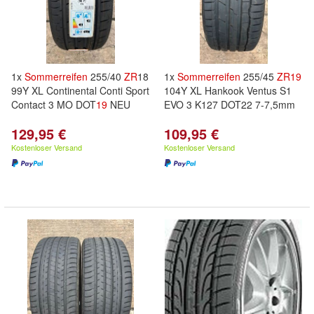
1x
Sommerreifen
255/40
ZR
18
1x
Sommerreifen
255/45
ZR
19
99Y XL Continental Conti Sport
104Y XL Hankook Ventus S1
Contact 3 MO DOT
19
NEU
EVO 3 K127 DOT22 7-7,5mm
129,95 €
109,95 €
Kostenloser Versand
Kostenloser Versand