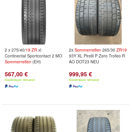
2 x 275/40/
19
ZR
xl
2x
Sommerreifen
265/30
ZR
19
Continental Sportcontact 2 MO
93Y XL Pirelli P Zero Trofeo R
Sommerreifen
(EH)
AO DOT23 NEU
567,00 €
999,95 €
Kostenloser Versand
Kostenloser Versand