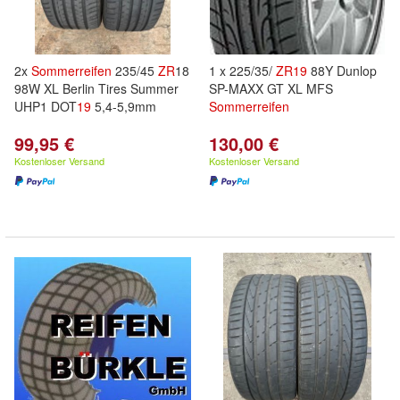
2x
Sommerreifen
235/45
ZR
18
1 x 225/35/
ZR
19
88Y Dunlop
98W XL Berlin Tires Summer
SP-MAXX GT XL MFS
UHP1 DOT
19
5,4-5,9mm
Sommerreifen
99,95 €
130,00 €
Kostenloser Versand
Kostenloser Versand