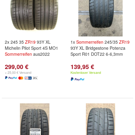
2x 245 35
ZR
19
93Y XL
1x
Sommerreifen
245/35
ZR
19
Michelin Pilot Sport 4S MO1
93Y XL Bridgestone Potenza
Sommerreifen
aus2022
Sport R01 DOT22 6-6,3mm
299,00 €
139,95 €
+ 25,00 € Versand
Kostenloser Versand