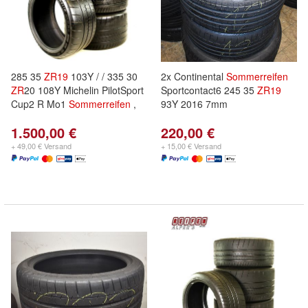
285 35
ZR
19
103Y / / 335 30
2x Continental
Sommerreifen
ZR
20 108Y Michelin PilotSport
Sportcontact6 245 35
ZR
19
Cup2 R Mo1
Sommerreifen
,
93Y 2016 7mm
1.500,00 €
220,00 €
+ 49,00 € Versand
+ 15,00 € Versand