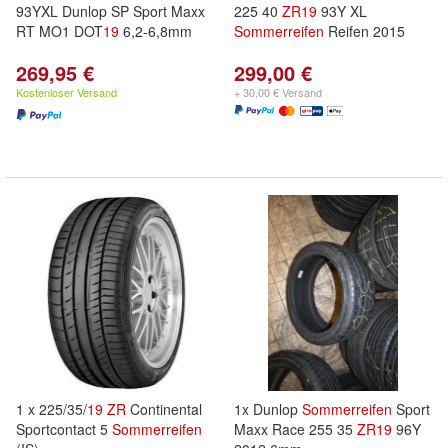
93YXL Dunlop SP Sport Maxx
225 40
ZR
19
93Y XL
RT MO1 DOT
19
6,2-6,8mm
Sommerreifen
Reifen 2015
269,95 €
299,00 €
Kostenloser Versand
+ 30,00 € Versand
1 x 225/35/
19
ZR
Continental
1x Dunlop
Sommerreifen
Sport
Sportcontact 5
Sommerreifen
Maxx Race 255 35
ZR
19
96Y