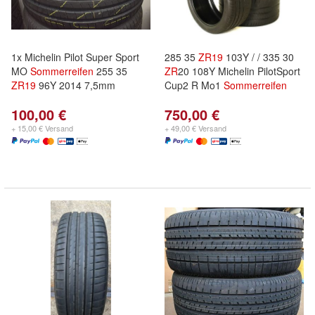
1x Michelin Pilot Super Sport
285 35
ZR
19
103Y / / 335 30
MO
Sommerreifen
255 35
ZR
20 108Y Michelin PilotSport
ZR
19
96Y 2014 7,5mm
Cup2 R Mo1
Sommerreifen
100,00 €
750,00 €
+ 15,00 € Versand
+ 49,00 € Versand