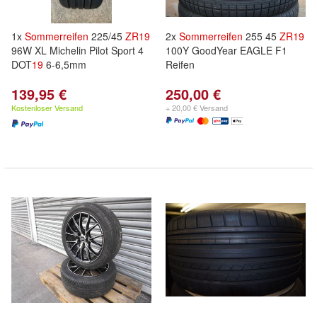
1x
Sommerreifen
225/45
ZR
19
2x
Sommerreifen
255 45
ZR
19
96W XL Michelin Pilot Sport 4
100Y GoodYear EAGLE F1
DOT
19
6-6,5mm
Reifen
139,95 €
250,00 €
Kostenloser Versand
+ 20,00 € Versand