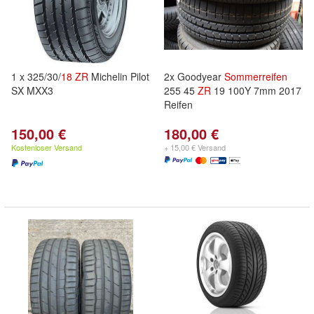
1 x 325/30/
18
ZR
Michelin Pilot
2x Goodyear
Sommerreifen
SX MXX3
255 45
ZR
19 100Y 7mm 2017
Reifen
150,00 €
180,00 €
Kostenloser Versand
+ 15,00 € Versand