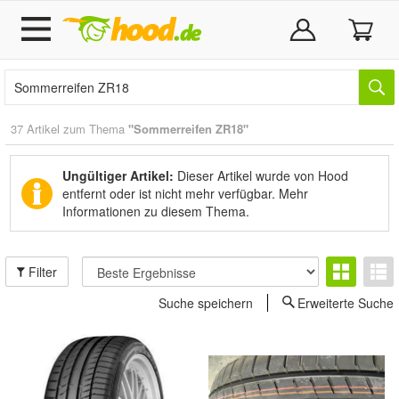
37 Artikel zum Thema
"Sommerreifen ZR18"
Ungültiger Artikel:
Dieser Artikel wurde von Hood
entfernt oder ist nicht mehr verfügbar.
Mehr
Informationen zu diesem Thema.
Filter
Suche speichern
Erweiterte Suche