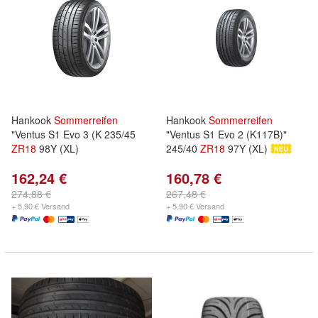
Hankook
Sommerreifen
Hankook
Sommerreifen
"Ventus S1 Evo 3 (K 235/45
"Ventus S1 Evo 2 (K117B)"
ZR
18
98Y (XL)
245/40
ZR
18
97Y (XL)
162,24 €
160,78 €
274,88 €
267,48 €
+ 5,90 € Versand
+ 5,90 € Versand