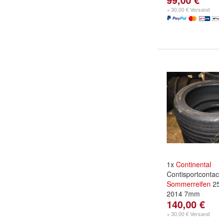
+ 30,00 € Versand
1x
Continental
Contisportcontac
Sommerreifen
25
2014 7mm
140,00 €
+ 30,00 € Versand