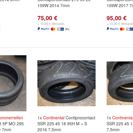
109W 2014 7mm
109W 2017 
75,00 €
95,00 €
+ 10,00 € Versand
+ 10,00 € Versand
ommerreifen
1x
Continental
Contiprocontact
1x
Continenta
ct 5P MO 295
SSR 225 45 18 95H M + S
SSR 225 45 
9 7mm
2016 7,5mm
7,5mm