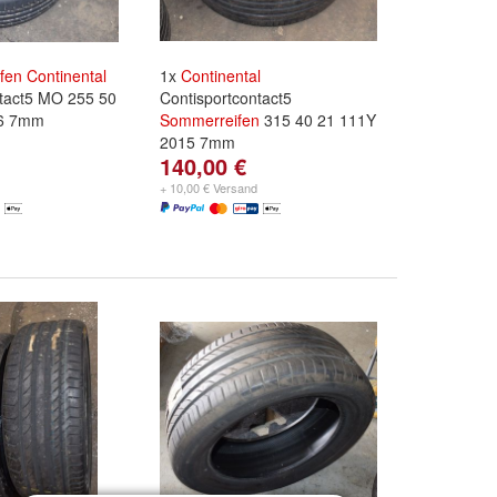
fen
Continental
1x
Continental
ntact5 MO 255 50
Contisportcontact5
6 7mm
Sommerreifen
315 40 21 111Y
2015 7mm
140,00 €
+ 10,00 € Versand