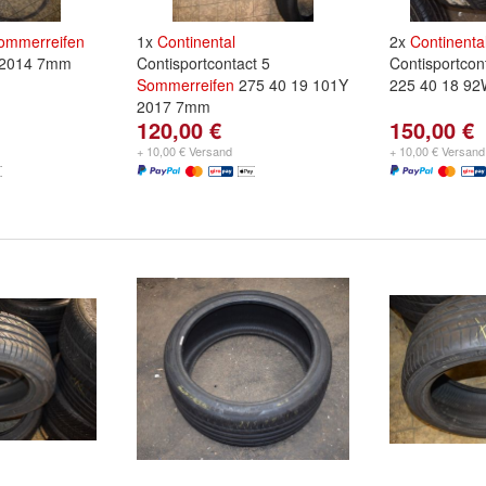
ommerreifen
1x
Continental
2x
Continenta
 2014 7mm
Contisportcontact 5
Contisportco
Sommerreifen
275 40 19 101Y
225 40 18 9
2017 7mm
120,00 €
150,00 €
+ 10,00 € Versand
+ 10,00 € Versand