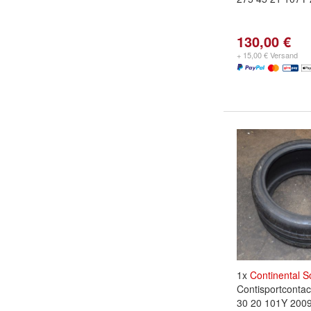
130,00 €
+ 15,00 € Versand
1x
Continental
S
Contisportconta
30 20 101Y 200