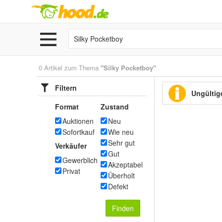
0 Artikel zum Thema
"Silky Pocketboy"
Filtern
Ungültige
Format
Zustand
Auktionen
Neu
Sofortkauf
Wie neu
Sehr gut
Verkäufer
Gut
Gewerblich
Akzeptabel
Privat
Überholt
Defekt
Finden