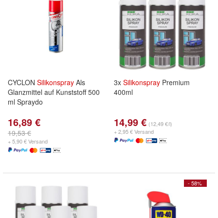
CYCLON
Silikonspray
Als
3x
Silikonspray
Premium
Glanzmittel auf Kunststoff 500
400ml
ml Spraydo
16,89 €
14,99 €
(12,49 €/l)
+ 2,95 € Versand
19,53 €
+ 5,90 € Versand
- 58%