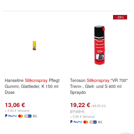
- 29%
Hanseline
Silikonspray
Pflegt
Teroson
Silikonspray
"VR 700"
Gummi, Glattleder, K 150 ml
Trenn-, Gleit- und S 400 ml
Dose
Spraydo
13,06 €
19,22 €
(48,05 €/l)
+ 5,90 € Versand
27,03 €
+ 5,90 € Versand