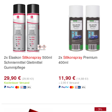
2x Elaskon
Silikonspray
500ml
2x
Silikonspray
Premium
Schmiermittel Gleitmittel
400ml
Gummipflege
29,90 €
11,90 €
(29,90 €/l)
(14,88 €/l)
Kostenloser Versand
+ 2,95 € Versand
- 3%