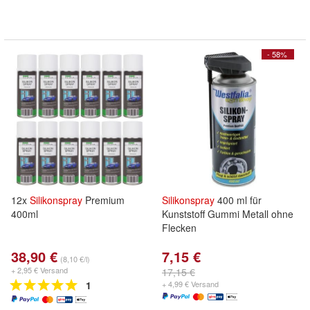
- 58%
12x
Silikonspray
Premium
Silikonspray
400 ml für
400ml
Kunststoff Gummi Metall ohne
Flecken
38,90 €
7,15 €
(8,10 €/l)
+ 2,95 € Versand
17,15 €
1
+ 4,99 € Versand