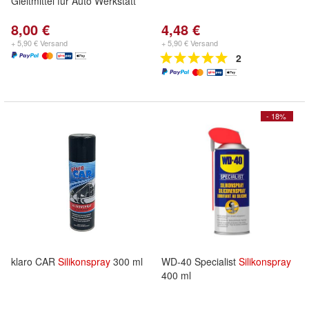
Gleitmittel für Auto Werkstatt
8,00 €
4,48 €
+ 5,90 € Versand
+ 5,90 € Versand
2
- 18%
klaro CAR
Silikonspray
300 ml
WD-40 Specialist
Silikonspray
400 ml