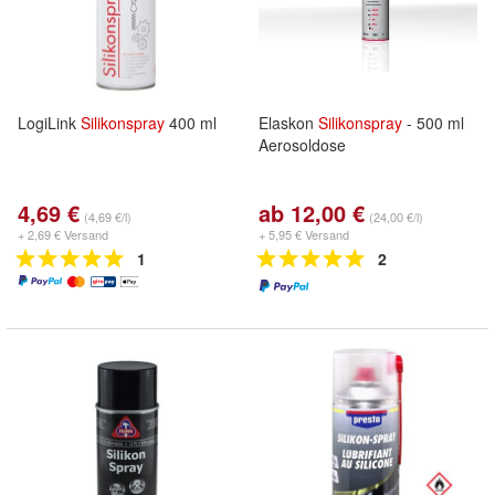
LogiLink
Silikonspray
400 ml
Elaskon
Silikonspray
- 500 ml
Aerosoldose
4,69 €
ab 12,00 €
(4,69 €/l)
(24,00 €/l)
+ 2,69 € Versand
+ 5,95 € Versand
1
2