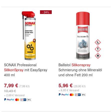
- 24%
SONAX Professional
Ballistol
Silikonspray
SilikonSpray
mit EasySpray
Schmierung ohne Mineralöl
400 ml
und ohne Fett 200 ml
7,99 €
5,96 €
(7,99 €/l)
(29,80 €/l)
+ 6,95 € Versand
10,49 €
+ 2,69 € Versand