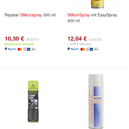
Repstar
Silikonspray
300 ml
SilikonSpray
mit EasySpray
400 ml
10,30 €
12,04 €
(34,33 €/l)
(12,04 €/l)
Kostenloser Versand
+ 6,90 € Versand