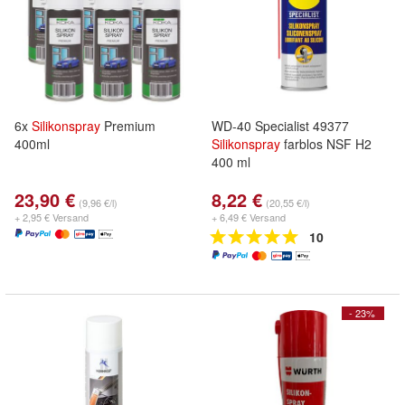
6x
Silikonspray
Premium
WD-40 Specialist 49377
400ml
Silikonspray
farblos NSF H2
400 ml
23,90 €
8,22 €
(9,96 €/l)
(20,55 €/l)
+ 2,95 € Versand
+ 6,49 € Versand
10
- 23%