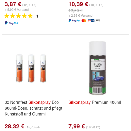
3,87 €
10,39 €
(12,90 €/l)
(10,39 €/l)
+ 5,95 € Versand
12,60 €
1
+ 2,69 € Versand
3x Normfest
Silikonspray
Eco
Silikonspray
Premium 400ml
600ml-Dose, schützt und pflegt
Kunststoff und Gummi
28,32 €
7,99 €
(15,73 €/l)
(19,98 €/l)