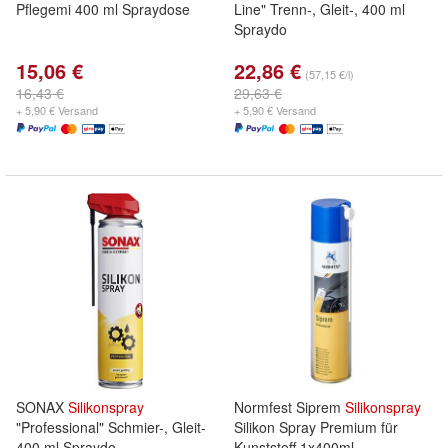
Pflegemi 400 ml Spraydose
Line" Trenn-, Gleit-, 400 ml
Spraydo
15,06 €
22,86 €
(57,15 €/l)
16,43 €
29,63 €
+ 5,90 € Versand
+ 5,90 € Versand
SONAX
Silikonspray
Normfest Siprem
Silikonspray
"Professional" Schmier-, Gleit-
Silikon Spray Premium für
400 ml Spraydo
Kunststoff 1x400ml