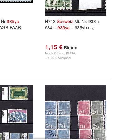
 Nr
935ya
H713
Schweiz
Mi. Nr. 933 +
WAAGR PAAR
934 +
935ya
+ 935yb o <
1,15 €
Bieten
Noch
2 Tage 18 Std.
+ 1,00 € Versand