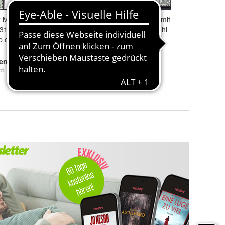
z
Mi. Nr. 911 +
Schweiz
MiNr. 933-935 kpl. mit
31 + 933 + 934 +
ya+yb! gest. eine zur Auswahl
b o <
M€ 5,70 #E368b9a
0,85 €
ten
d.
0,57 € Bieten
Noch
4 Tage 13 Std.
+ 1,05 € Versand