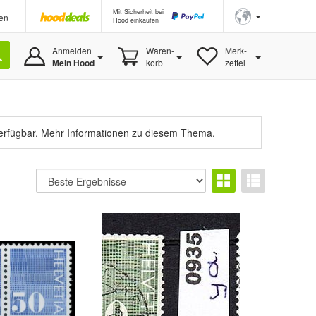
Mit Sicherheit bei
en
Hood einkaufen
Anmelden
Waren-
Merk-
Mein Hood
korb
zettel
verfügbar.
Mehr Informationen zu diesem Thema.