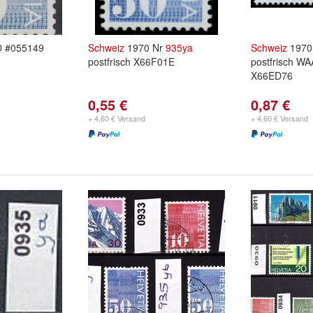
 #055149
Schweiz
1970 Nr
935ya
Schweiz
1970
postfrisch X66F01E
postfrisch 
X66ED76
0,55 €
0,87 €
+ 4,60 € Versand
+ 4,60 € Versand