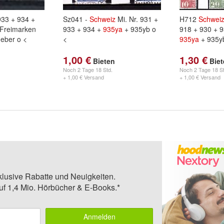
933 + 934 +
Sz041 -
Schweiz
Mi. Nr. 931 +
H712
Schwei
 Freimarken
933 + 934 +
935ya
+ 935yb o
918 + 930 + 9
geber o <
<
935ya
+ 935y
1,00 €
1,30 €
Bieten
Bie
Noch
2 Tage 18 Std.
Noch
2 Tage 18 St
+ 1,00 € Versand
+ 1,00 € Versand
klusive Rabatte und Neuigkeiten.
auf 1,4 Mio. Hörbücher & E-Books.*
Anmelden