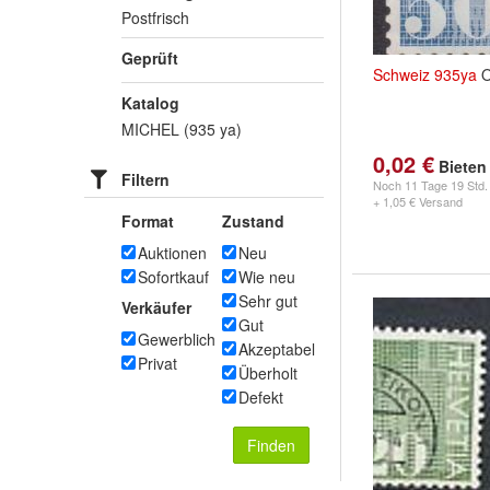
Postfrisch
Geprüft
Schweiz
935ya
O
Katalog
MICHEL (935 ya)
0,02 €
Bieten
Filtern
Noch
11 Tage 19 Std.
+ 1,05 € Versand
Format
Zustand
Auktionen
Neu
Sofortkauf
Wie neu
Sehr gut
Verkäufer
Gut
Gewerblich
Akzeptabel
Privat
Überholt
Defekt
Finden