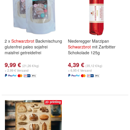
2 x
Schwarzbrot
Backmischung
Niederegger Marzipan
glutenfrei paleo sojafrei
Schwarzbrot
mit Zartbitter
maisfrei getreidefrei
Schokolade 125g
9,99 €
4,39 €
(21,26 €/kg)
(35,12 €/kg)
+ 2,99 € Versand
+ 6,95 € Versand