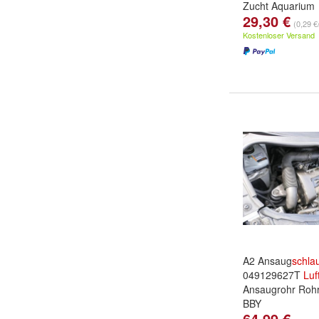
Zucht Aquarium
29,30 €
(0,29 €
Kostenloser Versand
A2 Ansaug
schla
049129627T
Luf
Ansaugrohr Roh
BBY
64,99 €