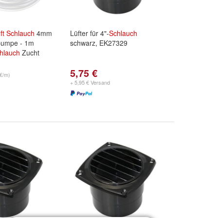
ft
Schlauch
4mm
Lüfter für 4"-
Schlauch
pumpe - 1m
schwarz, EK27329
hlauch
Zucht
5,75 €
 €/m)
+ 5,95 € Versand