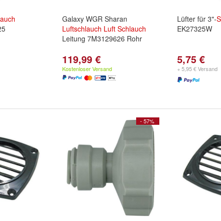
lauch
Galaxy WGR Sharan
Lüfter für 3"-
S
25
Luft
schlauch
Luft
Schlauch
EK27325W
Leitung 7M3129626 Rohr
119,99 €
5,75 €
Kostenloser Versand
+ 5,95 € Versand
- 57%