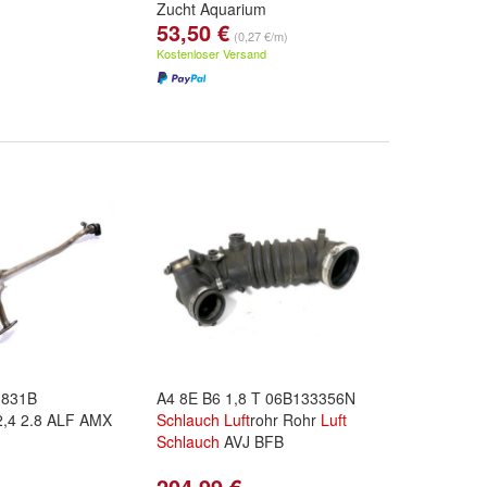
Zucht Aquarium
53,50 €
(0,27 €/m)
Kostenloser Versand
1831B
A4 8E B6 1,8 T 06B133356N
,4 2.8 ALF AMX
Schlauch
Luft
rohr Rohr
Luft
Schlauch
AVJ BFB
204,99 €