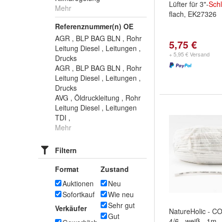
Lüfter für 3"-
Sch
Mehr
flach, EK27326
Referenznummer(n) OE
AGR , BLP BAG BLN , Rohr
5,75 €
Leitung Diesel , Leitungen ,
+ 5,95 € Versand
Drucks
AGR , BLP BAG BLN , Rohr
Leitung Diesel , Leitungen ,
Drucks
AVG , Öldruckleitung , Rohr
Leitung Diesel , Leitungen
TDI ,
Mehr
Filtern
Format
Zustand
Auktionen
Neu
Sofortkauf
Wie neu
Sehr gut
Verkäufer
NatureHolic - C
Gut
4/6 - weiß - 1m