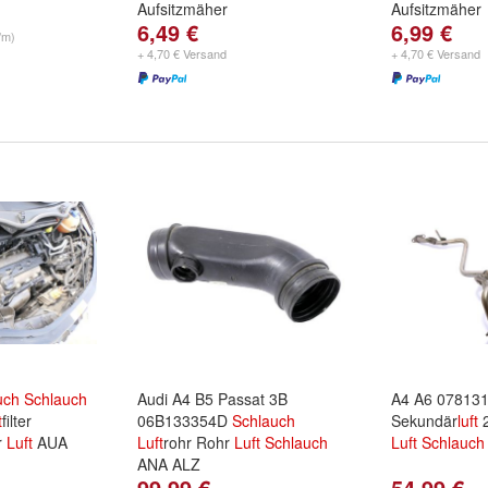
Aufsitzmäher
Aufsitzmäher
6,49 €
6,99 €
/m)
+ 4,70 € Versand
+ 4,70 € Versand
uch
Schlauch
Audi A4 B5 Passat 3B
A4 A6 07813
t
filter
06B133354D
Schlauch
Sekundär
luft
2
r
Luft
AUA
Luft
rohr Rohr
Luft
Schlauch
Luft
Schlauch
ANA ALZ
99,99 €
54,99 €