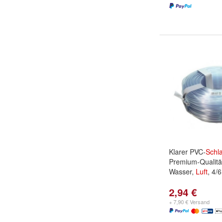
Klarer PVC-
Schl
Premium-Qualität
Wasser,
Luft
, 4/
2,94 €
+ 7,90 € Versand