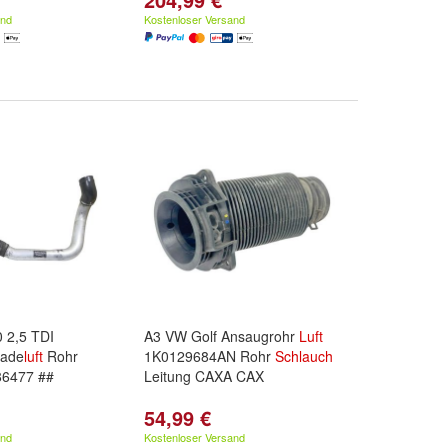
and
Kostenloser Versand
 2,5 TDI
A3 VW Golf Ansaugrohr
Luft
Lade
luft
Rohr
1K0129684AN Rohr
Schlauch
86477 ##
Leitung CAXA CAX
54,99 €
and
Kostenloser Versand