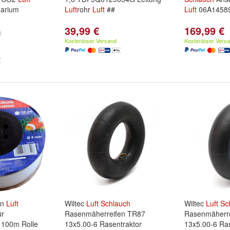
uarium
Luft
rohr
Luft
##
Luft
06A1458
39,99 €
169,99 €
)
Kostenloser Versand
Kostenloser Vers
on
Luft
Wiltec
Luft
Schlauch
Wiltec
Luft
Sc
r
Rasenmäherreifen TR87
Rasenmäherr
100m Rolle
13x5.00-6 Rasentraktor
13x5.00-6 Ras