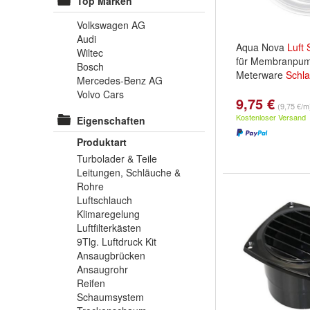
Top Marken
Volkswagen AG
Audi
Aqua Nova
Luft
Wiltec
für Membranpum
Bosch
Meterware
Schl
Mercedes-Benz AG
Volvo Cars
9,75 €
(9,75 €/m
Kostenloser Versand
Eigenschaften
Produktart
Turbolader & Teile
Leitungen, Schläuche &
Rohre
Luftschlauch
Klimaregelung
Luftfilterkästen
9Tlg. Luftdruck Kit
Ansaugbrücken
Ansaugrohr
Reifen
Schaumsystem