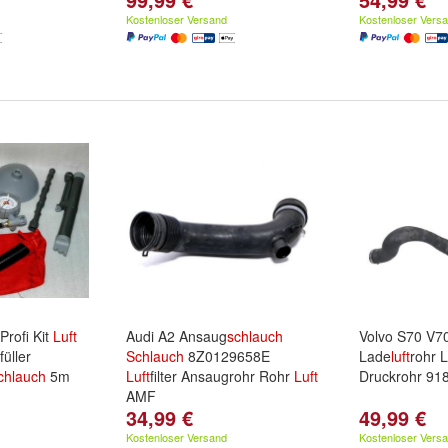
Kostenloser Versand
Kostenloser Vers
Profi Kit
Luft
Audi A2 Ansaug
schlauch
Volvo S70 V70
üller
Schlauch
8Z0129658E
Lade
luft
rohr 
chlauch
5m
Luft
filter Ansaugrohr Rohr
Luft
Druckrohr 91
AMF
34,99 €
49,99 €
Kostenloser Versand
Kostenloser Vers