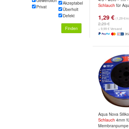
Gewerblich
Akzeptabel
Schlauch
für Aq
Privat
Überholt
Defekt
1,29 €
(1,29 €/m
2,29 €
Finden
+ 9,99 € Versand
Aqua Nova Silik
Schlauch
4mm fü
Membranpumpe 