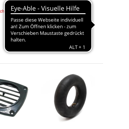
chlauch
weiß,
Lüfter für 4"-
Schlauch
weiß,
EK27329W
5,75 €
+ 5,95 € Versand