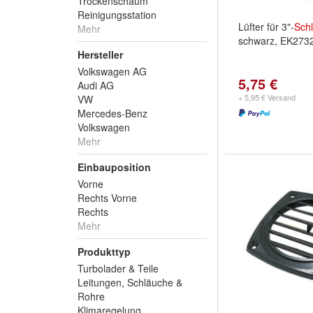
Trockenschaum
Reinigungsstation
Lüfter für 3"-
Sch
Mehr
schwarz, EK273
Hersteller
Volkswagen AG
5,75 €
Audi AG
+ 5,95 € Versand
VW
Mercedes-Benz
Volkswagen
Mehr
Einbauposition
Vorne
Rechts Vorne
Rechts
Mehr
Produkttyp
Turbolader & Teile
Leitungen, Schläuche &
Rohre
Klimaregelung