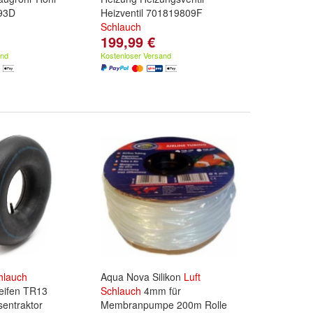
93D
Heizventil 701819809F
Schlauch
199,99 €
and
Kostenloser Versand
hlauch
Aqua Nova Silikon
Luft
eifen TR13
Schlauch
4mm für
entraktor
Membranpumpe 200m Rolle