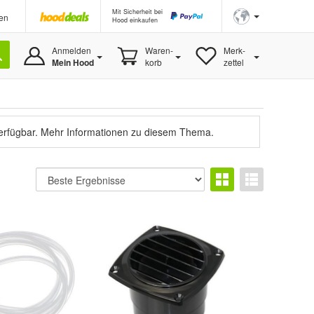
Mit Sicherheit bei
en
Hood einkaufen
Anmelden
Waren-
Merk-
Mein Hood
korb
zettel
verfügbar.
Mehr Informationen zu diesem Thema.