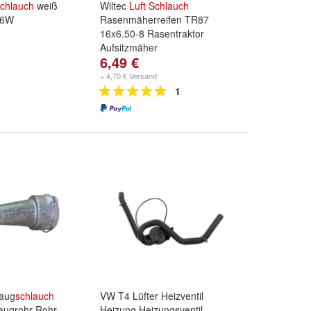
chlauch
weiß
Wiltec
Luft
Schlauch
26W
Rasenmäherreifen TR87
16x6.50-8 Rasentraktor
Aufsitzmäher
6,49 €
+ 4,70 € Versand
1
saug
schlauch
VW T4 Lüfter Heizventil
ugrohr Rohr
Heizung Heizungsventil