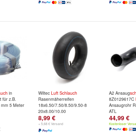
auch
in
Wiltec
Luft
Schlauch
A2 Ansaug
sc
 für z.B.
Rasenmäherreifen
8Z0129617C
6 mm 5 Meter
18x6.50/7.50/8.50/9.50-8
Ansaugrohr 
20x8.00/10.00
ATL
8,99 €
44,99 €
+ 5,68 € Versand
Kostenloser Vers