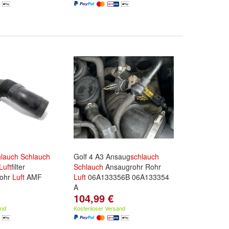
hlauch
Schlauch
Golf 4 A3 Ansaug
schlauch
Luft
filter
Schlauch
Ansaugrohr Rohr
Rohr
Luft
AMF
Luft
06A133356B 06A133354
A
104,99 €
and
Kostenloser Versand