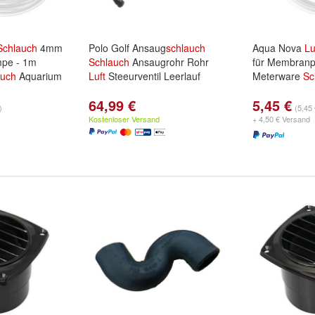
Schlauch
4mm
Polo Golf Ansaug
schlauch
Aqua Nova
Lu
pe - 1m
Schlauch
Ansaugrohr Rohr
für Membran
auch
Aquarium
Luft
Steeurventil Leerlauf
Meterware
Sc
64,99 €
5,45 €
)
(5,45
Kostenloser Versand
+ 4,50 € Versand