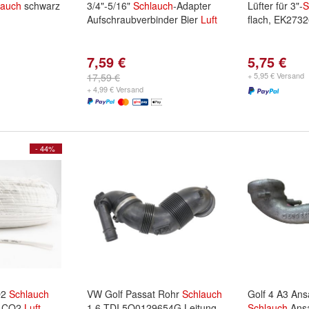
lauch
schwarz
3/4"-5/16"
Schlauch
-Adapter
Lüfter für 3"-
S
Aufschraubverbinder Bier
Luft
flach, EK273
7,59 €
5,75 €
+ 5,95 € Versand
17,59 €
+ 4,99 € Versand
- 44%
O2
Schlauch
VW Golf Passat Rohr
Schlauch
Golf 4 A3 An
 - CO2
Luft
1,6 TDI 5Q0129654G Leitung
Schlauch
Ansa