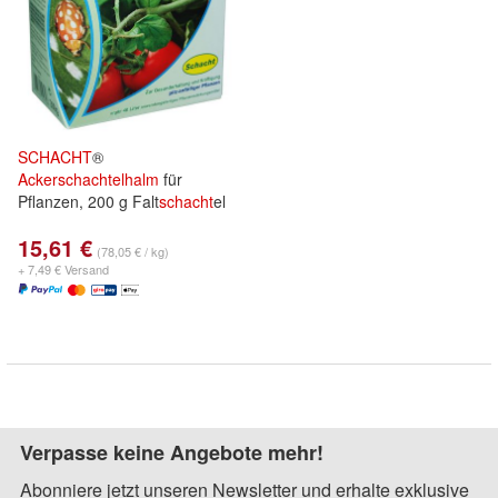
SCHACHT
®
Ackerschachtelhalm
für
Pflanzen, 200 g Falt
schacht
el
15,61 €
(78,05 € / kg)
+ 7,49 € Versand
Verpasse keine Angebote mehr!
Abonniere jetzt unseren Newsletter und erhalte exklusive