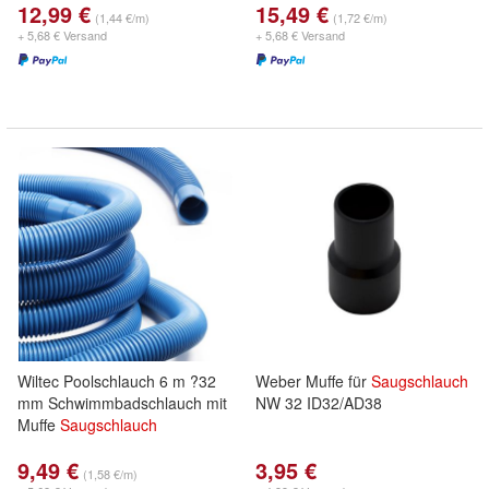
12,99 €
15,49 €
(1,44 €/m)
(1,72 €/m)
+ 5,68 € Versand
+ 5,68 € Versand
Wiltec Poolschlauch 6 m ?32
Weber Muffe für
Saugschlauch
mm Schwimmbadschlauch mit
NW 32 ID32/AD38
Muffe
Saugschlauch
9,49 €
3,95 €
(1,58 €/m)